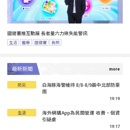
國健署推互動展 長者量六力揪失能警訊
生活
醫療
國健署
長照
最新新聞
白海豚海警維持 8/8-8/9晨中北部防豪
防災
雨
19:19
海外網購App為民間營運 收費、個資
生活
引疑慮
19:17