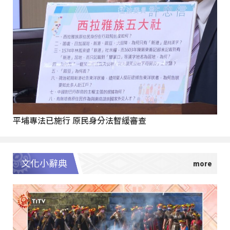
平埔專法已施行 原民身分法暫緩審查
文化小辭典