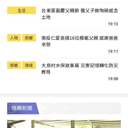
台東窯藝慶父親節 邀父子做陶碗感念
生活
土地
19:13
南投仁愛表揚16位模範父親 感謝爸爸
人物
原鄉
辛勞
19:11
大鳥村水保故事展 災害記憶轉化防災
原鄉
環境
教育
19:08
推薦新聞