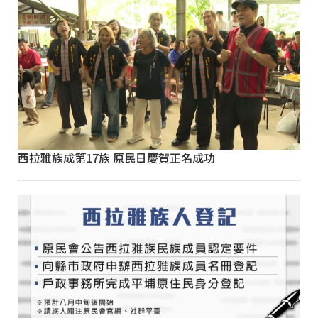
西拉雅族成第17族 原民日慶賀正名成功