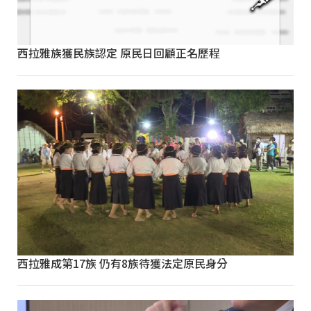
西拉雅族獲民族認定 原民日回顧正名歷程
西拉雅成第17族 仍有8族待獲法定原民身分