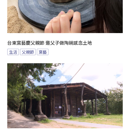
台東窯藝慶父親節 邀父子做陶碗感念土地
生活
父親節
窯藝