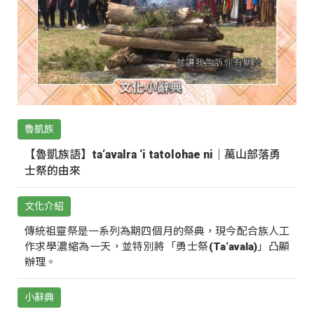
魯凱族
【魯凱族語】ta‘avalra ‘i tatolohae ni｜萬山部落勇
士祭的由來
文化介紹
傳統祖靈祭是一系列為期四個月的祭典，現今配合族人工
作求學濃縮為一天，並特別將「勇士祭(Ta‘avala)」凸顯
辦理。
小辭典