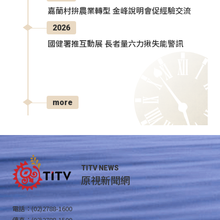
嘉蘭村拚農業轉型 金峰說明會促經驗交流
2026
國健署推互動展 長者量六力揪失能警訊
more
TITV NEWS
原視新聞網
電話：(02)2788-1600
傳真：(02)2788-1500