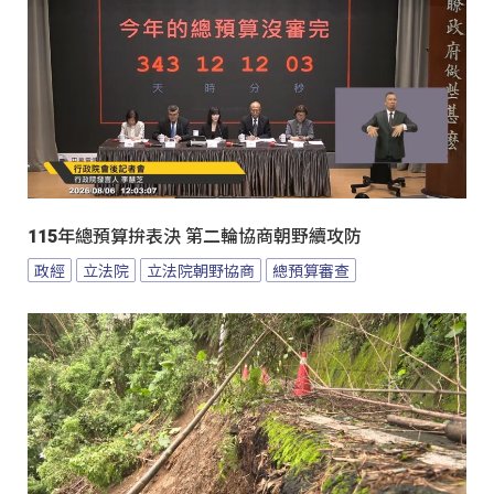
115年總預算拚表決 第二輪協商朝野續攻防
政經
立法院
立法院朝野協商
總預算審查