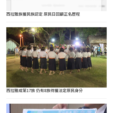
西拉雅族獲民族認定 原民日回顧正名歷程
西拉雅成第17族 仍有8族待獲法定原民身分