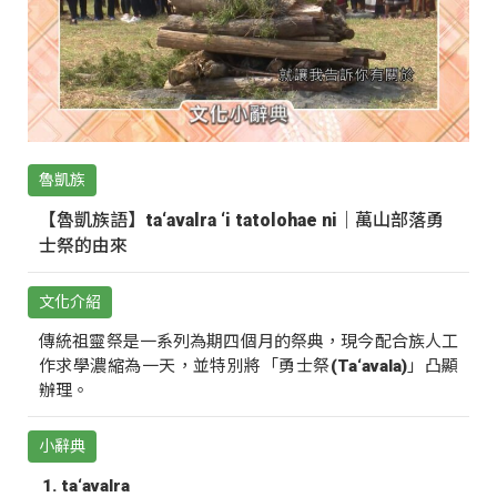
魯凱族
【魯凱族語】ta‘avalra ‘i tatolohae ni｜萬山部落勇
士祭的由來
文化介紹
傳統祖靈祭是一系列為期四個月的祭典，現今配合族人工
作求學濃縮為一天，並特別將「勇士祭(Ta‘avala)」凸顯
辦理。
小辭典
ta‘avalra