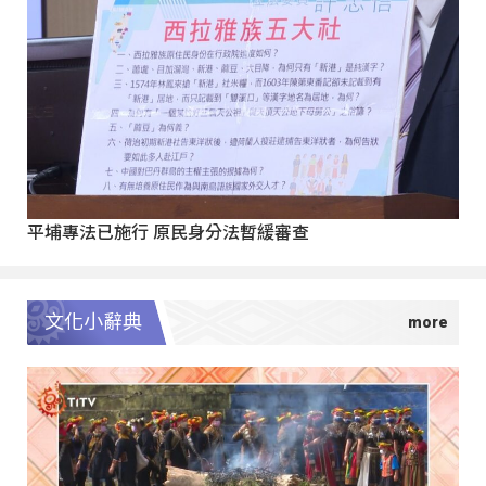
平埔專法已施行 原民身分法暫緩審查
文化小辭典