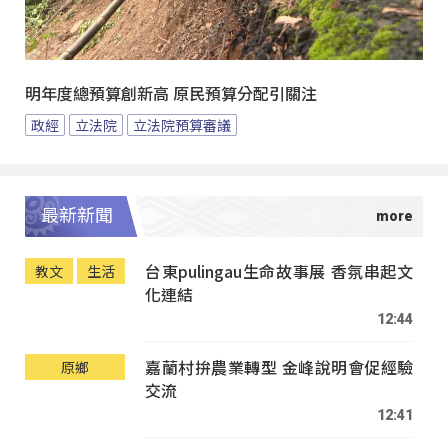
明年度總預算創新高 原民預算分配引關注
政經
立法院
立法院預算審議
最新新聞
台東pulingau生命故事展 香氛串起文
教文
生活
化連結
12:44
嘉蘭村拚農業轉型 金峰說明會促經驗
原鄉
交流
12:41