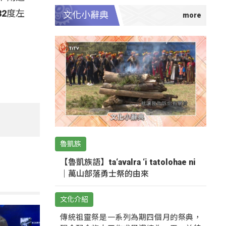
2度左
文化小辭典
魯凱族
【魯凱族語】ta‘avalra ‘i tatolohae ni
｜萬山部落勇士祭的由來
文化介紹
傳統祖靈祭是一系列為期四個月的祭典，