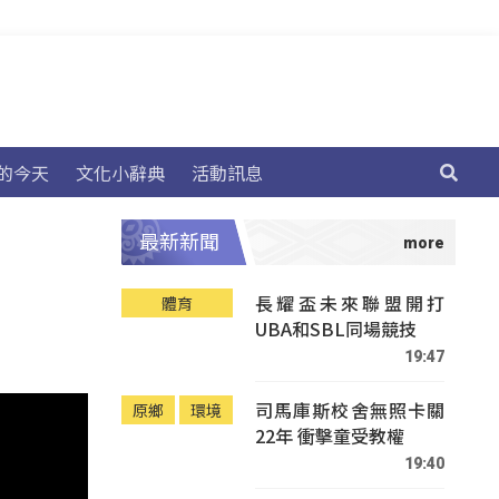
的今天
文化小辭典
活動訊息
最新新聞
長耀盃未來聯盟開打
體育
UBA和SBL同場競技
19:47
司馬庫斯校舍無照卡關
原鄉
環境
22年 衝擊童受教權
19:40