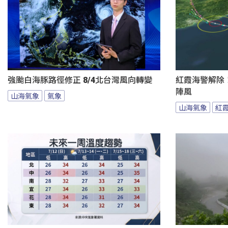
強颱白海豚路徑修正 8/4北台灣風向轉變
紅霞海警解除
陣風
山海氣象
氣象
山海氣象
紅