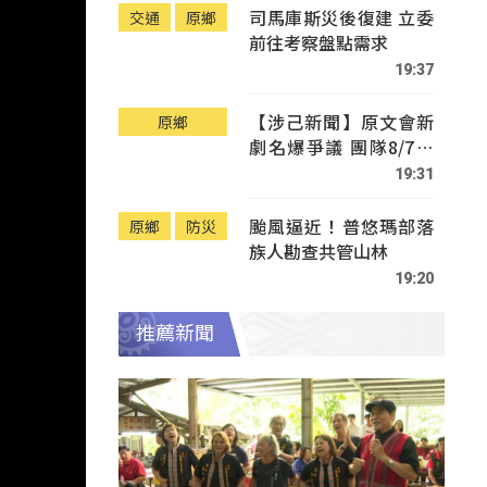
司馬庫斯災後復建 立委
交通
原鄉
前往考察盤點需求
19:37
【涉己新聞】原文會新
原鄉
劇名爆爭議 團隊8/7赴
Tafalong致歉
19:31
颱風逼近！普悠瑪部落
原鄉
防災
族人勘查共管山林
19:20
推薦新聞