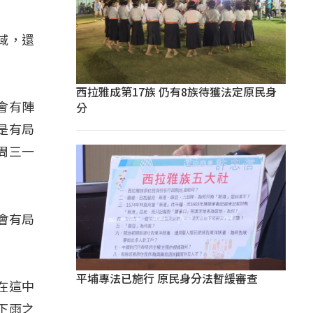
域，還
西拉雅成第17族 仍有8族待獲法定原民身
分
會有陣
是有局
周三一
會有局
平埔專法已施行 原民身分法暫緩審查
在這中
下雨之