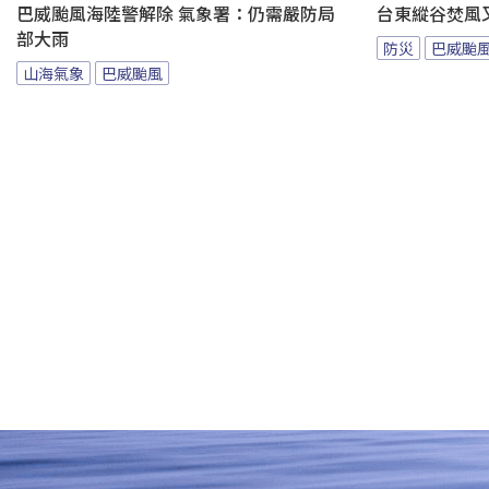
巴威颱風海陸警解除 氣象署：仍需嚴防局
台東縱谷焚風
部大雨
防災
巴威颱
山海氣象
巴威颱風