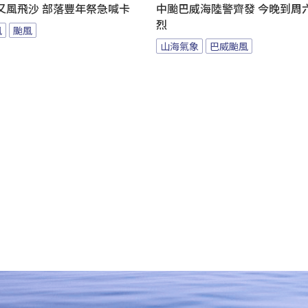
又風飛沙 部落豐年祭急喊卡
中颱巴威海陸警齊發 今晚到周
烈
風
颱風
山海氣象
巴威颱風