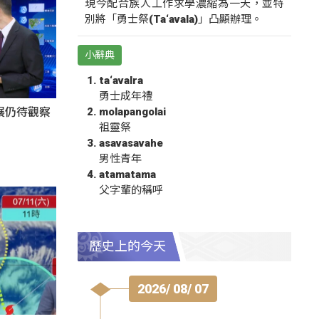
現今配合族人工作求學濃縮為一天，並特
別將「勇士祭(Ta‘avala)」凸顯辦理。
小辭典
ta‘avalra
勇士成年禮
molapangolai
展仍待觀察
祖靈祭
asavasavahe
男性青年
atamatama
父字輩的稱呼
歷史上的今天
2026/ 08/ 07