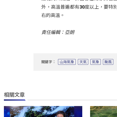
外，高溫普遍都有30度以上，要特
右的高溫。
責任編輯：亞朗
關鍵字：
山海氣象
天氣
氣象
颱風
相關文章