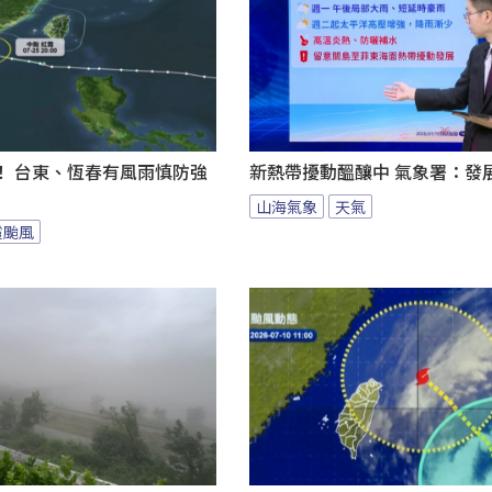
！ 台東、恆春有風雨慎防強
新熱帶擾動醞釀中 氣象署：發
山海氣象
天氣
霞颱風