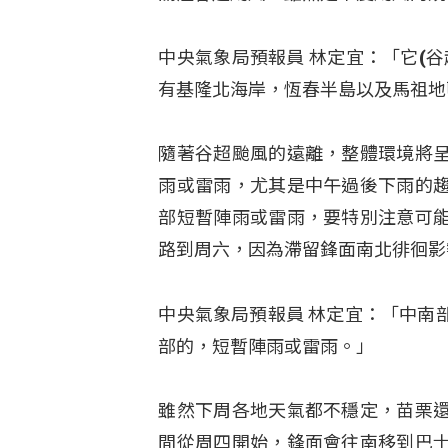
中央氣象局預報員 林定宜：「它(
有基隆北海岸，恆春半島以及馬祖地
隨著谷超颱風的遠離，整體環境將
雨或雷雨，尤其是中午過後下雨的
部短暫陣雨或雷雨，要特別注意可
路到周六，因為滯留鋒面南北徘徊影
中央氣象局預報員 林定宜：「中南
部的，短暫陣雨或雷雨。」
雖然下周各地天氣都不穩定，苗栗
間從周四開始，鋒面會往南移到巴