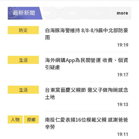
最新新聞
白海豚海警維持 8/8-8/9晨中北部防豪
防災
雨
19:19
海外網購App為民間營運 收費、個資
生活
引疑慮
19:17
台東窯藝慶父親節 邀父子做陶碗感念
生活
土地
19:13
南投仁愛表揚16位模範父親 感謝爸爸
人物
原鄉
辛勞
19:11