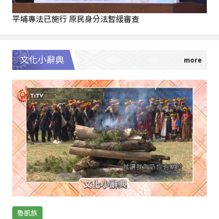
平埔專法已施行 原民身分法暫緩審查
文化小辭典
魯凱族