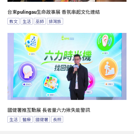
台東pulingau生命故事展 香氛串起文化連結
教文
生活
巫師
排灣族
國健署推互動展 長者量六力揪失能警訊
生活
醫療
國健署
長照