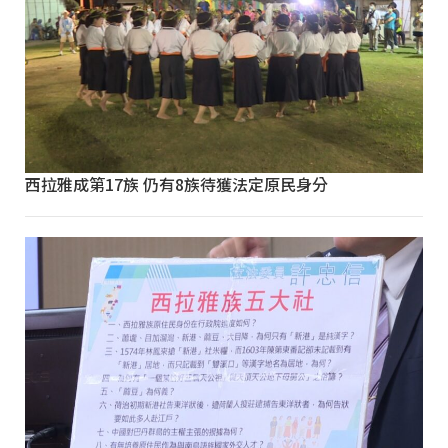
西拉雅成第17族 仍有8族待獲法定原民身分