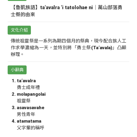
【魯凱族語】ta‘avalra ‘i tatolohae ni｜萬山部落勇
士祭的由來
文化介紹
傳統祖靈祭是一系列為期四個月的祭典，現今配合族人工
作求學濃縮為一天，並特別將「勇士祭(Ta‘avala)」凸顯
辦理。
小辭典
ta‘avalra
勇士成年禮
molapangolai
祖靈祭
asavasavahe
男性青年
atamatama
父字輩的稱呼