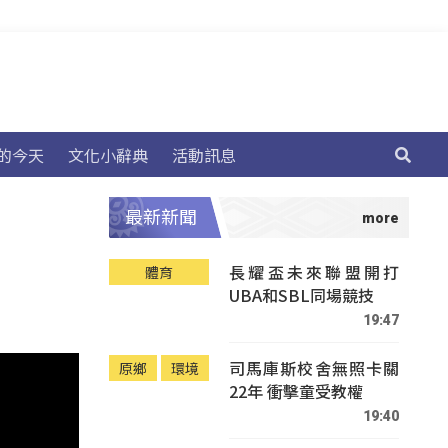
的今天
文化小辭典
活動訊息
最新新聞
長耀盃未來聯盟開打
體育
UBA和SBL同場競技
19:47
司馬庫斯校舍無照卡關
原鄉
環境
22年 衝擊童受教權
19:40