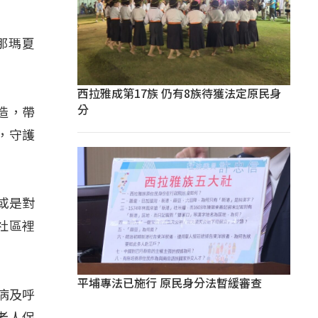
那瑪夏
西拉雅成第17族 仍有8族待獲法定原民身
分
造，帶
，守護
或是對
社區裡
平埔專法已施行 原民身分法暫緩審查
病及呼
老人保