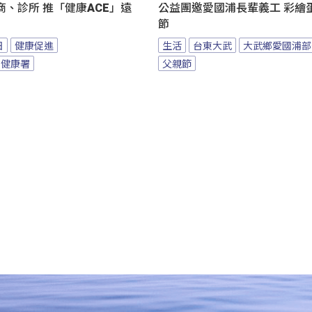
、診所 推「健康ACE」遠
公益團邀愛國浦長輩義工 彩繪
節
日
健康促進
生活
台東大武
大武鄉愛國浦部
民健康署
父親節