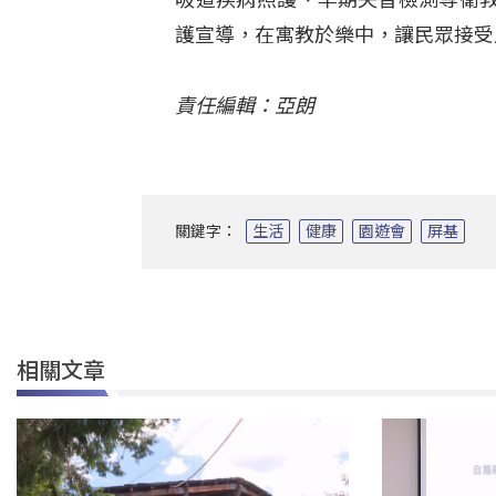
護宣導，在寓教於樂中，讓民眾接受
責任編輯：亞朗
關鍵字：
生活
健康
園遊會
屏基
相關文章