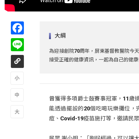
Facebook
大綱
Line
為迎接創院70周年，屏東基督教醫院今天
接受正確的健康資訊，一起為自己的健康
A
曾獲得多項爵士鼓賽事冠軍，11歲
A
能透過擺設的20個吃喝玩樂攤位，
痘、Covid-19疫苗施打等，邀請
A
民眾 謝小姐：「剛好經過，可以讓