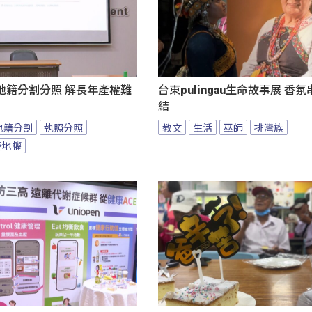
地籍分割分照 解長年產權難
台東pulingau生命故事展 香
結
地籍分割
執照分照
教文
生活
巫師
排灣族
產地權