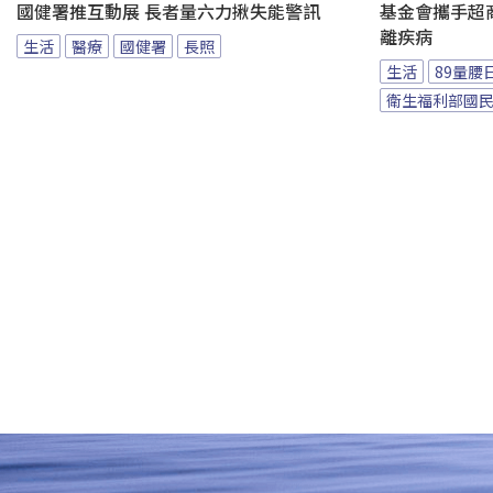
國健署推互動展 長者量六力揪失能警訊
基金會攜手超商
離疾病
生活
醫療
國健署
長照
生活
89量腰
衛生福利部國