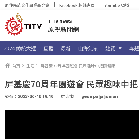
原住民族文化事業基金會
Facebook 粉絲專頁
YouTube 頻道
TITV NEWS
原視新聞網
2024 總統大選
直播
最新
山海氣象
總覽
專題
首頁
生活
屏基慶70周年園遊會 民眾趣味中把關健康
屏基慶70周年園遊會 民眾趣味中
發布：2023-06-10 19:10
屏東市
gese paljaljuman