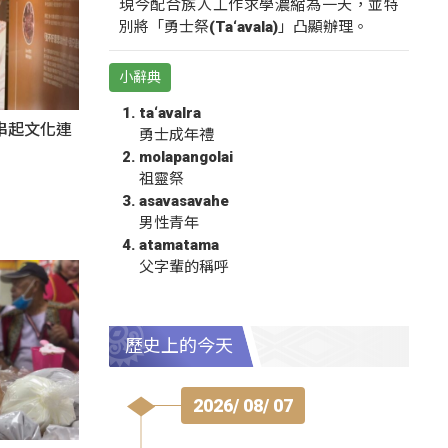
現今配合族人工作求學濃縮為一天，並特
別將「勇士祭(Ta‘avala)」凸顯辦理。
小辭典
ta‘avalra
氛串起文化連
勇士成年禮
molapangolai
祖靈祭
asavasavahe
男性青年
atamatama
父字輩的稱呼
歷史上的今天
2026/ 08/ 07