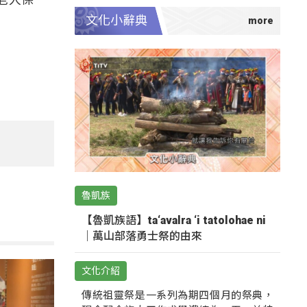
文化小辭典
魯凱族
【魯凱族語】ta‘avalra ‘i tatolohae ni
｜萬山部落勇士祭的由來
文化介紹
傳統祖靈祭是一系列為期四個月的祭典，