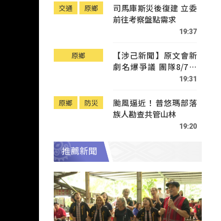
司馬庫斯災後復建 立委
交通
原鄉
前往考察盤點需求
19:37
【涉己新聞】原文會新
原鄉
劇名爆爭議 團隊8/7赴
Tafalong致歉
19:31
颱風逼近！普悠瑪部落
原鄉
防災
族人勘查共管山林
19:20
推薦新聞