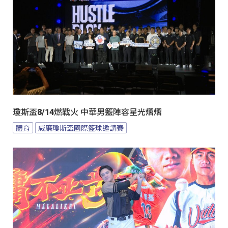
瓊斯盃8/14燃戰火 中華男籃陣容星光熠熠
體育
威廉瓊斯盃國際籃球邀請賽