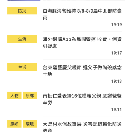
白海豚海警維持 8/8-8/9晨中北部防豪
防災
雨
19:19
海外網購App為民間營運 收費、個資
生活
引疑慮
19:17
台東窯藝慶父親節 邀父子做陶碗感念
生活
土地
19:13
南投仁愛表揚16位模範父親 感謝爸爸
人物
原鄉
辛勞
19:11
大鳥村水保故事展 災害記憶轉化防災
原鄉
環境
教育