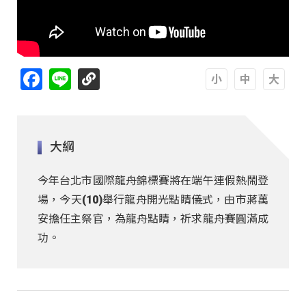
Facebook
Line
A
A
A
大綱
今年台北市國際龍舟錦標賽將在端午連假熱鬧登
場，今天(10)舉行龍舟開光點睛儀式，由市蔣萬
安擔任主祭官，為龍舟點睛，祈求龍舟賽圓滿成
功。