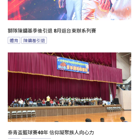
獅隊陳鏞基季後引退 8月返台東辦系列賽
體育
陳鏞基引退
泰青盃籃球賽40年 信仰凝聚族人向心力