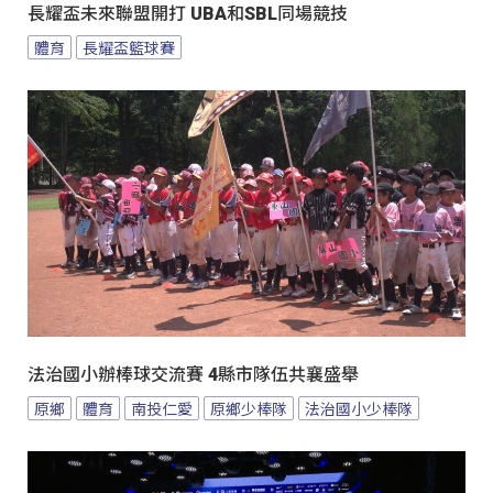
長耀盃未來聯盟開打 UBA和SBL同場競技
體育
長耀盃籃球賽
法治國小辦棒球交流賽 4縣市隊伍共襄盛舉
原鄉
體育
南投仁愛
原鄉少棒隊
法治國小少棒隊