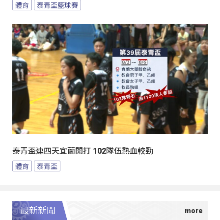
體育
泰青盃籃球賽
泰青盃連四天宜蘭開打 102隊伍熱血較勁
體育
泰青盃
最新新聞