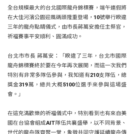
全台規模最大的台北國際龍舟錦標賽，端午連假將
在大佳河濱公園迎風碼頭隆重登場，10號舉行睽違
三年的龍舟點睛儀式，由市長蔣萬安擔任主祭官，
祈福賽事平安順利、圓滿成功。
台北市市長 蔣萬安：「睽違了三年，台北市國際
龍舟錦標賽終於要在今年再次展開，而這一次我們
特別有非常多隊伍參與，我知道有210支隊伍，總
獎金319萬，總共大概5100位選手來參與這場盛
會。」
在這充滿歡樂的祈福儀式中，特別看到也有來自美
國在台協會組成AIT隊伍共襄盛舉，以不同背景、
世代的龍舟隊齊聚一堂，象徵共同守護延續龍舟傳