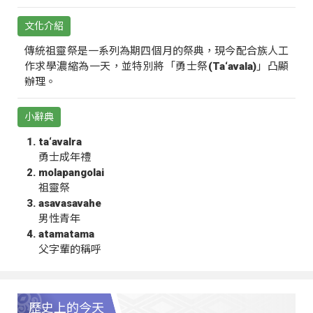
文化介紹
傳統祖靈祭是一系列為期四個月的祭典，現今配合族人工
作求學濃縮為一天，並特別將「勇士祭(Ta‘avala)」凸顯
辦理。
小辭典
ta‘avalra
勇士成年禮
molapangolai
祖靈祭
asavasavahe
男性青年
atamatama
父字輩的稱呼
歷史上的今天