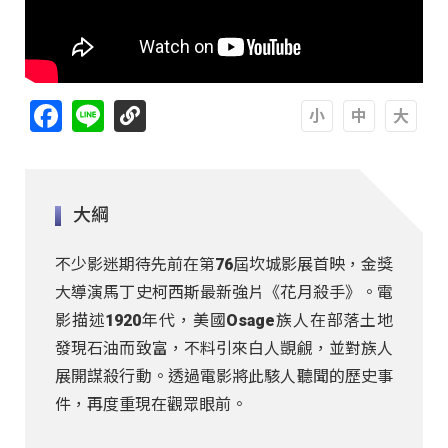
Facebook
Line
A
A
A
大綱
不少影迷期待先前在第76屆坎城影展首映，金獎
大導演馬丁史柯西斯最新強片《花月殺手》。電
影描述1920年代，美國Osage族人在部落土地
發現石油而致富，不料引來白人覬覦，並對族人
展開謀殺行動。透過電影將此駭人聽聞的歷史事
件，再度重現在觀眾眼前。