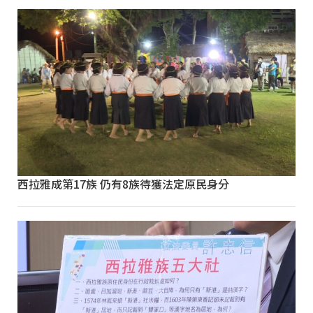
西拉雅成第17族 仍有8族待獲法定原民身分