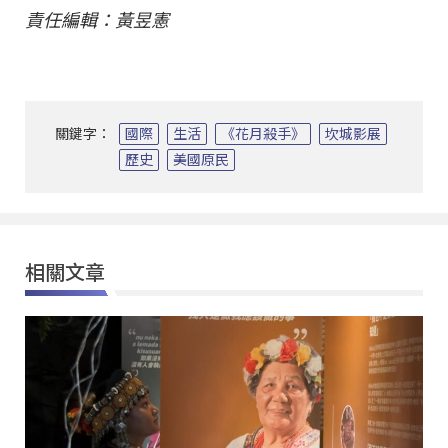
責任編輯：黃昱憲
關鍵字：
國際
生活
《花月殺手》
坎城影展
歷史
美國原民
相關文章