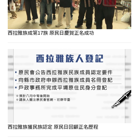
西拉雅族成第17族 原民日慶賀正名成功
西拉雅族獲民族認定 原民日回顧正名歷程