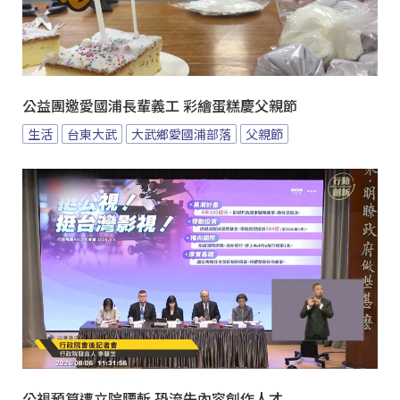
公益團邀愛國浦長輩義工 彩繪蛋糕慶父親節
生活
台東大武
大武鄉愛國浦部落
父親節
公視預算遭立院腰斬 恐流失內容創作人才