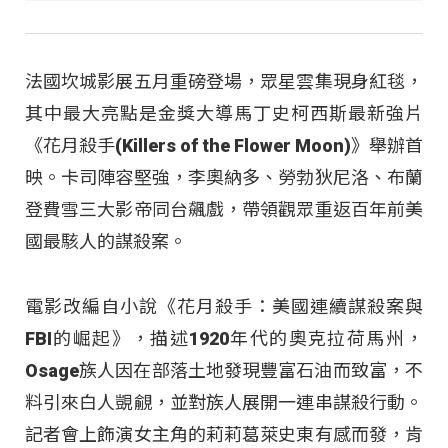
法國坎城影展五月重磅登場，眾星雲集現身紅毯，
其中最大亮點是金獎大導馬丁史柯西斯最新強片
《花月殺手(Killers of the Flower Moon)》舉辦首
映。卡司陣容堅強，李奧納多、勞勃狄尼洛、布蘭
登費雪三大影帝同台飆戲，帶領觀眾重返百年前美
國最駭人的謀殺案。
電影改編自小說《花月殺手：美國連續謀殺案與
FBI的崛起》，描述1920年代的奧克拉荷馬州，
Osage族人因在部落土地發現豐富石油而致富，不
料引來白人覬覦，並對族人展開一連串謀殺行動。
記者會上飾演女主角的莉莉葛萊史東有感而發，肯