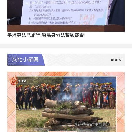
平埔專法已施行 原民身分法暫緩審查
文化小辭典