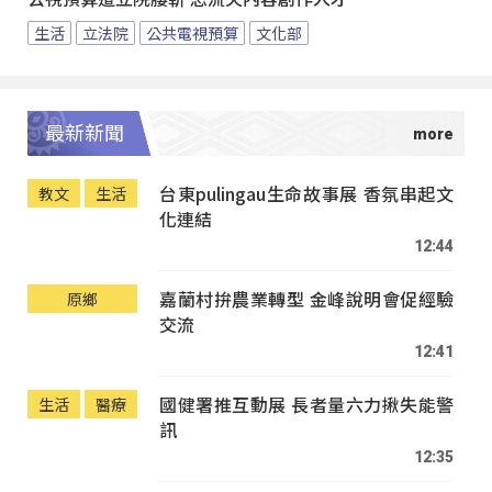
生活
立法院
公共電視預算
文化部
最新新聞
台東pulingau生命故事展 香氛串起文
教文
生活
化連結
12:44
嘉蘭村拚農業轉型 金峰說明會促經驗
原鄉
交流
12:41
國健署推互動展 長者量六力揪失能警
生活
醫療
訊
12:35