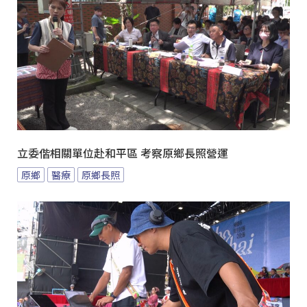
立委偕相關單位赴和平區 考察原鄉長照營運
原鄉
醫療
原鄉長照