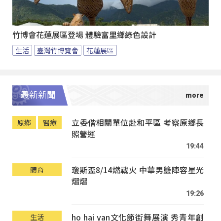
竹博會花蓮展區登場 體驗富里鄉綠色設計
生活
臺灣竹博覽會
花蓮展區
最新新聞
立委偕相關單位赴和平區 考察原鄉長
原鄉
醫療
照營運
19:44
瓊斯盃8/14燃戰火 中華男籃陣容星光
體育
熠熠
19:26
ho hai yan文化節街舞展演 秀青年創
生活