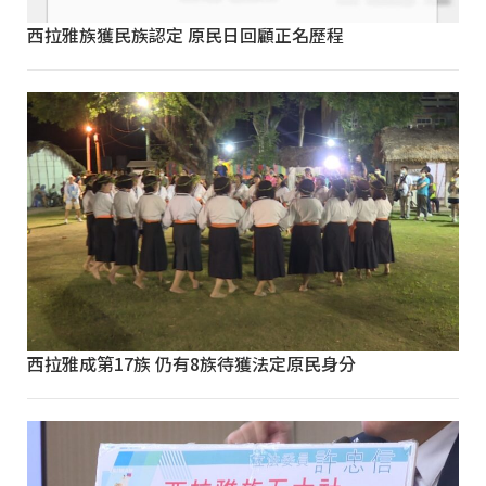
西拉雅族獲民族認定 原民日回顧正名歷程
西拉雅成第17族 仍有8族待獲法定原民身分