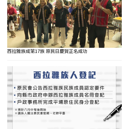
西拉雅族成第17族 原民日慶賀正名成功