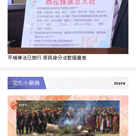
平埔專法已施行 原民身分法暫緩審查
文化小辭典