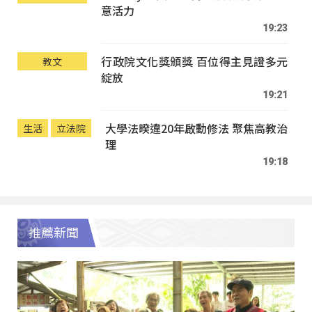
意活力
19:23
行政院文化獎頒獎 百位得主見證多元
教文
綻放
19:21
大學法暌違20年啟動修法 聚焦高教治
生活
立法院
理
19:18
推薦新聞