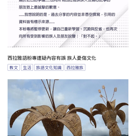
西拉雅語粉專遭疑內容有誤 族人憂傷文化
教文
生活
族語文化知識
西拉雅族