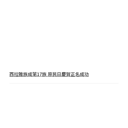
西拉雅族成第17族 原民日慶賀正名成功