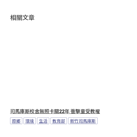
相關文章
司馬庫斯校舍無照卡關22年 衝擊童受教權
原鄉
環境
生活
教育部
新竹司馬庫斯