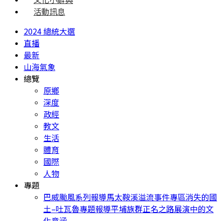
活動訊息
2024 總統大選
直播
最新
山海氣象
總覽
原鄉
深度
政經
教文
生活
體育
國際
人物
專題
巴威颱風系列報導
馬太鞍溪溢流事件專區
消失的國
土–吐瓦魯專題報導
平埔族群正名之路
展演中的文
化意涵