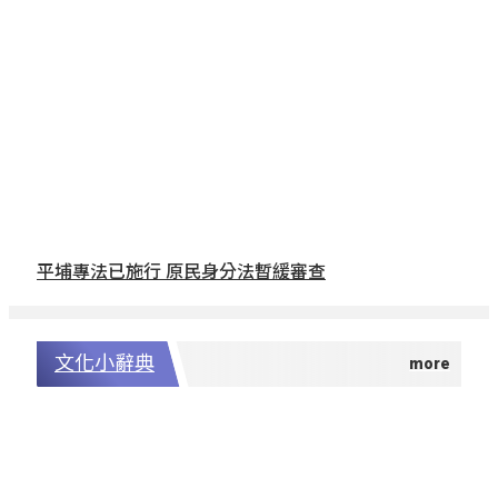
平埔專法已施行 原民身分法暫緩審查
文化小辭典