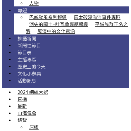
人物
專題
巴威颱風系列報導
馬太鞍溪溢流事件專區
消失的國土–吐瓦魯專題報導
平埔族群正名之
路
展演中的文化意涵
族語新聞
新聞性節目
節目表
主播專區
歷史上的今天
文化小辭典
活動訊息
2024 總統大選
直播
最新
山海氣象
總覽
原鄉