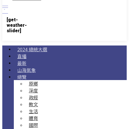
[get-
weather-
slider]
2024 總統大選
直播
最新
山海氣象
總覽
原鄉
深度
政經
教文
生活
體育
國際