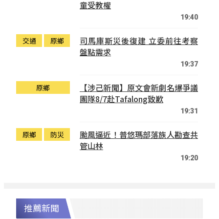
童受教權
19:40
司馬庫斯災後復建 立委前往考察
交通
原鄉
盤點需求
19:37
【涉己新聞】原文會新劇名爆爭議
原鄉
團隊8/7赴Tafalong致歉
19:31
颱風逼近！普悠瑪部落族人勘查共
原鄉
防災
管山林
19:20
推薦新聞