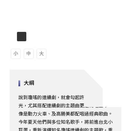
A
A
A
縮小
重設
放大
字型
字型
字型
大綱
大
大
大
說到瓊瑤的連續劇，就會勾起許多人的年少時
小。
小。
小。
光，尤其搭配連續劇的主題曲更是傳唱至今，
像是動力火車、及高勝美都配唱過經典歌曲。
今年夏天他們與多位知名歌手，將前進台北小
巨蛋，重新演繹知名瓊瑤連續劇的主題歌，重