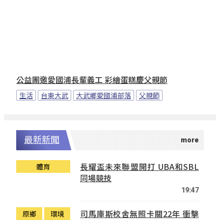
公益團邀愛國浦長輩義工 彩繪蛋糕慶父親節
生活
台東大武
大武鄉愛國浦部落
父親節
最新新聞
長耀盃未來聯盟開打 UBA和SBL
體育
同場競技
19:47
司馬庫斯校舍無照卡關22年 衝擊
原鄉
環境