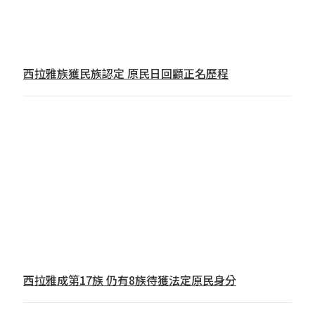
西拉雅族獲民族認定 原民日回顧正名歷程
西拉雅成第17族 仍有8族待獲法定原民身分