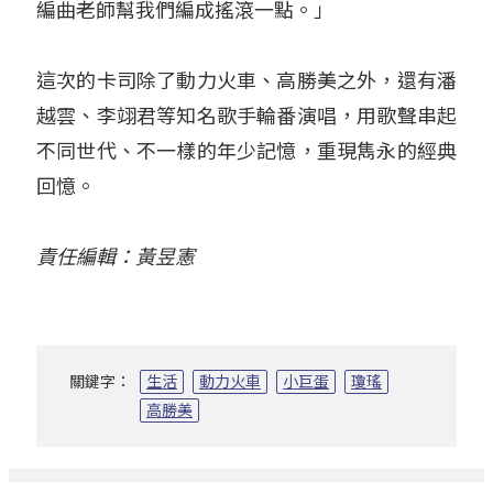
編曲老師幫我們編成搖滾一點。」
這次的卡司除了動力火車、高勝美之外，還有潘
越雲、李翊君等知名歌手輪番演唱，用歌聲串起
不同世代、不一樣的年少記憶，重現雋永的經典
回憶。
責任編輯：黃昱憲
關鍵字：
生活
動力火車
小巨蛋
瓊瑤
高勝美