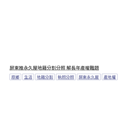
屏東推永久屋地籍分割分照 解長年產權難題
原鄉
生活
地籍分割
執照分照
屏東永久屋
產地權