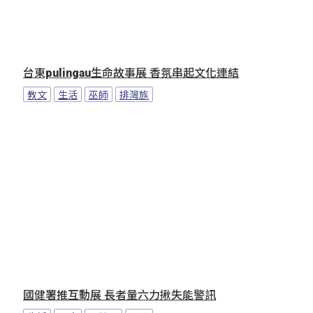
台東pulingau生命故事展 香氛串起文化連結
教文
生活
巫師
排灣族
國健署推互動展 長者量六力揪失能警訊