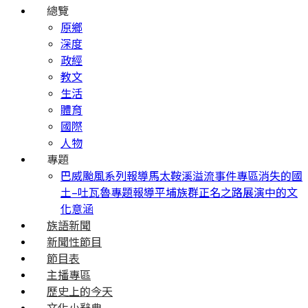
總覽
原鄉
深度
政經
教文
生活
體育
國際
人物
專題
巴威颱風系列報導
馬太鞍溪溢流事件專區
消失的國
土–吐瓦魯專題報導
平埔族群正名之路
展演中的文
化意涵
族語新聞
新聞性節目
節目表
主播專區
歷史上的今天
文化小辭典