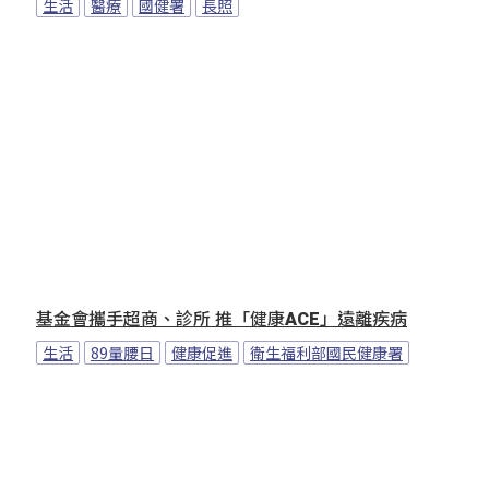
生活
醫療
國健署
長照
基金會攜手超商、診所 推「健康ACE」遠離疾病
生活
89量腰日
健康促進
衛生福利部國民健康署