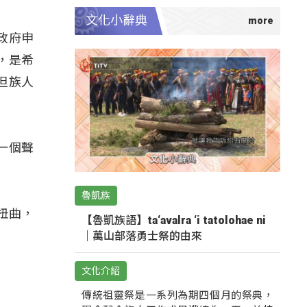
文化小辭典
政府申
，是希
但族人
發一個聲
魯凱族
扭曲，
【魯凱族語】ta‘avalra ‘i tatolohae ni
｜萬山部落勇士祭的由來
文化介紹
傳統祖靈祭是一系列為期四個月的祭典，