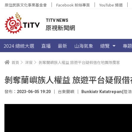
原住民族文化事業基金會
Facebook 粉絲專頁
YouTube 頻道
TITV NEWS
原視新聞網
2024 總統大選
直播
最新
山海氣象
總覽
專題
首頁
深度
剝奪蘭嶼族人權益 旅遊平台疑假借在地團隊攬客
剝奪蘭嶼族人權益 旅遊平台疑假借
發布：2023-06-05 19:20
台東蘭嶼
Bunkiatr Katatrepan(陸