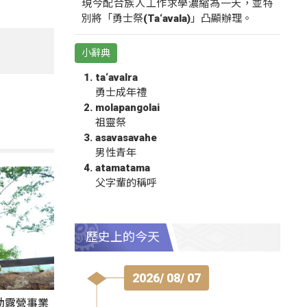
現今配合族人工作求學濃縮為一天，並特
別將「勇士祭(Ta‘avala)」凸顯辦理。
小辭典
ta‘avalra
勇士成年禮
molapangolai
祖靈祭
asavasavahe
男性青年
atamatama
父字輩的稱呼
歷史上的今天
2026/ 08/ 07
動露營事業