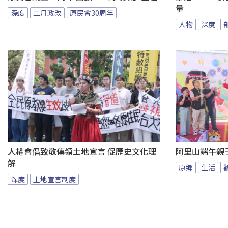
量
深度
二月政改
原民會30周年
人物
深度
人權會倡致敬傳領土地宣言 促歷史文化理
阿里山端午親
解
原鄉
生活
深度
土地宣言制度