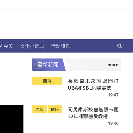
的今天
文化小辭典
活動訊息
最新新聞
長耀盃未來聯盟開打
體育
UBA和SBL同場競技
19:47
司馬庫斯校舍無照卡關
原鄉
環境
22年 衝擊童受教權
19:40