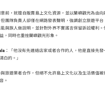
同意前，就擅自販賣島上文化資源，並以蘭嶼觀光為由向
，但團隊負責人卻僅在網路發表聲明，強調創立旅遊平台
來能與族人做說明，並針對外界不實謠言保留訴訟權利。
益，同時也重挫蘭嶼觀光形象。
ongala：「他沒有先連絡店家或者合作的人，他是直接先
清白的。」
斥與旅遊業者合作，但絕不允許島上文化以及生活價值被
音。