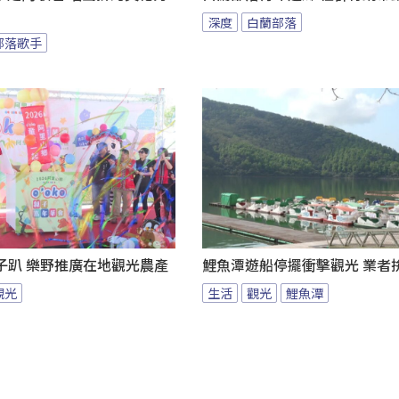
深度
白蘭部落
部落歌手
子趴 樂野推廣在地觀光農產
鯉魚潭遊船停擺衝擊觀光 業者
觀光
生活
觀光
鯉魚潭