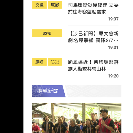
司馬庫斯災後復建 立委
交通
原鄉
前往考察盤點需求
19:37
【涉己新聞】原文會新
原鄉
劇名爆爭議 團隊8/7赴
Tafalong致歉
19:31
颱風逼近！普悠瑪部落
原鄉
防災
族人勘查共管山林
19:20
推薦新聞