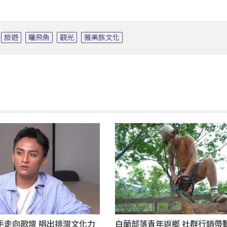
旅遊
曬飛魚
觀光
雅美族文化
歌手走向歌壇 唱出排灣文化力
白蘭部落青年返鄉 社群行銷帶