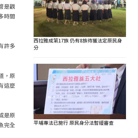
不管是觀
多時間
西拉雅成第17族 仍有8族待獲法定原民身
有許多
分
。
道，原
有這麼
，或是原
平埔專法已施行 原民身分法暫緩審查
魚完全