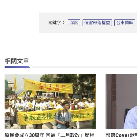
關鍵字：
深度
侵害部落權益
台東蘭嶼
相關文章
原民會成立30周年 回顧「二月政改」歷程
部落Cover