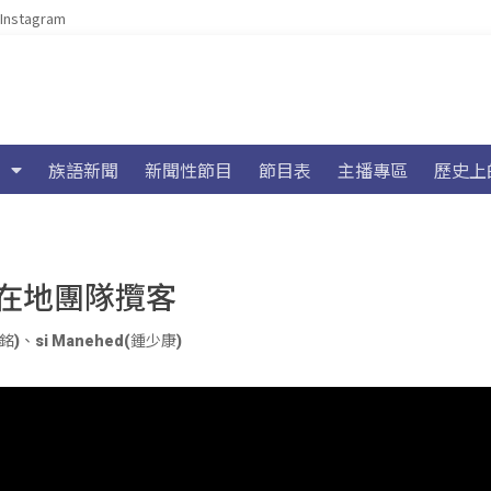
Instagram
族語新聞
新聞性節目
節目表
主播專區
歷史上
在地團隊攬客
浩銘)
、
si Manehed(鍾少康)