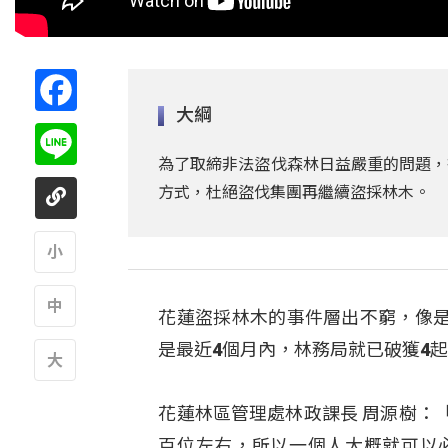
Facebook
大綱
Line
為了取締非法盜伐森林日益嚴重的問題，
方式，杜絕盜伐集團再繼續盜採林木。
A
花蓮盜採林木的事件層出不窮，像
A
是最近4個月內，林務局就已破獲4
A
花蓮林區管理處林政課長 周源樹：
百位左右，所以一個人大概就可以必