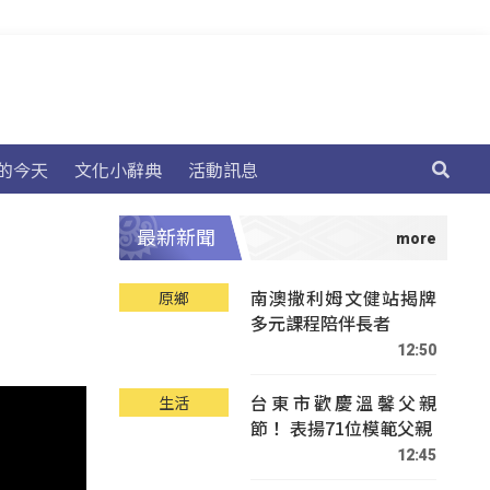
的今天
文化小辭典
活動訊息
最新新聞
南澳撒利姆文健站揭牌
原鄉
多元課程陪伴長者
12:50
台東市歡慶溫馨父親
生活
節！ 表揚71位模範父親
12:45