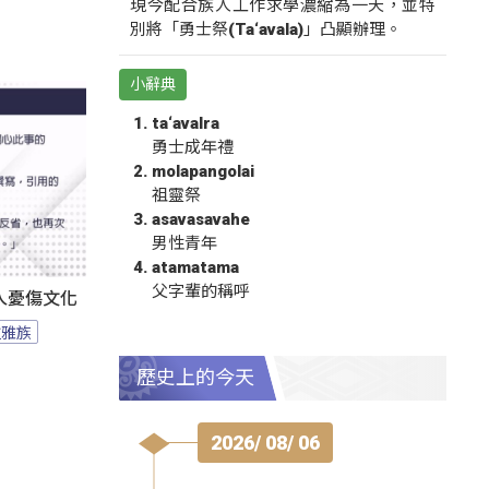
現今配合族人工作求學濃縮為一天，並特
別將「勇士祭(Ta‘avala)」凸顯辦理。
小辭典
ta‘avalra
勇士成年禮
molapangolai
祖靈祭
asavasavahe
男性青年
atamatama
父字輩的稱呼
人憂傷文化
拉雅族
歷史上的今天
2026/ 08/ 06