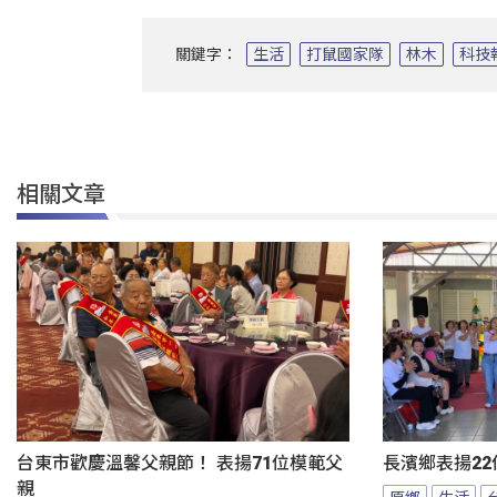
關鍵字：
生活
打鼠國家隊
林木
科技
相關文章
台東市歡慶溫馨父親節！ 表揚71位模範父
長濱鄉表揚22
親
原鄉
生活