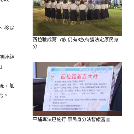
、移民
西拉雅成第17族 仍有8族待獲法定原民身
分
夠連結
。」
統，加
元。
平埔專法已施行 原民身分法暫緩審查