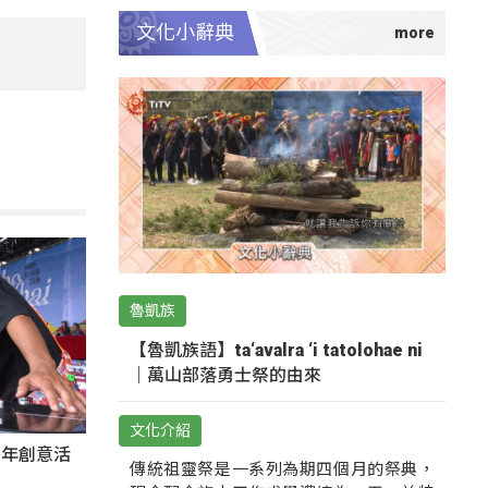
文化小辭典
魯凱族
【魯凱族語】ta‘avalra ‘i tatolohae ni
｜萬山部落勇士祭的由來
文化介紹
秀青年創意活
傳統祖靈祭是一系列為期四個月的祭典，