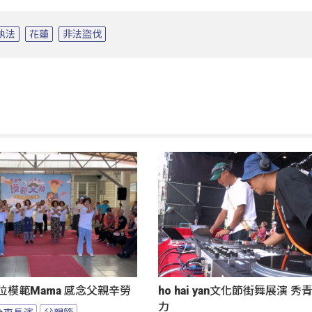
執法
花蓮
非法盜伐
位模範Mama 感念父親辛勞
ho hai yan文化節街舞展演 
力
台東長濱
父親節