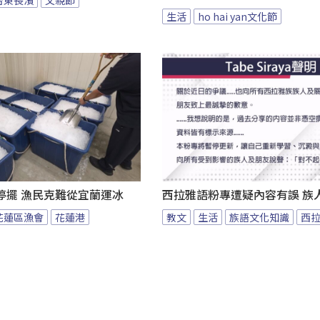
生活
ho hai yan文化節
停擺 漁民克難從宜蘭運冰
西拉雅語粉專遭疑內容有誤 族
花蓮區漁會
花蓮港
教文
生活
族語文化知識
西