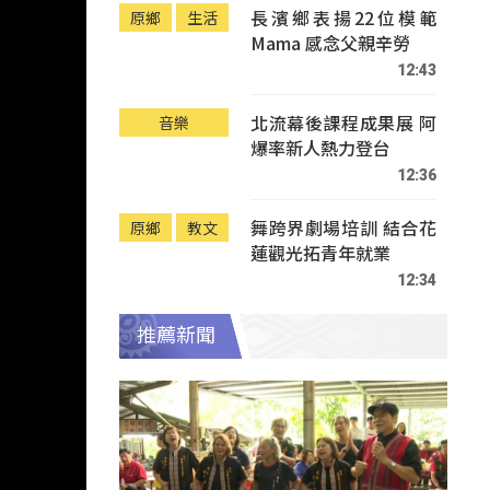
長濱鄉表揚22位模範
原鄉
生活
Mama 感念父親辛勞
12:43
北流幕後課程成果展 阿
音樂
爆率新人熱力登台
12:36
舞跨界劇場培訓 結合花
原鄉
教文
蓮觀光拓青年就業
12:34
推薦新聞