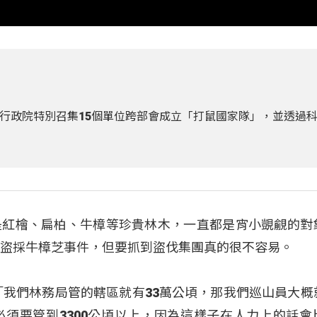
行政院特別召集15個單位跨部會成立「打鼠國家隊」，並透過
是紅檜、扁柏、牛樟等珍貴林木，一直都是宵小覬覦的對
起盜採牛樟芝事件，但要抓到盜伐集團真的很不容易。
「我們林務局管的轄區就有33萬公頃，那我們巡山員大概
須要管到3300公頃以上，因為這樣子在人力上的話會