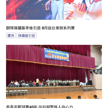
獅隊陳鏞基季後引退 8月返台東辦系列賽
體育
陳鏞基引退
泰青盃籃球賽40年 信仰凝聚族人向心力