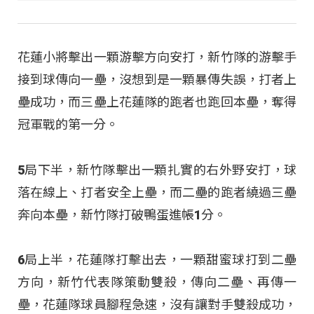
花蓮小將擊出一顆游擊方向安打，新竹隊的游擊手
接到球傳向一壘，沒想到是一顆暴傳失誤，打者上
壘成功，而三壘上花蓮隊的跑者也跑回本壘，奪得
冠軍戰的第一分。
5局下半，新竹隊擊出一顆扎實的右外野安打，球
落在線上、打者安全上壘，而二壘的跑者繞過三壘
奔向本壘，新竹隊打破鴨蛋進帳1分。
6局上半，花蓮隊打擊出去，一顆甜蜜球打到二壘
方向，新竹代表隊策動雙殺，傳向二壘、再傳一
壘，花蓮隊球員腳程急速，沒有讓對手雙殺成功，