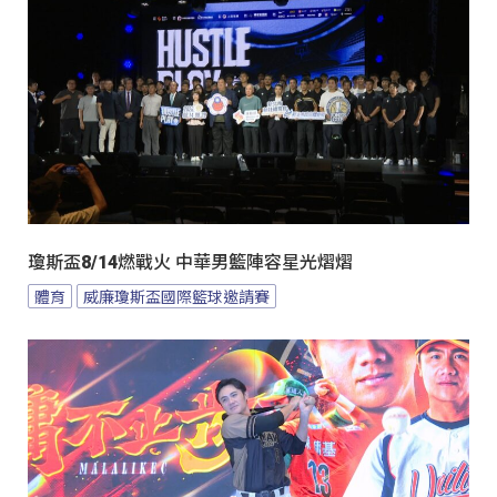
瓊斯盃8/14燃戰火 中華男籃陣容星光熠熠
體育
威廉瓊斯盃國際籃球邀請賽