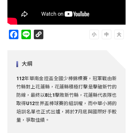
Facebook
Line
A
A
A
大綱
112年華南金控盃全國少棒錦標賽，冠軍戰由新
竹縣對上花蓮縣，花蓮縣積極打擊是擊破新竹的
防線，最終以8比1擊敗新竹縣，花蓮縣代表隊也
取得U12世界盃棒球賽的組訓權，而中華小將的
培訓名單也正式出爐，將於7月底與國際好手較
量，爭取佳績。