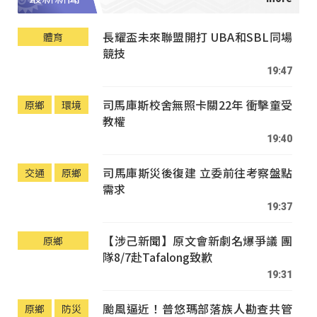
長耀盃未來聯盟開打 UBA和SBL同場
體育
競技
19:47
司馬庫斯校舍無照卡關22年 衝擊童受
原鄉
環境
教權
19:40
司馬庫斯災後復建 立委前往考察盤點
交通
原鄉
需求
19:37
【涉己新聞】原文會新劇名爆爭議 團
原鄉
隊8/7赴Tafalong致歉
19:31
颱風逼近！普悠瑪部落族人勘查共管
原鄉
防災