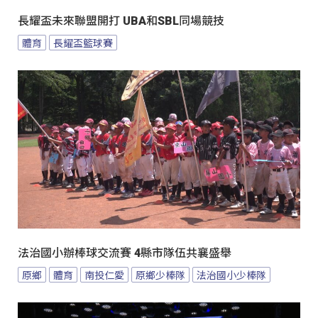
長耀盃未來聯盟開打 UBA和SBL同場競技
體育
長耀盃籃球賽
法治國小辦棒球交流賽 4縣市隊伍共襄盛舉
原鄉
體育
南投仁愛
原鄉少棒隊
法治國小少棒隊