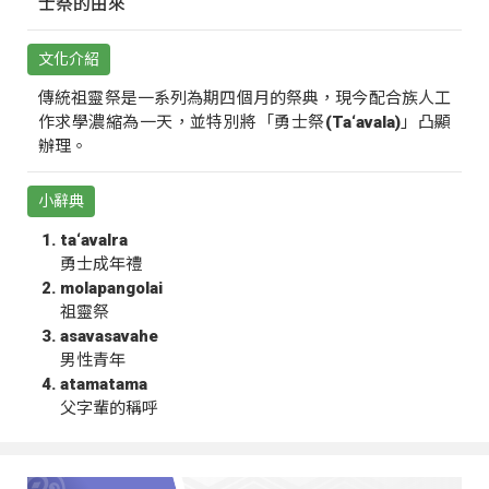
士祭的由來
文化介紹
傳統祖靈祭是一系列為期四個月的祭典，現今配合族人工
作求學濃縮為一天，並特別將「勇士祭(Ta‘avala)」凸顯
辦理。
小辭典
ta‘avalra
勇士成年禮
molapangolai
祖靈祭
asavasavahe
男性青年
atamatama
父字輩的稱呼