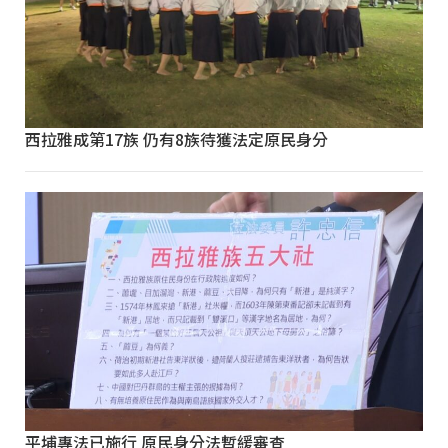
西拉雅成第17族 仍有8族待獲法定原民身分
平埔專法已施行 原民身分法暫緩審查