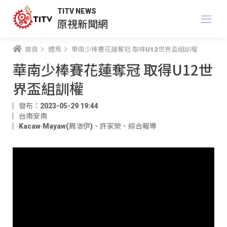
TITV NEWS
原視新聞網
首頁
體育
華南少棒賽花蓮奪冠 取得U12世界盃組訓權
華南少棒賽花蓮奪冠 取得U12世
界盃組訓權
發布：2023-05-29 19:44
台南安南
Kacaw·Mayaw(周浩伊)
、
許家榮
、
綜合報導