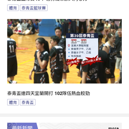
體育
泰青盃籃球賽
泰青盃連四天宜蘭開打 102隊伍熱血較勁
體育
泰青盃
最新新聞