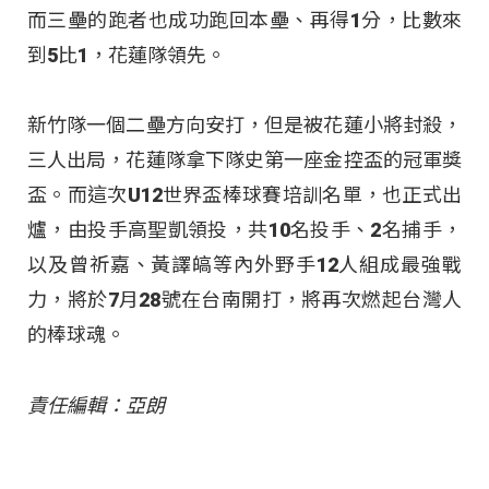
而三壘的跑者也成功跑回本壘、再得1分，比數來
到5比1，花蓮隊領先。
新竹隊一個二壘方向安打，但是被花蓮小將封殺，
三人出局，花蓮隊拿下隊史第一座金控盃的冠軍獎
盃。而這次U12世界盃棒球賽培訓名單，也正式出
爐，由投手高聖凱領投，共10名投手、2名捕手，
以及曾祈嘉、黃譯皜等內外野手12人組成最強戰
力，將於7月28號在台南開打，將再次燃起台灣人
的棒球魂。
責任編輯：亞朗