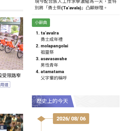
現今配合族人工作求學濃縮為一天，並特
別將「勇士祭(Ta‘avala)」凸顯辦理。
小辭典
ta‘avalra
勇士成年禮
molapangolai
祖靈祭
asavasavahe
男性青年
atamatama
設受限路窄
父字輩的稱呼
專用道
歷史上的今天
2026/ 08/ 06