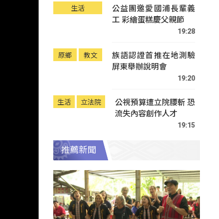
公益團邀愛國浦長輩義
生活
工 彩繪蛋糕慶父親節
19:28
族語認證首推在地測驗
原鄉
教文
屏東舉辦說明會
19:20
公視預算遭立院腰斬 恐
生活
立法院
流失內容創作人才
19:15
推薦新聞