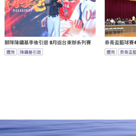
獅隊陳鏞基季後引退 8月返台東辦系列賽
泰青盃籃球賽4
體育
陳鏞基引退
體育
泰青盃