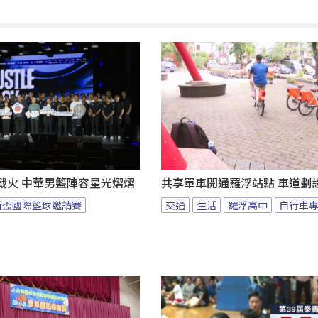
燃戰火 中華男籃陣容星光熠熠
共享單車開通羅浮站點 車道劃
斯盃國際籃球邀請賽
交通
生活
羅浮高中
自行車