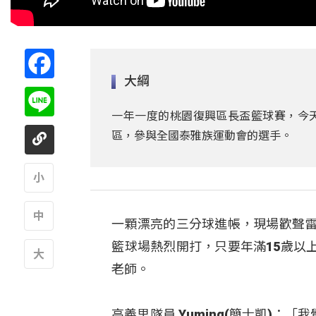
Facebook
大綱
Line
一年一度的桃園復興區長盃籃球賽，今天
區，參與全國泰雅族運動會的選手。
A
一顆漂亮的三分球進帳，現場歡聲雷
A
籃球場熱烈開打，只要年滿15歲以
老師。
A
高義里隊員 Yuming(簡士凱)