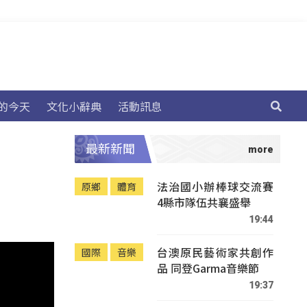
的今天
文化小辭典
活動訊息
最新新聞
法治國小辦棒球交流賽
原鄉
體育
4縣市隊伍共襄盛舉
19:44
台澳原民藝術家共創作
國際
音樂
品 同登Garma音樂節
19:37