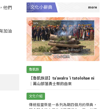
文化小辭典
，他們
與加油
魯凱族
【魯凱族語】ta‘avalra ‘i tatolohae ni
｜萬山部落勇士祭的由來
文化介紹
傳統祖靈祭是一系列為期四個月的祭典，