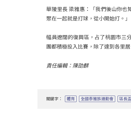
華陵里長 梁雅惠：「我們後山你也
聚在一起就是打球，從小開始打。」
幅員遼闊的復興區，占了桃園市三
團都積極投入比賽，除了達到各里居
責任編輯：陳劭麒
關鍵字：
體育
全國泰雅族運動會
區長