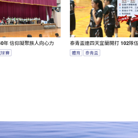
0年 信仰凝聚族人向心力
泰青盃連四天宜蘭開打 102隊
籃球賽
體育
泰青盃