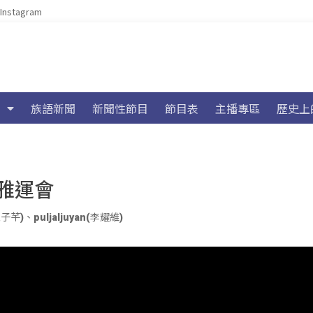
Instagram
族語新聞
新聞性節目
節目表
主播專區
歷史上
雅運會
江子芊)
、
puljaljuyan(李耀維)