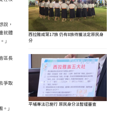
就想說，
邊就體
西拉雅成第17族 仍有8族待獲法定原民身
分
點。」
過區長
去爭取
平埔專法已施行 原民身分法暫緩審查
團。」