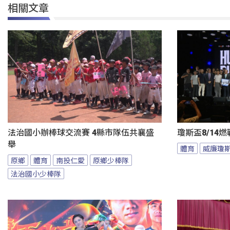
相關文章
法治國小辦棒球交流賽 4縣市隊伍共襄盛
瓊斯盃8/14
舉
體育
威廉瓊
原鄉
體育
南投仁愛
原鄉少棒隊
法治國小少棒隊