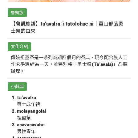
魯凱族
【魯凱族語】ta‘avalra ‘i tatolohae ni｜萬山部落勇
士祭的由來
文化介紹
傳統祖靈祭是一系列為期四個月的祭典，現今配合族人工
作求學濃縮為一天，並特別將「勇士祭(Ta‘avala)」凸顯
辦理。
小辭典
ta‘avalra
勇士成年禮
molapangolai
祖靈祭
asavasavahe
男性青年