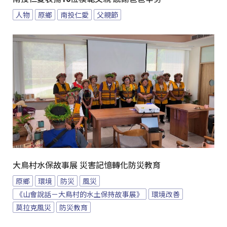
人物
原鄉
南投仁愛
父親節
大鳥村水保故事展 災害記憶轉化防災教育
原鄉
環境
防災
風災
《山會說話－大鳥村的水土保持故事展》
環境改善
莫拉克風災
防災教育