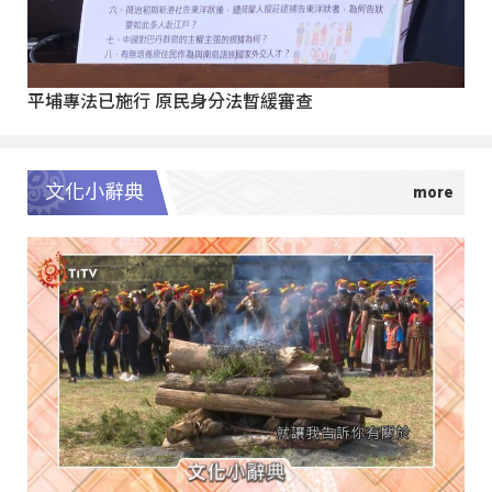
平埔專法已施行 原民身分法暫緩審查
文化小辭典