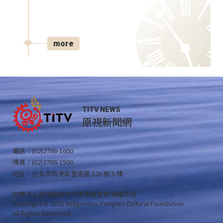
more
TITV NEWS
原視新聞網
電話：(02)2788-1600
傳真：(02)2788-1500
地址：台北市南港區重陽路 120 號 5 樓
財團法人原住民族文化事業基金會 版權所有
Copyright © 2021 Indigenous Peoples Cultural Foundation
All Rights Reserved .