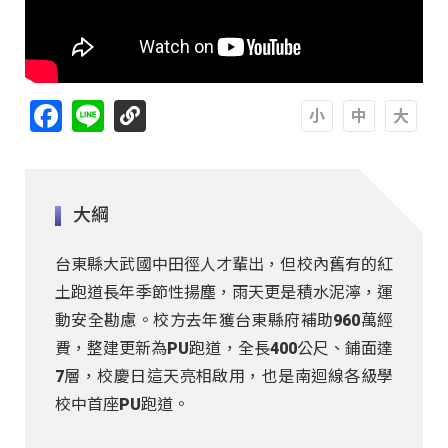
Facebook
Line
A
A
A
大綱
台東縣大武國中田徑人才輩出，但校內舊有的紅
土跑道長年季節性揚塵，雨天更是積水泥濘，運
動安全勘慮。校方去年獲台東縣府補助960萬經
費，整建更新為PU跑道，全長400公尺、鋪面達
7層，校慶日這天亮相啟用，也是南迴線各級學
校中首座PU跑道。