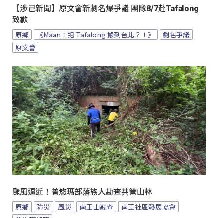
【涉己新聞】原文會新劇名爆爭議 團隊8/7赴Tafalong
致歉
原鄉
《Maan！把 Tafalong 搬到台北？！》
劇名爭議
原文會
颱風逼近！普悠瑪部落族人勘查共管山林
原鄉
防災
風災
南王山勘查
南王社區發展協會