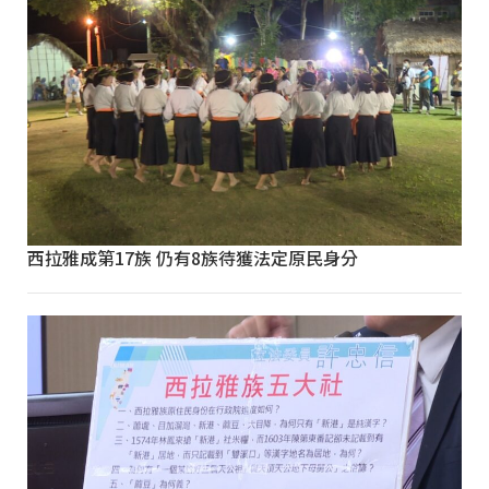
西拉雅成第17族 仍有8族待獲法定原民身分