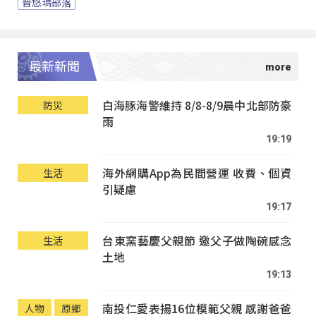
普悠瑪部落
最新新聞
白海豚海警維持 8/8-8/9晨中北部防豪
防災
雨
19:19
海外網購App為民間營運 收費、個資
生活
引疑慮
19:17
台東窯藝慶父親節 邀父子做陶碗感念
生活
土地
19:13
南投仁愛表揚16位模範父親 感謝爸爸
人物
原鄉