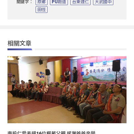
關鍵字：
原鄉
PU跑道
台東達仁
大武國中
田徑
相關文章
南投仁愛表揚16位模範父親 感謝爸爸辛勞