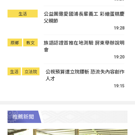
公益團邀愛國浦長輩義工 彩繪蛋糕慶
生活
父親節
19:28
族語認證首推在地測驗 屏東舉辦說明
原鄉
教文
會
19:20
公視預算遭立院腰斬 恐流失內容創作
生活
立法院
人才
19:15
推薦新聞