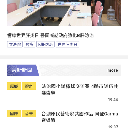
響應世界肝炎日 醫團喊話政府強化B肝防治
立法院
醫療
B肝防治
世界肝炎日
最新新聞
法治國小辦棒球交流賽 4縣市隊伍共
原鄉
體育
襄盛舉
19:44
台澳原民藝術家共創作品 同登Garma
國際
音樂
音樂節
19:37