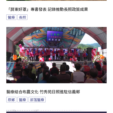
「屏東好罩」專書發表 記錄推動長照政策成果
醫療
長照
醫療結合布農文化 竹秀苑日照進駐信義鄉
原鄉
醫療
部落醫療