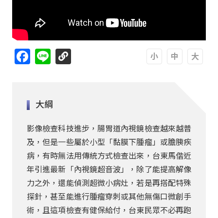
Facebook
Line
A
A
A
大綱
影像檢查科技進步，腸胃道內視鏡檢查越來越普
及，但是一些屬於小型「黏膜下腫瘤」或膽胰疾
病，有時無法用傳統方式檢查出來，台東馬偕近
年引進最新「內視鏡超音波」，除了能提高解像
力之外，還能偵測超微小病灶，若是再搭配特殊
探針，甚至能進行腫瘤穿刺或其他無傷口微創手
術，且這項檢查有健保給付，台東民眾不必再跑