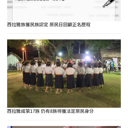
西拉雅族獲民族認定 原民日回顧正名歷程
西拉雅成第17族 仍有8族待獲法定原民身分