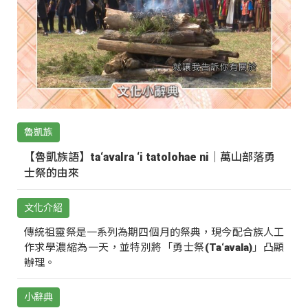
魯凱族
【魯凱族語】ta‘avalra ‘i tatolohae ni｜萬山部落勇
士祭的由來
文化介紹
傳統祖靈祭是一系列為期四個月的祭典，現今配合族人工
作求學濃縮為一天，並特別將「勇士祭(Ta‘avala)」凸顯
辦理。
小辭典