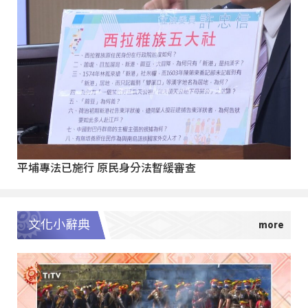
平埔專法已施行 原民身分法暫緩審查
文化小辭典