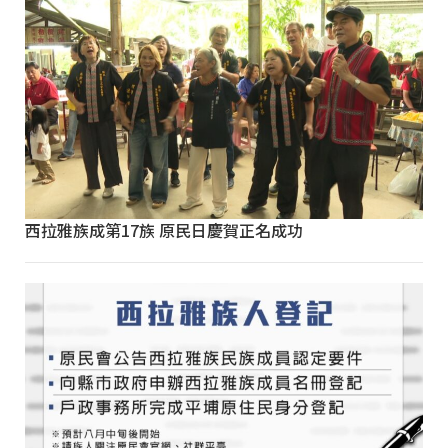
西拉雅族成第17族 原民日慶賀正名成功