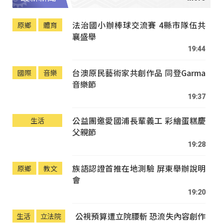
法治國小辦棒球交流賽 4縣市隊伍共
原鄉
體育
襄盛舉
19:44
台澳原民藝術家共創作品 同登Garma
國際
音樂
音樂節
19:37
公益團邀愛國浦長輩義工 彩繪蛋糕慶
生活
父親節
19:28
族語認證首推在地測驗 屏東舉辦說明
原鄉
教文
會
19:20
公視預算遭立院腰斬 恐流失內容創作
生活
立法院