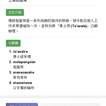
士祭的由來
文化介紹
傳統祖靈祭是一系列為期四個月的祭典，現今配合族人工
作求學濃縮為一天，並特別將「勇士祭(Ta‘avala)」凸顯
辦理。
小辭典
ta‘avalra
勇士成年禮
molapangolai
祖靈祭
asavasavahe
男性青年
atamatama
父字輩的稱呼