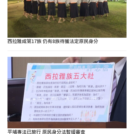
西拉雅成第17族 仍有8族待獲法定原民身分
平埔專法已施行 原民身分法暫緩審查