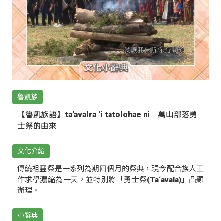
魯凱族
【魯凱族語】ta‘avalra ‘i tatolohae ni｜萬山部落勇
士祭的由來
文化介紹
傳統祖靈祭是一系列為期四個月的祭典，現今配合族人工
作求學濃縮為一天，並特別將「勇士祭(Ta‘avala)」凸顯
辦理。
小辭典