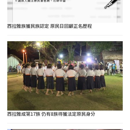
西拉雅族獲民族認定 原民日回顧正名歷程
西拉雅成第17族 仍有8族待獲法定原民身分