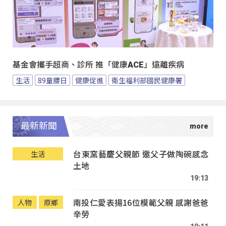
基金會攜手超商、診所 推「健康ACE」遠離疾病
生活
89量腰日
健康促進
衛生福利部國民健康署
最新新聞
台東窯藝慶父親節 邀父子做陶碗感念
生活
土地
19:13
南投仁愛表揚16位模範父親 感謝爸爸
人物
原鄉
辛勞