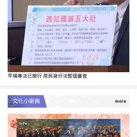
平埔專法已施行 原民身分法暫緩審查
文化小辭典