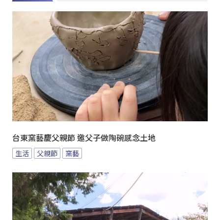
台東窯藝慶父親節 邀父子做陶碗感念土地
生活
父親節
窯藝