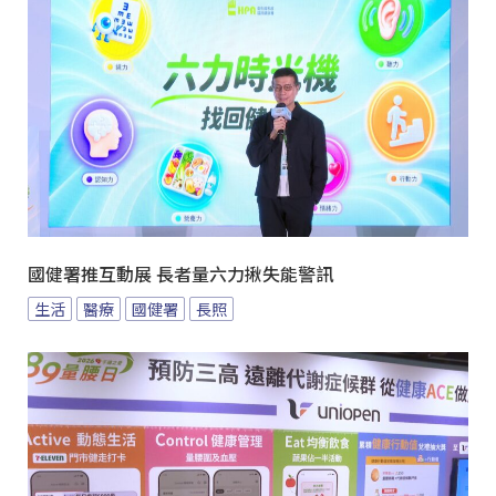
國健署推互動展 長者量六力揪失能警訊
生活
醫療
國健署
長照