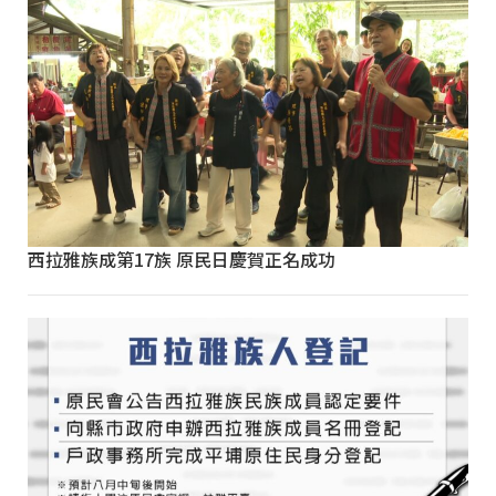
西拉雅族成第17族 原民日慶賀正名成功