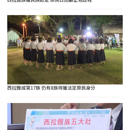
西拉雅成第17族 仍有8族待獲法定原民身分