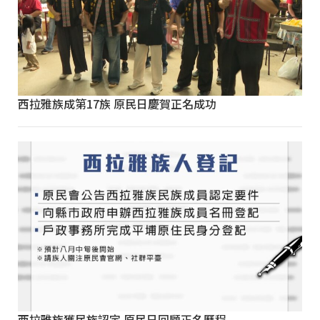
西拉雅族成第17族 原民日慶賀正名成功
西拉雅族獲民族認定 原民日回顧正名歷程