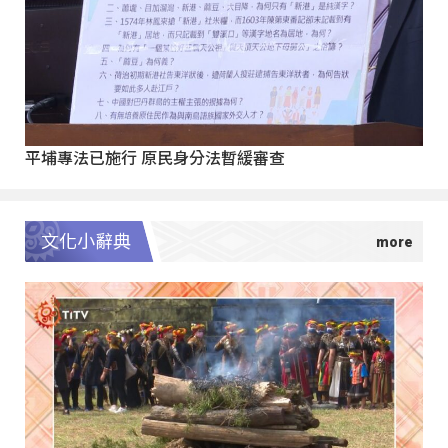
平埔專法已施行 原民身分法暫緩審查
文化小辭典