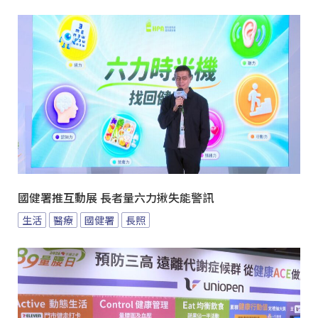
國健署推互動展 長者量六力揪失能警訊
生活
醫療
國健署
長照