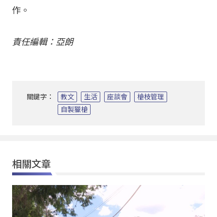
作。
責任編輯：亞朗
關鍵字：
教文
生活
座談會
槍枝管理
自製獵槍
相關文章