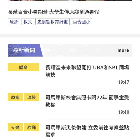
長榮百合小暑期營 大學生伴原鄉童過暑假
原鄉
教文
史懷哲教育計畫
百合國小
最新新聞
長耀盃未來聯盟開打 UBA和SBL同場
體育
競技
19:47
司馬庫斯校舍無照卡關22年 衝擊童受
原鄉
環境
教權
19:40
司馬庫斯災後復建 立委前往考察盤點
交通
原鄉
需求