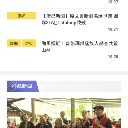
19:37
【涉己新聞】原文會新劇名爆爭議 團
原鄉
隊8/7赴Tafalong致歉
19:31
颱風逼近！普悠瑪部落族人勘查共管
原鄉
防災
山林
19:20
推薦新聞