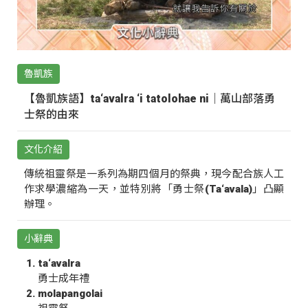
魯凱族
【魯凱族語】ta‘avalra ‘i tatolohae ni｜萬山部落勇
士祭的由來
文化介紹
傳統祖靈祭是一系列為期四個月的祭典，現今配合族人工
作求學濃縮為一天，並特別將「勇士祭(Ta‘avala)」凸顯
辦理。
小辭典
ta‘avalra
勇士成年禮
molapangolai