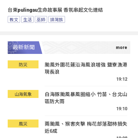
台東pulingau生命故事展 香氛串起文化連結
教文
生活
巫師
排灣族
最新新聞
颱風外圍花蓮沿海風浪增強 鹽寮漁港
防災
現長浪
19:12
白海豚颱風暴風圈縮小 竹苗、台北山
山海氣象
區防大雨
19:10
兩颱風、猴害夾擊 梅花部落甜柿損失
風災
近6成