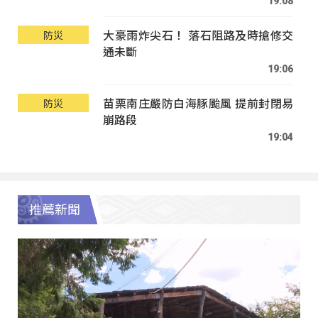
19:08
大豪雨炸尖石！ 落石阻路及時搶修交
防災
通未斷
19:06
苗栗南庄嚴防白海豚颱風 提前封閉易
防災
崩路段
19:04
推薦新聞