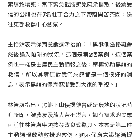
索導致壞死，當下緊急截肢避免感染擴散。後續受
傷的公熊也在7名壯丁合力之下帶離開苦茶園，送
往東部救傷中心觀察。
王怡靖表示保育意識逐漸抬頭：「黑熊他滋擾雞舍
然後誤入陷阱的狀況，這個是第2個案例，這個案
例也一樣是由農民主動通報之後，積極協助黑熊的
救傷，所以其實這對我們來講都是一個很好的消
息，表示黑熊的保育逐漸受到大家的重視。」
林管處指出，黑熊下山侵擾雞舍或是農地的狀況時
有所聞，讓農友及族人苦不堪言，如有需求的民眾
可前往林管處申領換發改良式獵具。本案是第二件
主動通報啟動救援的案例，顯示保育意識逐漸提