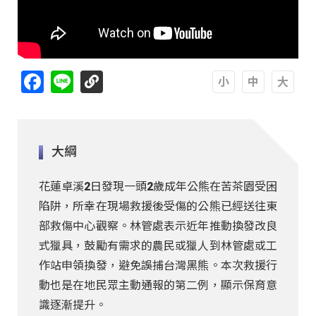
Facebook
Line
A
A
A
大綱
花蓮卓溪2日發現一頭2歲成年公熊在苦茶園受困
陷阱，所幸在現場救援後受傷的公熊已經送往東
部救傷中心觀察。林管處表示近年推動換發改良
式獵具，鼓勵有需求的農民或獵人到林管處或工
作站申領換發，避免誤捕台灣黑熊。本次救援行
動也是在地民眾主動通報的第二例，顯示保育意
識逐漸提升。