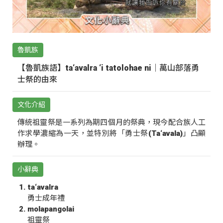
魯凱族
【魯凱族語】ta‘avalra ‘i tatolohae ni｜萬山部落勇
士祭的由來
文化介紹
傳統祖靈祭是一系列為期四個月的祭典，現今配合族人工
作求學濃縮為一天，並特別將「勇士祭(Ta‘avala)」凸顯
辦理。
小辭典
ta‘avalra
勇士成年禮
molapangolai
祖靈祭