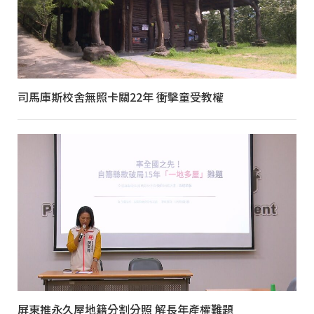
司馬庫斯校舍無照卡關22年 衝擊童受教權
屏東推永久屋地籍分割分照 解長年產權難題