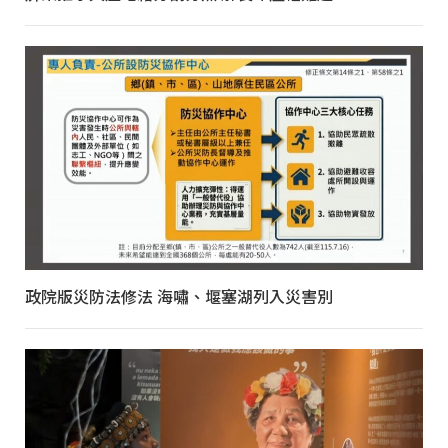
政院版災防法修法 海嘯、堰塞湖列入災害別