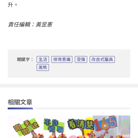
升。
責任編輯：黃昱憲
關鍵字：
生活
保育意識
受傷
改良式獵具
黑熊
相關文章