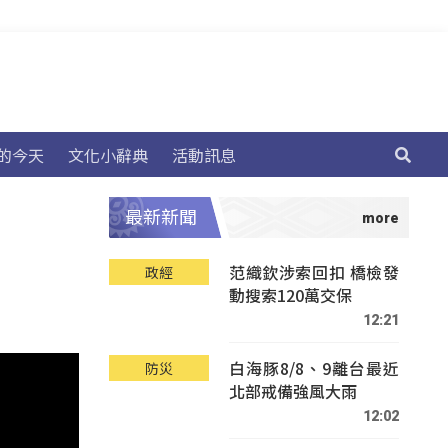
的今天
文化小辭典
活動訊息
最新新聞
范織欽涉索回扣 橋檢發
政經
動搜索120萬交保
12:21
白海豚8/8、9離台最近
防災
北部戒備強風大雨
12:02