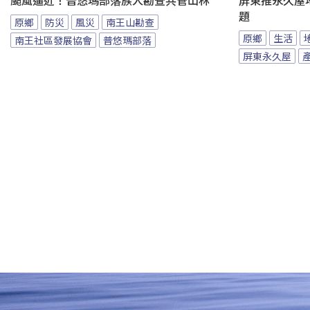
颱風逼近！普悠瑪部落族人勘查共管山林
屏東推永久屋
題
原鄉
防災
風災
南王山勘查
原鄉
生活
南王社區發展協會
普悠瑪部落
屏東永久屋