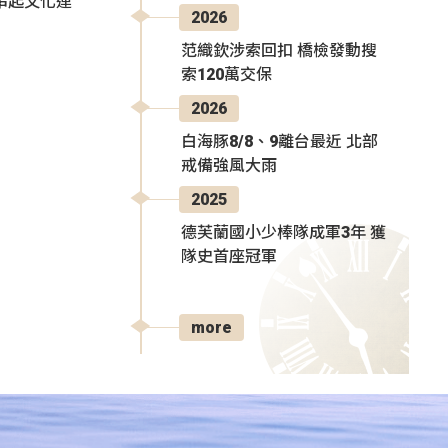
氛串起文化連
2026
范織欽涉索回扣 橋檢發動搜
索120萬交保
2026
白海豚8/8、9離台最近 北部
戒備強風大雨
2025
德芙蘭國小少棒隊成軍3年 獲
隊史首座冠軍
more