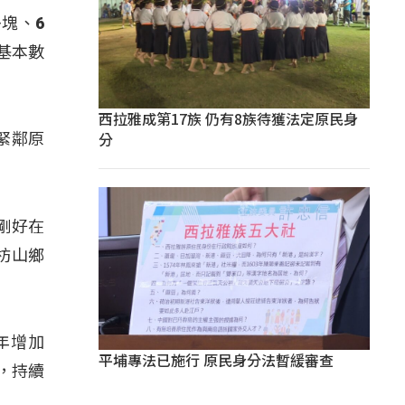
塊、6
基本數
西拉雅成第17族 仍有8族待獲法定原民身
分
緊鄰原
剛好在
枋山鄉
年增加
平埔專法已施行 原民身分法暫緩審查
，持續