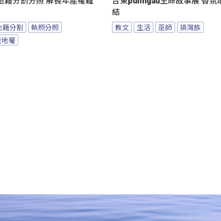
地籍分割分照 解長年產權難
台東pulingau生命故事展 香
結
地籍分割
執照分照
教文
生活
巫師
排灣族
產地權