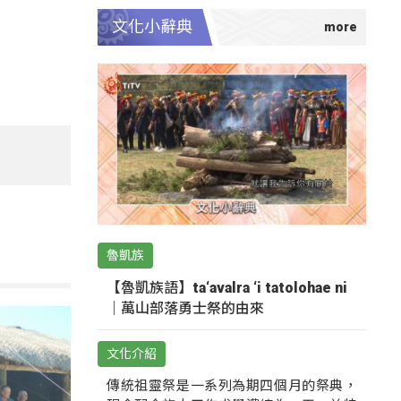
文化小辭典
魯凱族
【魯凱族語】ta‘avalra ‘i tatolohae ni
｜萬山部落勇士祭的由來
文化介紹
傳統祖靈祭是一系列為期四個月的祭典，