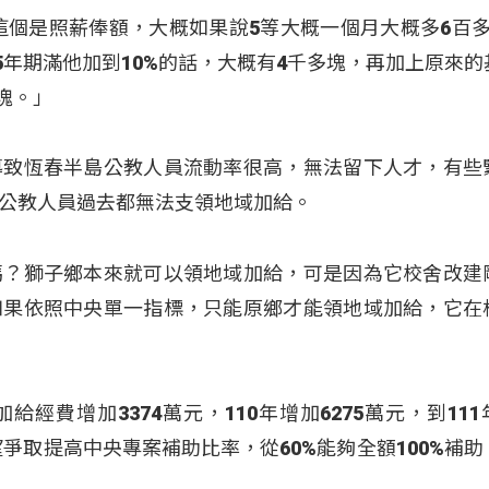
這個是照薪俸額，大概如果說5等大概一個月大概多6百多
5年期滿他加到10%的話，大概有4千多塊，再加上原來的
多塊。」
導致恆春半島公教人員流動率很高，無法留下人才，有些
公教人員過去都無法支領地域加給。
嗎？獅子鄉本來就可以領地域加給，可是因為它校舍改建
如果依照中央單一指標，只能原鄉才能領地域加給，它在
經費增加3374萬元，110年增加6275萬元，到111
望爭取提高中央專案補助比率，從60%能夠全額100%補助