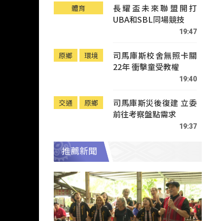
長耀盃未來聯盟開打
體育
UBA和SBL同場競技
19:47
司馬庫斯校舍無照卡關
原鄉
環境
22年 衝擊童受教權
19:40
司馬庫斯災後復建 立委
交通
原鄉
前往考察盤點需求
19:37
推薦新聞