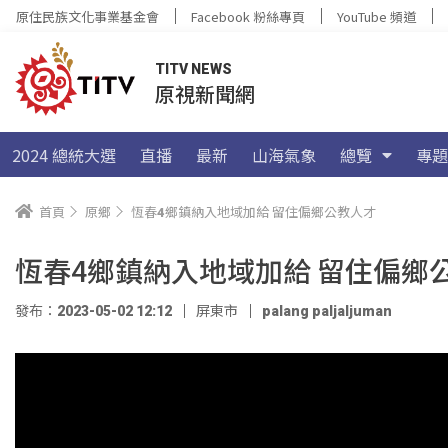
原住民族文化事業基金會
Facebook 粉絲專頁
YouTube 頻道
TITV NEWS
原視新聞網
2024 總統大選
直播
最新
山海氣象
總覽
專題
首頁
原鄉
恆春4鄉鎮納入地域加給 留住偏鄉公教人才
恆春4鄉鎮納入地域加給 留住偏鄉
發布：2023-05-02 12:12
屏東市
palang paljaljuman