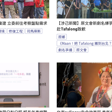
復建 立委前往考察盤點需求
【涉己新聞】原文會新劇名爆爭議
赴Tafalong致歉
環境
修復工程
司馬庫斯
原鄉
《Maan！把 Tafalong 搬到台北
劇名爭議
原文會