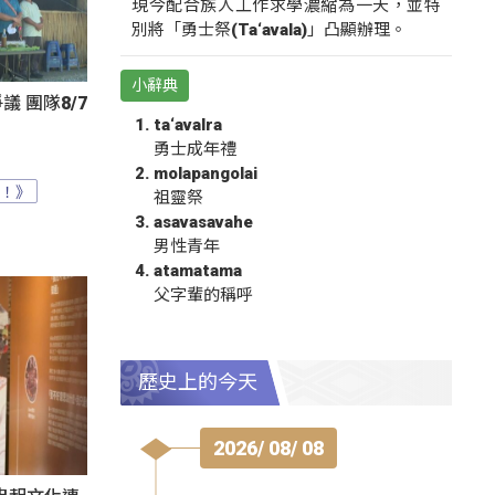
現今配合族人工作求學濃縮為一天，並特
別將「勇士祭(Ta‘avala)」凸顯辦理。
小辭典
 團隊8/7
ta‘avalra
勇士成年禮
molapangolai
？！》
祖靈祭
asavasavahe
男性青年
atamatama
父字輩的稱呼
歷史上的今天
2026/ 08/ 08