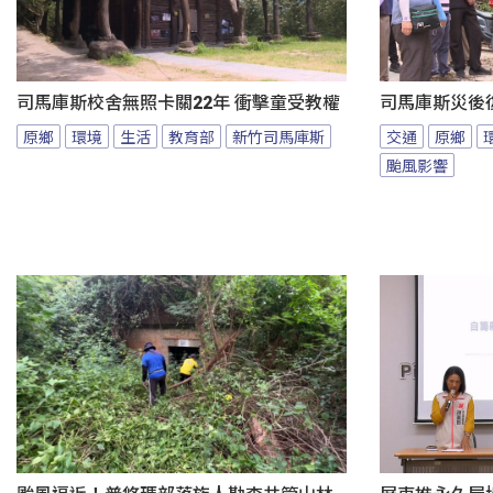
司馬庫斯校舍無照卡關22年 衝擊童受教權
司馬庫斯災後
原鄉
環境
生活
教育部
新竹司馬庫斯
交通
原鄉
颱風影響