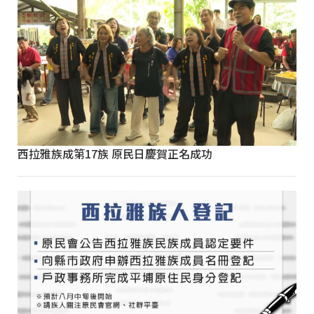
西拉雅族成第17族 原民日慶賀正名成功