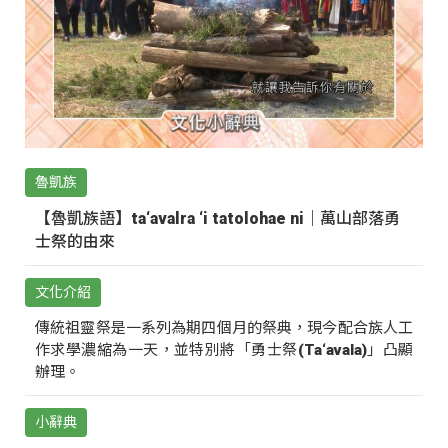
魯凱族
【魯凱族語】ta‘avalra ‘i tatolohae ni｜萬山部落勇
士祭的由來
文化介紹
傳統祖靈祭是一系列為期四個月的祭典，現今配合族人工
作求學濃縮為一天，並特別將「勇士祭(Ta‘avala)」凸顯
辦理。
小辭典