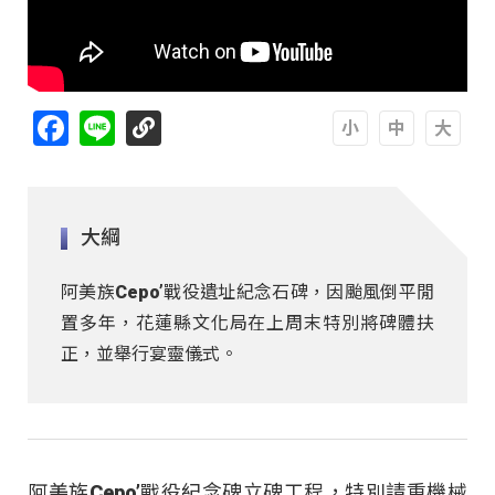
Facebook
Line
A
A
A
大綱
阿美族Cepo’戰役遺址紀念石碑，因颱風倒平閒
置多年，花蓮縣文化局在上周末特別將碑體扶
正，並舉行宴靈儀式。
阿美族Cepo’戰役紀念碑立碑工程，特別請重機械