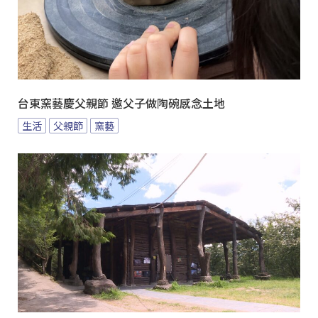
台東窯藝慶父親節 邀父子做陶碗感念土地
生活
父親節
窯藝