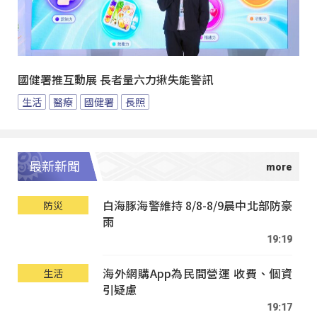
國健署推互動展 長者量六力揪失能警訊
生活
醫療
國健署
長照
最新新聞
白海豚海警維持 8/8-8/9晨中北部防豪
防災
雨
19:19
海外網購App為民間營運 收費、個資
生活
引疑慮
19:17