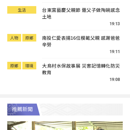
台東窯藝慶父親節 邀父子做陶碗感念
生活
土地
19:13
南投仁愛表揚16位模範父親 感謝爸爸
人物
原鄉
辛勞
19:11
大鳥村水保故事展 災害記憶轉化防災
原鄉
環境
教育
19:08
推薦新聞