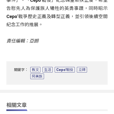
事件」。「Cepo’戰役」紀念碑重新扶正後，希望
告慰先人為保護族人犧牲的英勇事蹟，同時昭示
Cepo’戰爭歷史正義及轉型正義，並引領後續空間
紀念工作的推展。
責任編輯：亞朗
關鍵字：
教文
生活
Cepo'戰役
立碑
阿美族
相關文章