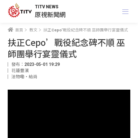
TITV NEWS
原視新聞網
首頁
教文
扶正Cepo’戰役紀念碑不順 巫師團舉行宴靈儀式
扶正Cepo’戰役紀念碑不順 巫
師團舉行宴靈儀式
發布：2023-05-01 19:29
花蓮豐濱
法物嘞‧給尚