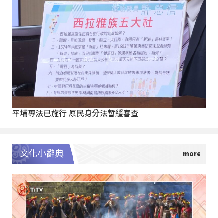
平埔專法已施行 原民身分法暫緩審查
文化小辭典