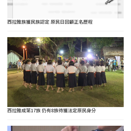
西拉雅族獲民族認定 原民日回顧正名歷程
西拉雅成第17族 仍有8族待獲法定原民身分