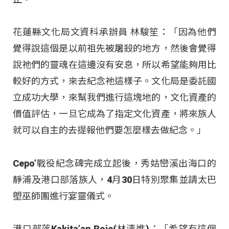
花蓮縣文化局文資科承辦員 林駿笙：「因為他們
覺得說這個是以前祖先被屠殺的地方，然後會覺得
說祂們的靈魂在這邊沒有安息，所以希望能夠用比
較好的方式，來去紀念祂這樣子。文化局是委託國
立成功大學，來幫我們進行這塊地的，文化資產的
價值評估，一旦它成為了指定文化資產，將來族人
就可以自主的去提報他們要怎麼樣去做紀念。」
Cepo’戰役紀念碑完成立起後，秀姑巒溪出海口的
靜浦及港口部落族人，4月30日特別聚集並請太巴
塱巫師團進行宴靈儀式。
港口部落Kakita’an Roic(林清進)：「希望有這個