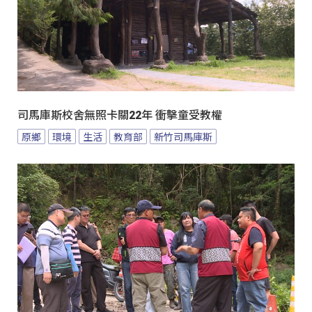
司馬庫斯校舍無照卡關22年 衝擊童受教權
原鄉
環境
生活
教育部
新竹司馬庫斯