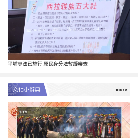
平埔專法已施行 原民身分法暫緩審查
文化小辭典