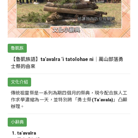
魯凱族
【魯凱族語】ta‘avalra ‘i tatolohae ni｜萬山部落勇
士祭的由來
文化介紹
傳統祖靈祭是一系列為期四個月的祭典，現今配合族人工
作求學濃縮為一天，並特別將「勇士祭(Ta‘avala)」凸顯
辦理。
小辭典
ta‘avalra