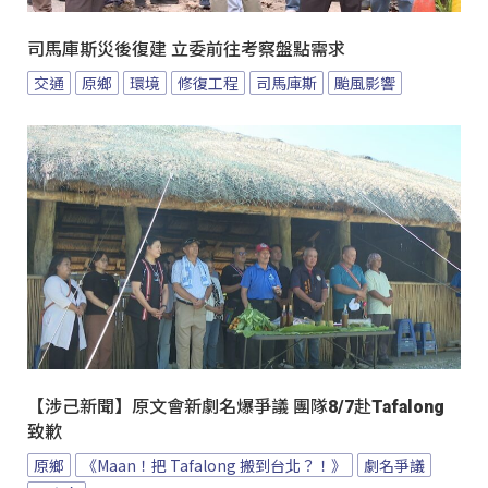
司馬庫斯災後復建 立委前往考察盤點需求
交通
原鄉
環境
修復工程
司馬庫斯
颱風影響
【涉己新聞】原文會新劇名爆爭議 團隊8/7赴Tafalong
致歉
原鄉
《Maan！把 Tafalong 搬到台北？！》
劇名爭議