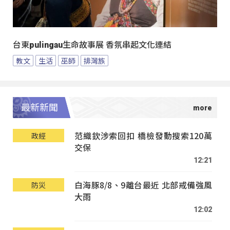
台東pulingau生命故事展 香氛串起文化連結
教文
生活
巫師
排灣族
最新新聞
范織欽涉索回扣 橋檢發動搜索120萬
政經
交保
12:21
白海豚8/8、9離台最近 北部戒備強風
防災
大雨
12:02