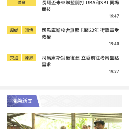
長耀盃未來聯盟開打 UBA和SBL同場
體育
競技
19:47
司馬庫斯校舍無照卡關22年 衝擊童受
原鄉
環境
教權
19:40
司馬庫斯災後復建 立委前往考察盤點
交通
原鄉
需求
19:37
推薦新聞