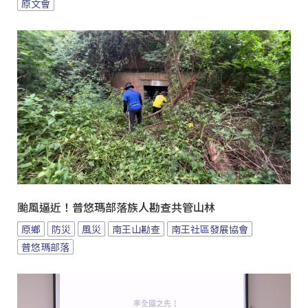
原文會
颱風逼近！普悠瑪部落族人勘查共管山林
原鄉
防災
風災
南王山勘查
南王社區發展協會
普悠瑪部落