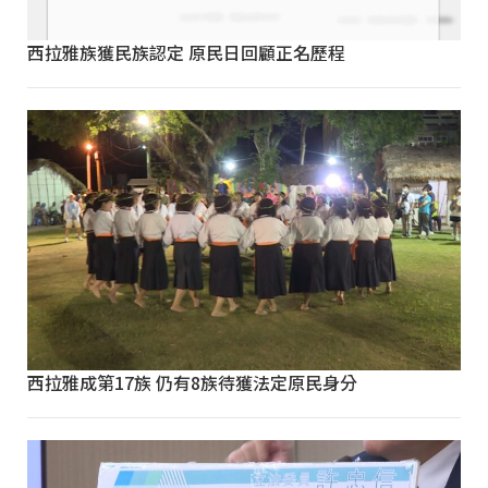
西拉雅族獲民族認定 原民日回顧正名歷程
西拉雅成第17族 仍有8族待獲法定原民身分