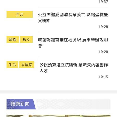
19:37
公益團邀愛國浦長輩義工 彩繪蛋糕慶
生活
父親節
19:28
族語認證首推在地測驗 屏東舉辦說明
原鄉
教文
會
19:20
公視預算遭立院腰斬 恐流失內容創作
生活
立法院
人才
19:15
推薦新聞