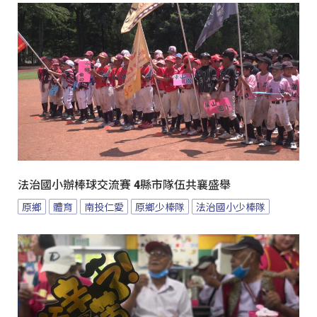
法治國小辦棒球交流賽 4縣市隊伍共襄盛舉
原鄉
體育
南投仁愛
原鄉少棒隊
法治國小少棒隊