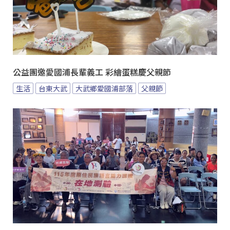
公益團邀愛國浦長輩義工 彩繪蛋糕慶父親節
生活
台東大武
大武鄉愛國浦部落
父親節