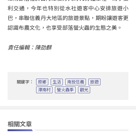
利交通，今年也特別從水社遊客中心安排旅遊小
巴，串聯信義丹大地區的旅遊景點，期盼讓遊客更
認識布農文化，也享受部落螢火蟲的生態之美。
責任編輯：陳劭麒
關鍵字：
原鄉
生活
南投信義
旅遊
潭南村
螢火蟲季
觀光
相關文章