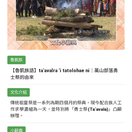
魯凱族
【魯凱族語】ta‘avalra ‘i tatolohae ni｜萬山部落勇
士祭的由來
文化介紹
傳統祖靈祭是一系列為期四個月的祭典，現今配合族人工
作求學濃縮為一天，並特別將「勇士祭(Ta‘avala)」凸顯
辦理。
小辭典