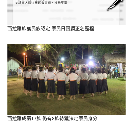
西拉雅族獲民族認定 原民日回顧正名歷程
西拉雅成第17族 仍有8族待獲法定原民身分