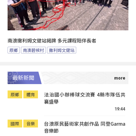
南澳撒利姆文健站揭牌 多元課程陪伴長者
原鄉
南澳碧候村
撒利姆文健站
最新新聞
法治國小辦棒球交流賽 4縣市隊伍共
原鄉
體育
襄盛舉
19:44
台澳原民藝術家共創作品 同登Garma
國際
音樂
音樂節