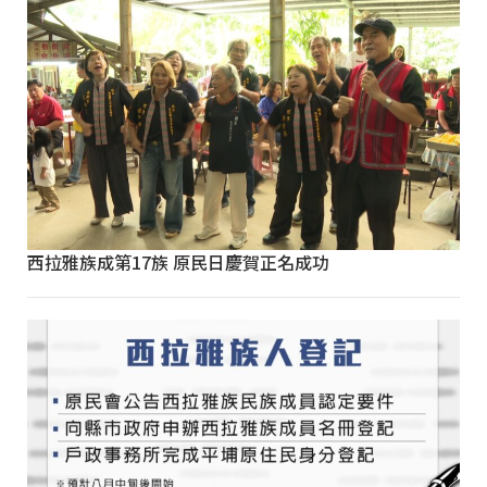
西拉雅族成第17族 原民日慶賀正名成功