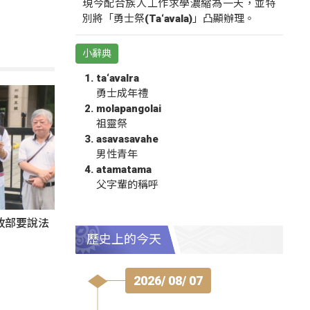
現今配合族人工作求學濃縮為一天，並特
別將「勇士祭(Ta‘avala)」凸顯辦理。
小辭典
ta‘avalra
勇士成年禮
molapangolai
祖靈祭
asavasavahe
男性青年
atamatama
父字輩的稱呼
政部要說法
歷史上的今天
2026/ 08/ 07