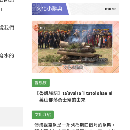
文化小辭典
。」
說我們
流水的
魯凱族
【魯凱族語】ta‘avalra ‘i tatolohae ni
｜萬山部落勇士祭的由來
文化介紹
傳統祖靈祭是一系列為期四個月的祭典，