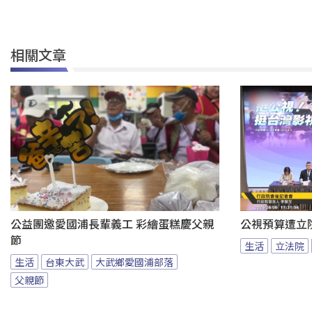
相關文章
公益團邀愛國浦長輩義工 彩繪蛋糕慶父親
公視預算遭立
節
生活
立法院
生活
台東大武
大武鄉愛國浦部落
父親節