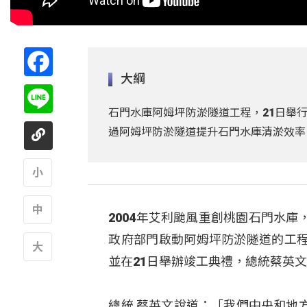
Facebook
大綱
Line
石門水庫阿姆坪防淤隧道工程，21日舉
過阿姆坪防淤隧道提升石門水庫清淤效率
A
2004年艾利颱風重創桃園石門水
A
政府部門啟動阿姆坪防淤隧道的工
並在21日舉辦竣工典禮，總統蔡英
A
總統 蔡英文說道：「我們中央和地