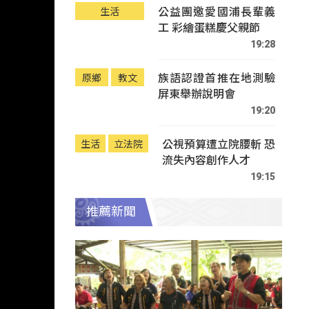
公益團邀愛國浦長輩義
生活
工 彩繪蛋糕慶父親節
19:28
族語認證首推在地測驗
原鄉
教文
屏東舉辦說明會
19:20
公視預算遭立院腰斬 恐
生活
立法院
流失內容創作人才
19:15
推薦新聞