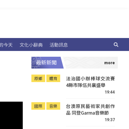
的今天
文化小辭典
活動訊息
最新新聞
法治國小辦棒球交流賽
原鄉
體育
4縣市隊伍共襄盛舉
19:44
台澳原民藝術家共創作
國際
音樂
品 同登Garma音樂節
19:37