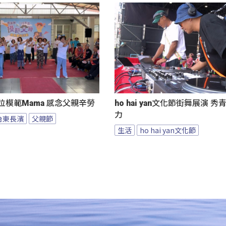
位模範Mama 感念父親辛勞
ho hai yan文化節街舞展演 
力
台東長濱
父親節
生活
ho hai yan文化節