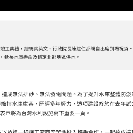
行竣工典禮，總統蔡英文、行政院長陳建仁都親自出席到場祝賀
，延長水庫壽命及穩定北部地區供水。
庫，造成無法排砂、無法發電問題。為了提升水庫整體防淤
程維持水庫庫容，歷經多年努力，這項建設終於在去年試
文表示將為台灣水利設施寫下重要一頁。
方以及第一線施工廠商辛苦地投入攜手合作，一起達成這