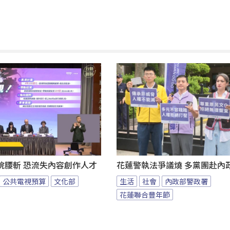
院腰斬 恐流失內容創作人才
花蓮警執法爭議燒 多黨團赴內
公共電視預算
文化部
生活
社會
內政部警政署
花蓮聯合豐年節