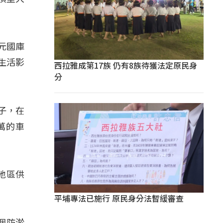
元國庫
生活影
西拉雅成第17族 仍有8族待獲法定原民身
分
子，在
萬的車
地區供
平埔專法已施行 原民身分法暫緩審查
個防淤