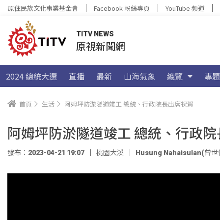
原住民族文化事業基金會
Facebook 粉絲專頁
YouTube 頻道
TITV NEWS
原視新聞網
2024 總統大選
直播
最新
山海氣象
總覽
專題
首頁
生活
阿姆坪防淤隧道竣工 總統、行政院長出席祝賀
阿姆坪防淤隧道竣工 總統、行政院
發布：2023-04-21 19:07
桃園大溪
Husung Nahaisulan(曾世