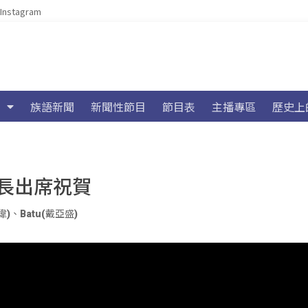
Instagram
族語新聞
新聞性節目
節目表
主播專區
歷史上
長出席祝賀
偉)
、
Batu(戴亞盛)