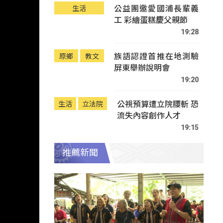
公益團邀愛國浦長輩義
生活
工 彩繪蛋糕慶父親節
19:28
族語認證首推在地測驗
原鄉
教文
屏東舉辦說明會
19:20
公視預算遭立院腰斬 恐
生活
立法院
流失內容創作人才
19:15
推薦新聞