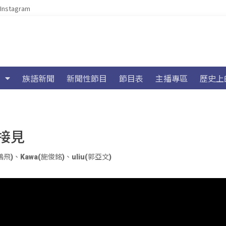
Instagram
族語新聞
新聞性節目
節目表
主播專區
歷史上
接見
鵬飛)
、
Kawa(施俊銘)
、
uliu(郭亞文)