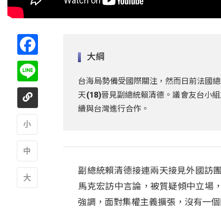
Facebook
大綱
Line
台海局勢備受國際關注，然而日前法國總
天(18)晉見副總統賴清德。議會友台
續與台灣進行合作。
A
副總統賴清德接連兩天接見外國訪團
A
馬克宏訪中言論，被質疑傾中立場
A
強調，面對集權主義擴張，沒有一個