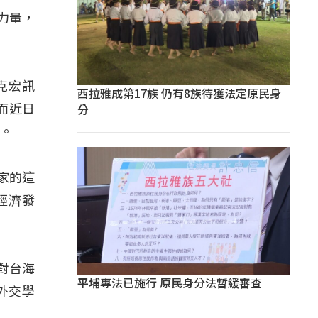
力量，
克宏訊
西拉雅成第17族 仍有8族待獲法定原民身
分
而近日
台。
店家的這
經濟發
對台海
平埔專法已施行 原民身分法暫緩審查
外交學