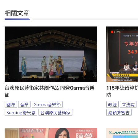
相關文章
台澳原民藝術家共創作品 同登Garma音樂
115年總預算
節
防
國際
音樂
Garma音樂節
政經
立法院
Suming舒米恩
台澳原民藝術家
總預算審查