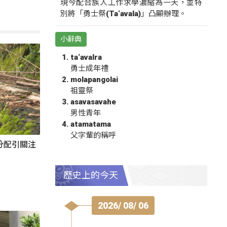
現今配合族人工作求學濃縮為一天，並特
別將「勇士祭(Ta‘avala)」凸顯辦理。
小辭典
ta‘avalra
勇士成年禮
molapangolai
祖靈祭
asavasavahe
男性青年
atamatama
父字輩的稱呼
分配引關注
歷史上的今天
2026/ 08/ 06