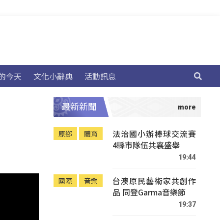
的今天
文化小辭典
活動訊息
最新新聞
法治國小辦棒球交流賽
原鄉
體育
4縣市隊伍共襄盛舉
19:44
台澳原民藝術家共創作
國際
音樂
品 同登Garma音樂節
19:37