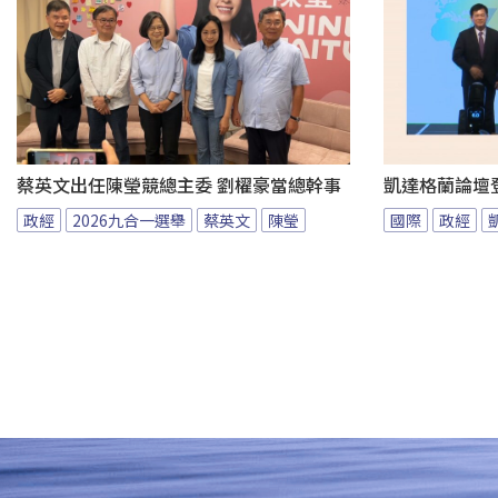
蔡英文出任陳瑩競總主委 劉櫂豪當總幹事
凱達格蘭論壇
政經
2026九合一選舉
蔡英文
陳瑩
國際
政經