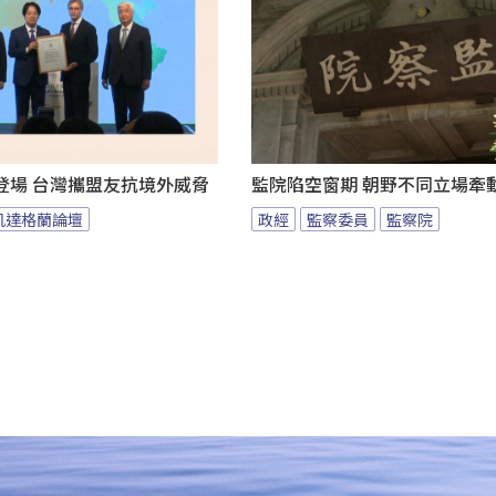
登場 台灣攜盟友抗境外威脅
監院陷空窗期 朝野不同立場牽
凱達格蘭論壇
政經
監察委員
監察院