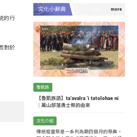
文化小辭典
統的行
而對於
魯凱族
【魯凱族語】ta‘avalra ‘i tatolohae ni
｜萬山部落勇士祭的由來
文化介紹
傳統祖靈祭是一系列為期四個月的祭典，