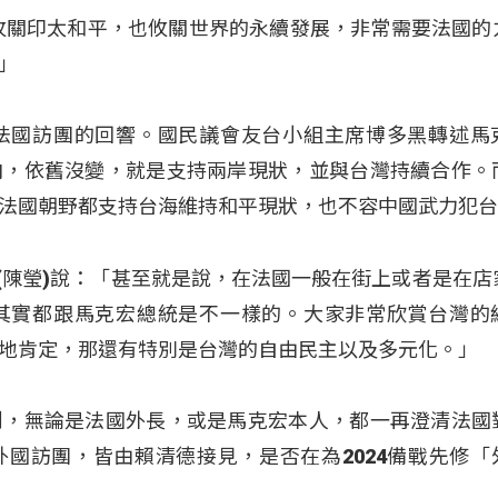
攸關印太和平，也攸關世界的永續發展，非常需要法國的
」
法國訪團的回響。國民議會友台小組主席博多黑轉述馬
向，依舊沒變，就是支持兩岸現狀，並與台灣持續合作。
法國朝野都支持台海維持和平現狀，也不容中國武力犯
alrep (陳瑩)說：「甚至就是說，在法國一般在街上或者是在
其實都跟馬克宏總統是不一樣的。大家非常欣賞台灣的
地肯定，那還有特別是台灣的自由民主以及多元化。」
到，無論是法國外長，或是馬克宏本人，都一再澄清法國
國訪團，皆由賴清德接見，是否在為2024備戰先修「