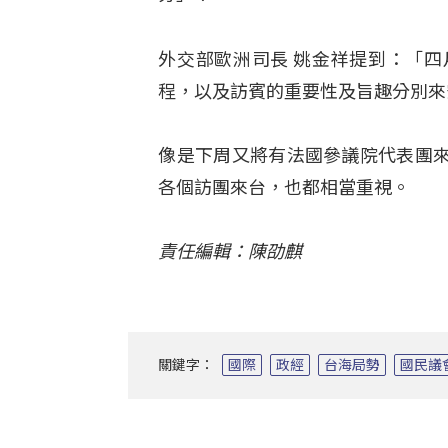
外交部歐洲司長 姚金祥提到：「
程，以及訪賓的重要性及旨趣分別來
像是下周又將有法國參議院代表團
各個訪團來台，也都相當重視。
責任編輯：陳劭麒
關鍵字：
國際
政經
台海局勢
國民議