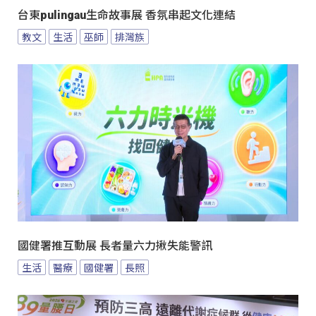
台東pulingau生命故事展 香氛串起文化連結
教文
生活
巫師
排灣族
國健署推互動展 長者量六力揪失能警訊
生活
醫療
國健署
長照