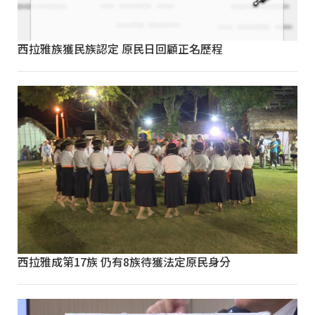
西拉雅族獲民族認定 原民日回顧正名歷程
西拉雅成第17族 仍有8族待獲法定原民身分