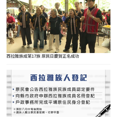
西拉雅族成第17族 原民日慶賀正名成功