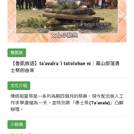
魯凱族
【魯凱族語】ta‘avalra ‘i tatolohae ni｜萬山部落勇
士祭的由來
文化介紹
傳統祖靈祭是一系列為期四個月的祭典，現今配合族人工
作求學濃縮為一天，並特別將「勇士祭(Ta‘avala)」凸顯
辦理。
小辭典