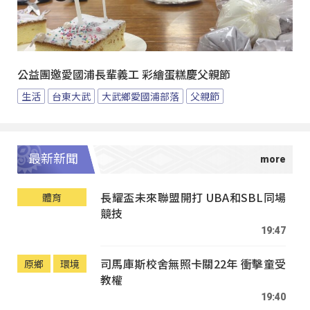
公益團邀愛國浦長輩義工 彩繪蛋糕慶父親節
生活
台東大武
大武鄉愛國浦部落
父親節
最新新聞
長耀盃未來聯盟開打 UBA和SBL同場
體育
競技
19:47
司馬庫斯校舍無照卡關22年 衝擊童受
原鄉
環境
教權
19:40