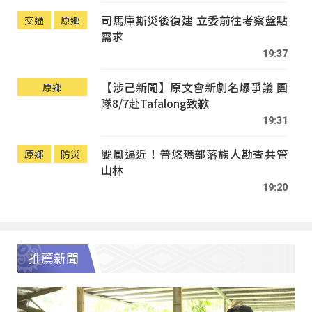
司馬庫斯災後復建 立委前往考察盤點
交通
原鄉
需求
19:37
【涉己新聞】原文會新劇名爆爭議 團
原鄉
隊8/7赴Tafalong致歉
19:31
颱風逼近！普悠瑪部落族人勘查共管
原鄉
防災
山林
19:20
推薦新聞