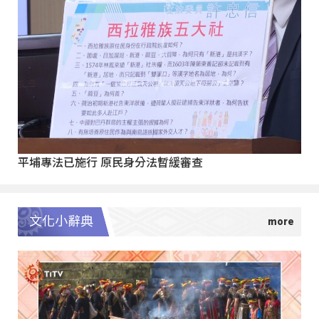
平埔專法已施行 原民身分法暫緩審查
文化小辭典