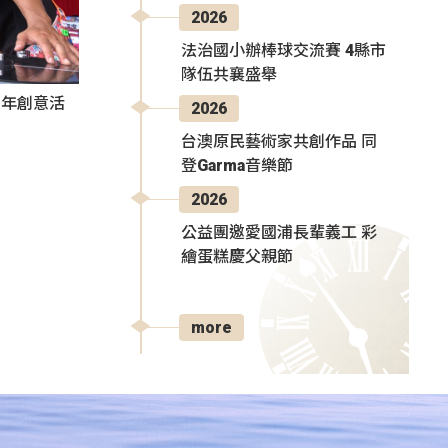
2026
法治國小辦棒球交流賽 4縣市
隊伍共襄盛舉
秀青年創意活
2026
台澳原民藝術家共創作品 同
登Garma音樂節
2026
公益團邀愛國浦長輩義工 彩
繪蛋糕慶父親節
more