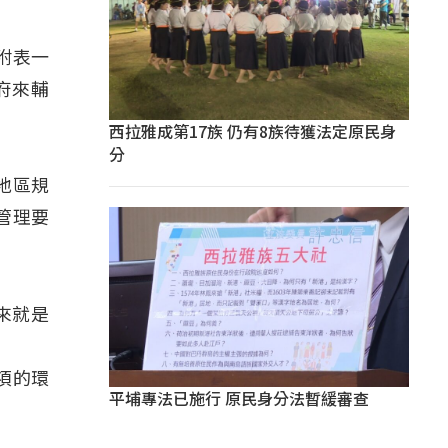
附表一
府來輔
西拉雅成第17族 仍有8族待獲法定原民身
分
地區規
管理要
本來就是
項的環
平埔專法已施行 原民身分法暫緩審查