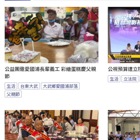
公益團邀愛國浦長輩義工 彩繪蛋糕慶父親
公視預算遭立
節
生活
立法院
生活
台東大武
大武鄉愛國浦部落
父親節