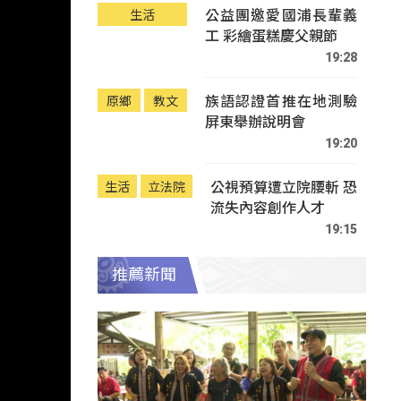
公益團邀愛國浦長輩義
生活
工 彩繪蛋糕慶父親節
19:28
族語認證首推在地測驗
原鄉
教文
屏東舉辦說明會
19:20
公視預算遭立院腰斬 恐
生活
立法院
流失內容創作人才
19:15
推薦新聞