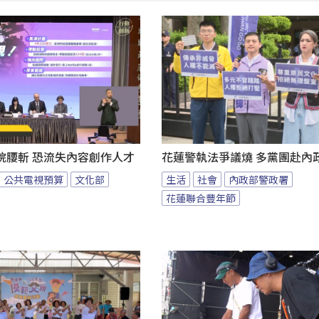
院腰斬 恐流失內容創作人才
花蓮警執法爭議燒 多黨團赴內
公共電視預算
文化部
生活
社會
內政部警政署
花蓮聯合豐年節