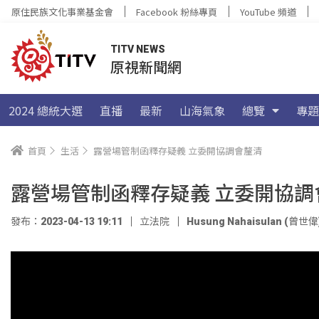
原住民族文化事業基金會
Facebook 粉絲專頁
YouTube 頻道
TITV NEWS
原視新聞網
2024 總統大選
直播
最新
山海氣象
總覽
專題
首頁
生活
露營場管制函釋存疑義 立委開協調會釐清
露營場管制函釋存疑義 立委開協調
發布：2023-04-13 19:11
立法院
Husung Nahaisulan (曾世偉