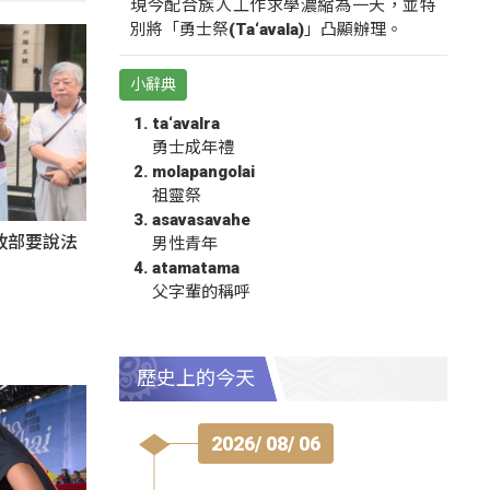
現今配合族人工作求學濃縮為一天，並特
別將「勇士祭(Ta‘avala)」凸顯辦理。
小辭典
ta‘avalra
勇士成年禮
molapangolai
祖靈祭
asavasavahe
政部要說法
男性青年
atamatama
父字輩的稱呼
歷史上的今天
2026/ 08/ 06