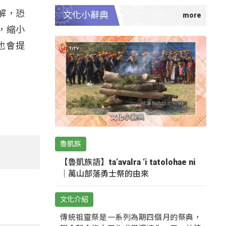
解，恐
文化小辭典
，縮小
也會提
魯凱族
【魯凱族語】ta‘avalra ‘i tatolohae ni
｜萬山部落勇士祭的由來
文化介紹
傳統祖靈祭是一系列為期四個月的祭典，