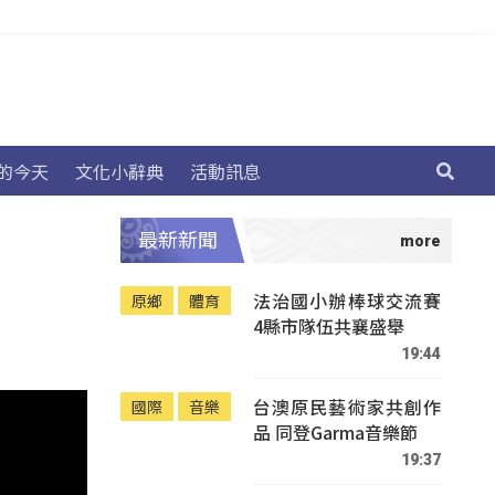
的今天
文化小辭典
活動訊息
最新新聞
法治國小辦棒球交流賽
原鄉
體育
4縣市隊伍共襄盛舉
19:44
台澳原民藝術家共創作
國際
音樂
品 同登Garma音樂節
19:37