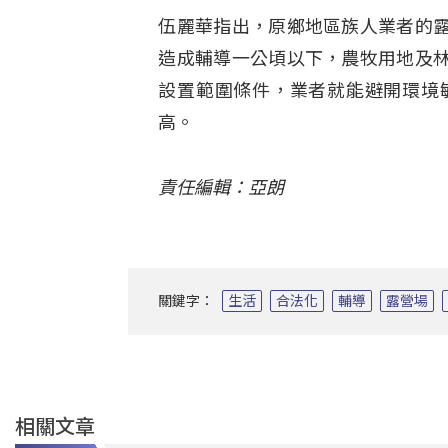
伍麗華指出，原鄉地區族人業者的
造成輔導一公頃以下，農牧用地及
設置範圍條件，業者就能避開環境
高。
責任編輯：亞朗
關鍵字：
生活
合法化
輔導
露營場
相關文章