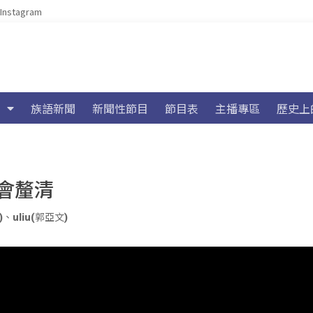
Instagram
族語新聞
新聞性節目
節目表
主播專區
歷史上
會釐清
)
、
uliu(郭亞文)