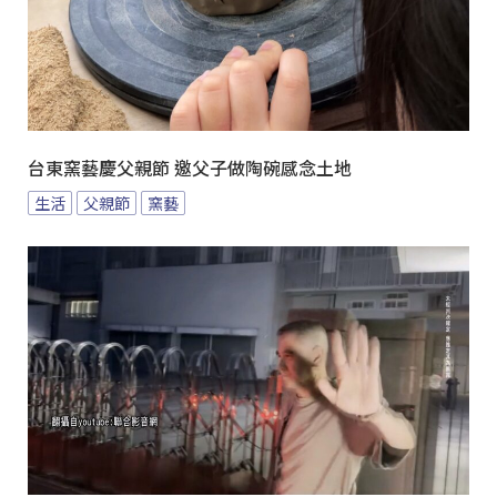
台東窯藝慶父親節 邀父子做陶碗感念土地
生活
父親節
窯藝