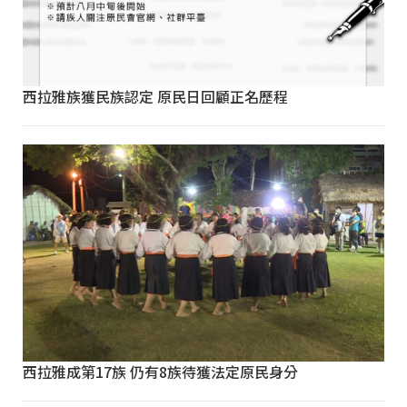
西拉雅族獲民族認定 原民日回顧正名歷程
西拉雅成第17族 仍有8族待獲法定原民身分