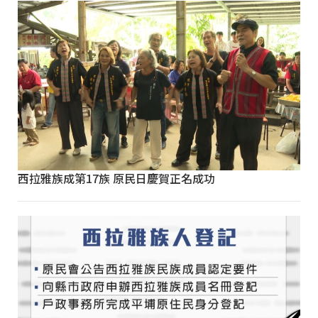
西拉雅族成第17族 原民日慶賀正名成功