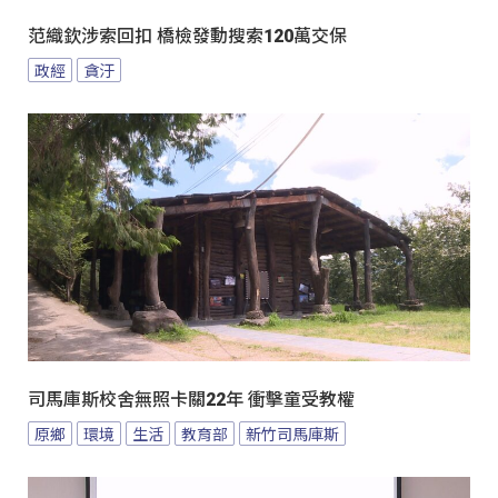
范織欽涉索回扣 橋檢發動搜索120萬交保
政經
貪汙
司馬庫斯校舍無照卡關22年 衝擊童受教權
原鄉
環境
生活
教育部
新竹司馬庫斯