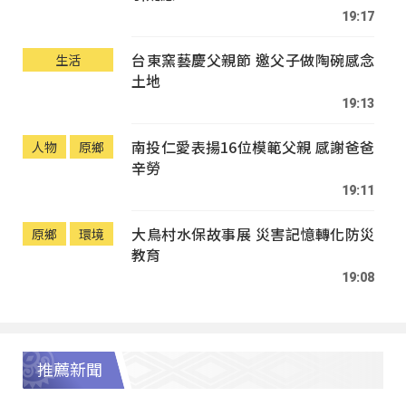
19:17
台東窯藝慶父親節 邀父子做陶碗感念
生活
土地
19:13
南投仁愛表揚16位模範父親 感謝爸爸
人物
原鄉
辛勞
19:11
大鳥村水保故事展 災害記憶轉化防災
原鄉
環境
教育
19:08
推薦新聞