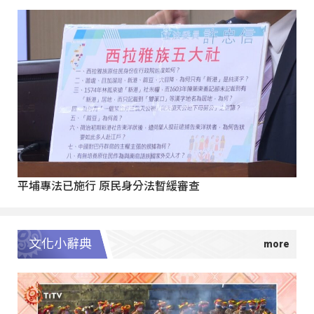
平埔專法已施行 原民身分法暫緩審查
文化小辭典