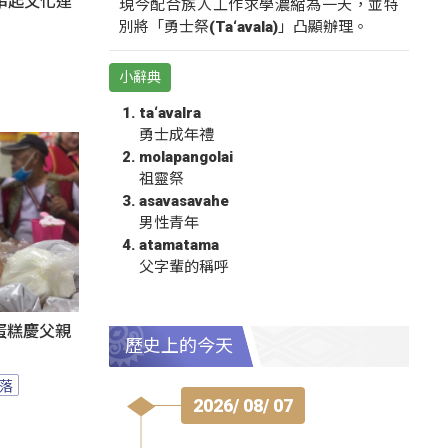
氛串起文化連
現今配合族人工作求學濃縮為一天，並特
別將「勇士祭(Ta‘avala)」凸顯辦理。
小辭典
ta‘avalra
勇士成年禮
molapangolai
祖靈祭
asavasavahe
男性青年
atamatama
父字輩的稱呼
蛋糕慶父親
歷史上的今天
落
2026/ 08/ 07