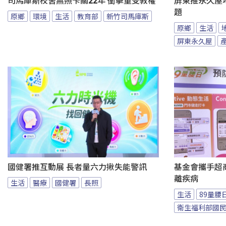
司馬庫斯校舍無照卡關22年 衝擊童受教權
屏東推永久屋
題
原鄉
環境
生活
教育部
新竹司馬庫斯
原鄉
生活
屏東永久屋
國健署推互動展 長者量六力揪失能警訊
基金會攜手超商
離疾病
生活
醫療
國健署
長照
生活
89量腰
衛生福利部國