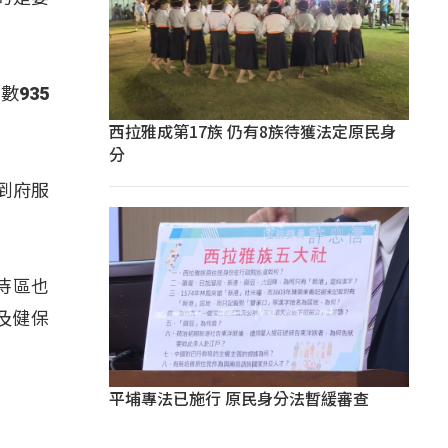
935
西拉雅成第17族 仍有8族待獲法定原民身
分
到府服
待區也
及健保
平埔專法已施行 原民身分法暫緩審查