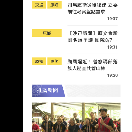
司馬庫斯災後復建 立委
交通
原鄉
前往考察盤點需求
19:37
【涉己新聞】原文會新
原鄉
劇名爆爭議 團隊8/7赴
Tafalong致歉
19:31
颱風逼近！普悠瑪部落
原鄉
防災
族人勘查共管山林
19:20
推薦新聞