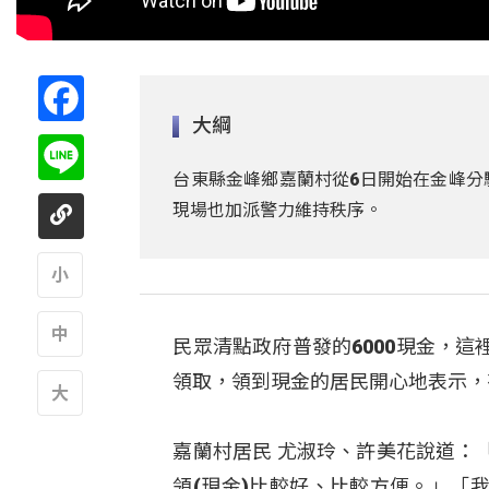
Facebook
大綱
Line
台東縣金峰鄉嘉蘭村從6日開始在金峰分
現場也加派警力維持秩序。
A
民眾清點政府普發的6000現金，
A
領取，領到現金的居民開心地表示，
A
嘉蘭村居民 尤淑玲、許美花說道：
領(現金)比較好、比較方便。」「