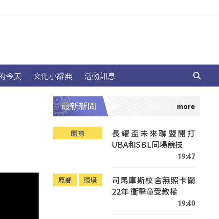
的今天
文化小辭典
活動訊息
最新新聞
長耀盃未來聯盟開打
體育
UBA和SBL同場競技
19:47
司馬庫斯校舍無照卡關
原鄉
環境
22年 衝擊童受教權
19:40