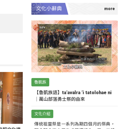
文化小辭典
魯凱族
【魯凱族語】ta‘avalra ‘i tatolohae ni
｜萬山部落勇士祭的由來
文化介紹
傳統祖靈祭是一系列為期四個月的祭典，