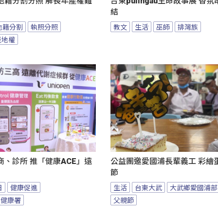
地籍分割分照 解長年產權難
台東pulingau生命故事展 香
結
地籍分割
執照分照
教文
生活
巫師
排灣族
產地權
、診所 推「健康ACE」遠
公益團邀愛國浦長輩義工 彩繪
節
日
健康促進
生活
台東大武
大武鄉愛國浦部
民健康署
父親節