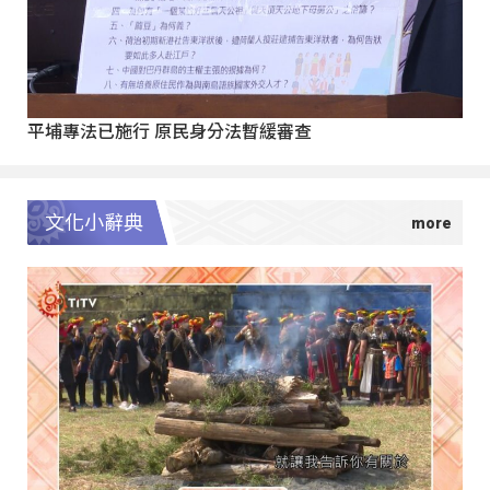
平埔專法已施行 原民身分法暫緩審查
文化小辭典