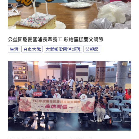
公益團邀愛國浦長輩義工 彩繪蛋糕慶父親節
生活
台東大武
大武鄉愛國浦部落
父親節