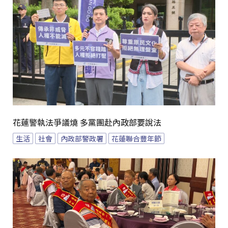
花蓮警執法爭議燒 多黨團赴內政部要說法
生活
社會
內政部警政署
花蓮聯合豐年節