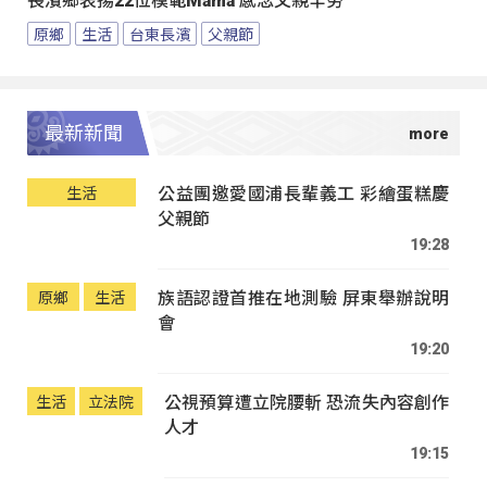
長濱鄉表揚22位模範Mama 感念父親辛勞
原鄉
生活
台東長濱
父親節
最新新聞
公益團邀愛國浦長輩義工 彩繪蛋糕慶
生活
父親節
19:28
族語認證首推在地測驗 屏東舉辦說明
原鄉
生活
會
19:20
公視預算遭立院腰斬 恐流失內容創作
生活
立法院
人才
19:15