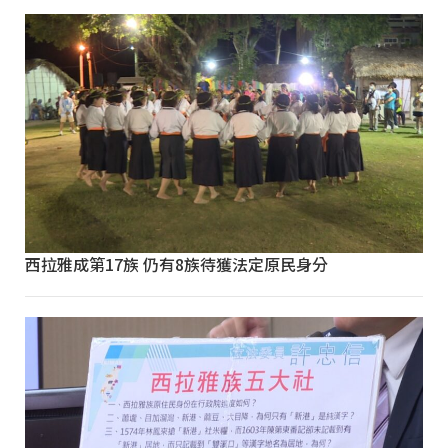
西拉雅成第17族 仍有8族待獲法定原民身分