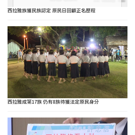
西拉雅族獲民族認定 原民日回顧正名歷程
西拉雅成第17族 仍有8族待獲法定原民身分