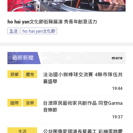
ho hai yan文化節街舞展演 秀青年創意活力
生活
ho hai yan文化節
最新新聞
法治國小辦棒球交流賽 4縣市隊伍共
原鄉
體育
襄盛舉
19:44
台澳原民藝術家共創作品 同登Garma
國際
音樂
音樂節
19:37
公益團邀愛國浦長輩義工 彩繪蛋糕慶
生活