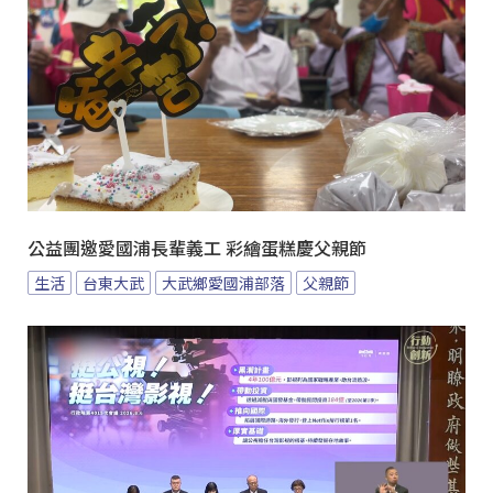
公益團邀愛國浦長輩義工 彩繪蛋糕慶父親節
生活
台東大武
大武鄉愛國浦部落
父親節