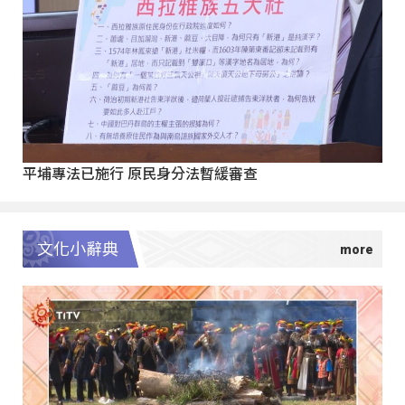
平埔專法已施行 原民身分法暫緩審查
文化小辭典