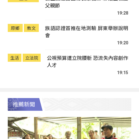
父親節
19:28
族語認證首推在地測驗 屏東舉辦說明
原鄉
教文
會
19:20
公視預算遭立院腰斬 恐流失內容創作
生活
立法院
人才
19:15
推薦新聞