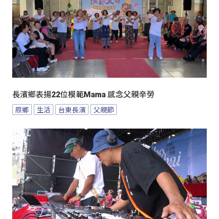
長濱鄉表揚22位模範Mama 感念父親辛勞
原鄉
生活
台東長濱
父親節