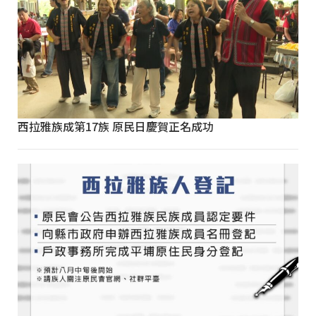
西拉雅族成第17族 原民日慶賀正名成功