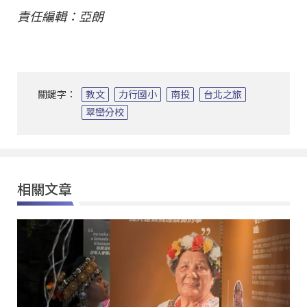
責任編輯：亞朗
關鍵字：
教文
力行國小
南投
台北之旅
翠巒分校
相關文章