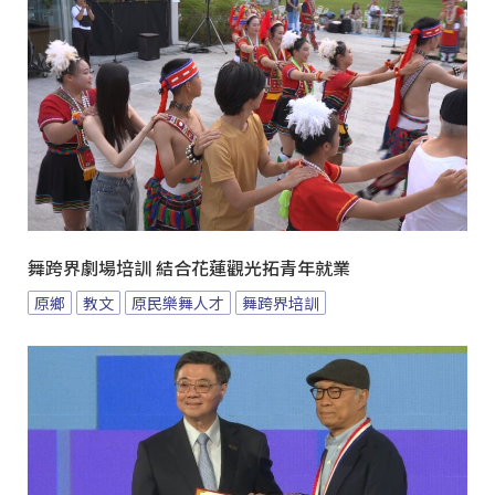
舞跨界劇場培訓 結合花蓮觀光拓青年就業
原鄉
教文
原民樂舞人才
舞跨界培訓