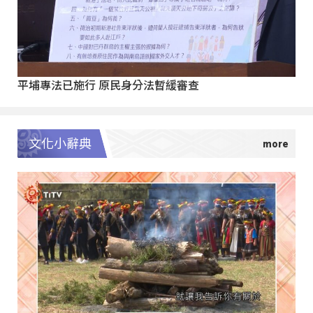
平埔專法已施行 原民身分法暫緩審查
文化小辭典