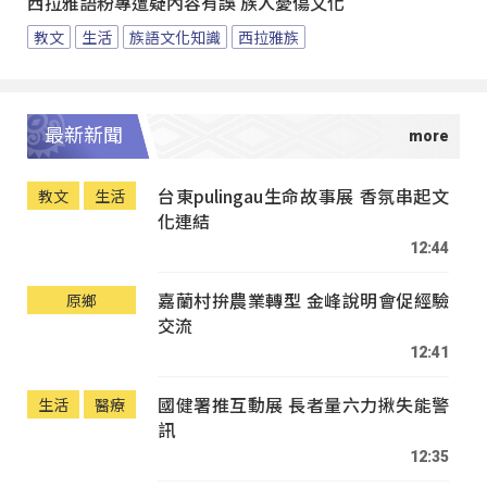
西拉雅語粉專遭疑內容有誤 族人憂傷文化
教文
生活
族語文化知識
西拉雅族
最新新聞
台東pulingau生命故事展 香氛串起文
教文
生活
化連結
12:44
嘉蘭村拚農業轉型 金峰說明會促經驗
原鄉
交流
12:41
國健署推互動展 長者量六力揪失能警
生活
醫療
訊
12:35