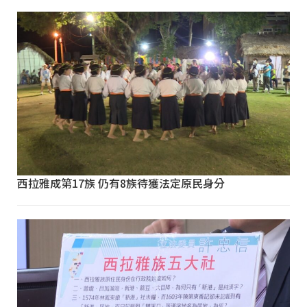
西拉雅成第17族 仍有8族待獲法定原民身分