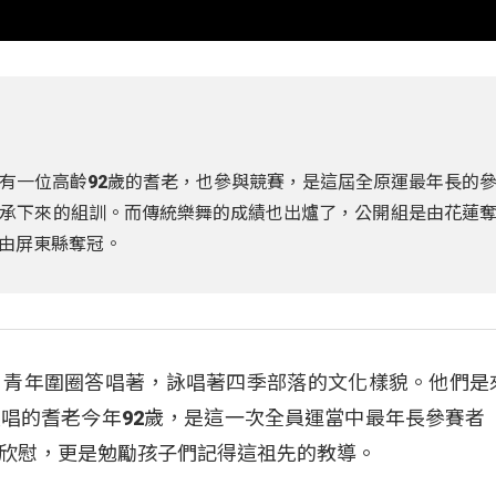
有一位高齡92歲的耆老，也參與競賽，是這屆全原運最年長的
承下來的組訓。而傳統樂舞的成績也出爐了，公開組是由花蓮
由屏東縣奪冠。
，青年圍圈答唱著，詠唱著四季部落的文化樣貌。他們是
唱的耆老今年92歲，是這一次全員運當中最年長參賽者 
欣慰，更是勉勵孩子們記得這祖先的教導。