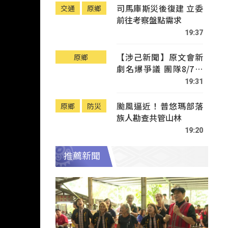
司馬庫斯災後復建 立委
交通
原鄉
前往考察盤點需求
19:37
【涉己新聞】原文會新
原鄉
劇名爆爭議 團隊8/7赴
Tafalong致歉
19:31
颱風逼近！普悠瑪部落
原鄉
防災
族人勘查共管山林
19:20
推薦新聞