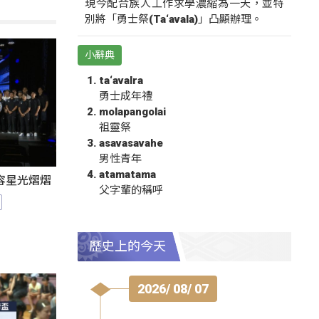
現今配合族人工作求學濃縮為一天，並特
別將「勇士祭(Ta‘avala)」凸顯辦理。
小辭典
ta‘avalra
勇士成年禮
molapangolai
祖靈祭
asavasavahe
男性青年
atamatama
陣容星光熠熠
父字輩的稱呼
歷史上的今天
2026/ 08/ 07