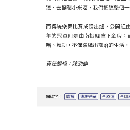
獵、去釀製小米酒，我們把這整個一
而傳統樂舞比賽成績出爐，公開組
年的冠軍則是由南投縣拿下金牌；
唱、舞動，不僅演繹出部落的生活，
責任編輯：陳劭麒
關鍵字：
體育
傳統樂舞
全原運
全國