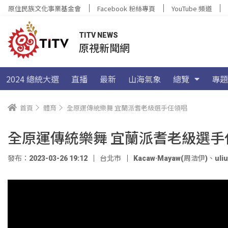
原住民族文化事業基金會
Facebook 粉絲專頁
YouTube 頻道
TITV NEWS
原視新聞網
2024 總統大選
直播
最新
山海氣象
總覽
專題
首頁
體育
全原運傳統樂舞 宜蘭派耆老級選手任領唱
全原運傳統樂舞 宜蘭派耆老級選手
發布：2023-03-26 19:12
台北市
Kacaw·Mayaw(周浩伊)
、
ul