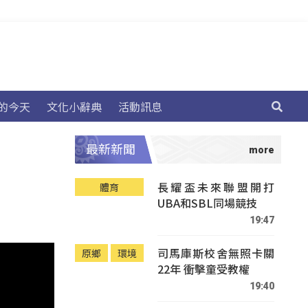
的今天
文化小辭典
活動訊息
最新新聞
長耀盃未來聯盟開打
體育
UBA和SBL同場競技
19:47
司馬庫斯校舍無照卡關
原鄉
環境
22年 衝擊童受教權
19:40