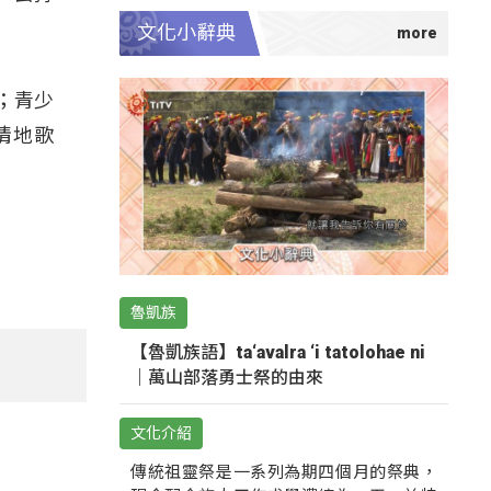
文化小辭典
；青少
情地歌
魯凱族
【魯凱族語】ta‘avalra ‘i tatolohae ni
｜萬山部落勇士祭的由來
文化介紹
傳統祖靈祭是一系列為期四個月的祭典，