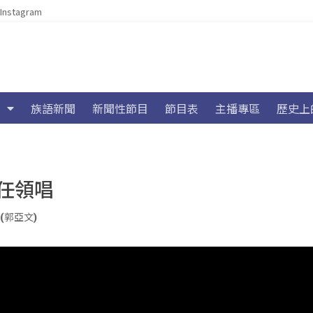
Instagram
族語新聞
新聞性節目
節目表
主播專區
歷史上
任領唱
iu(郭亞文)