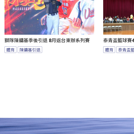
獅隊陳鏞基季後引退 8月返台東辦系列賽
泰青盃籃球賽4
體育
陳鏞基引退
體育
泰青盃