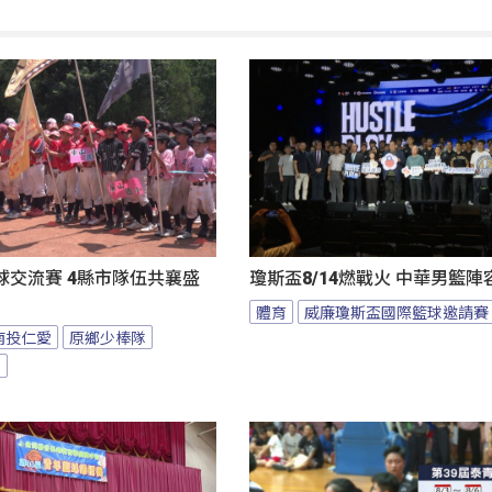
球交流賽 4縣市隊伍共襄盛
瓊斯盃8/14燃戰火 中華男籃
體育
威廉瓊斯盃國際籃球邀請賽
南投仁愛
原鄉少棒隊
隊