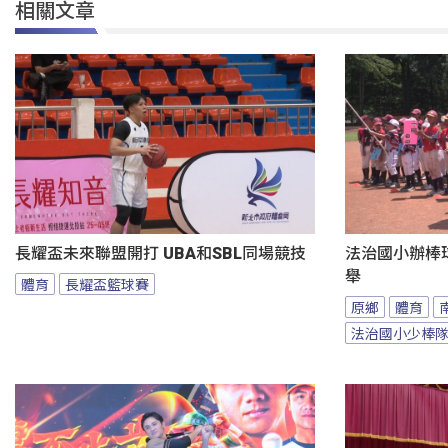
相關文章
長耀盃未來聯盟開打 UBA和SBL同場競技
法治國小辦棒
舉
體育
長耀盃籃球賽
原鄉
體育
法治國小少棒