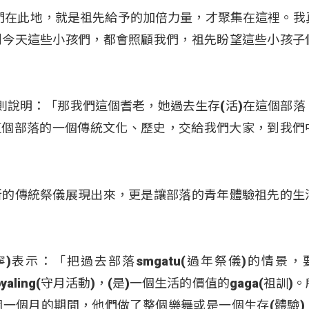
今天我們在此地，就是祖先給予的加倍力量，才聚集在這裡。
到今天這些小孩們，都會照顧我們，祖先盼望這些小孩子
(陳季寧)則說明：「那我們這個耆老，她過去生存(活)在這個部
u這個部落的一個傳統文化、歷史，交給我們大家，到我們
新的傳統祭儀展現出來，更是讓部落的青年體驗祖先的生
(陳季寧)表示：「把過去部落smgatu(過年祭儀)的情景
 byaling(守月活動)，(是)一個生活的價值的gaga(祖訓)
一個月的期間，他們做了整個樂舞或是一個生存(體驗)