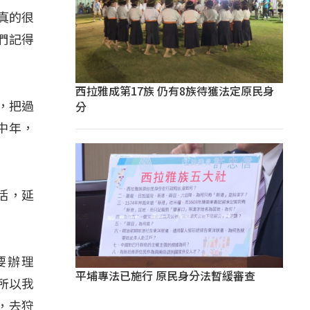
我真的很
們記得
西拉雅成第17族 仍有8族待獲法定原民身
分
落，把過
中年，
活，延
，要辦理
平埔專法已施行 原民身分法暫緩審查
。所以我
，去狩