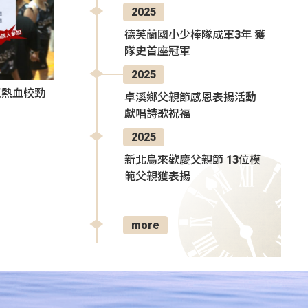
2025
德芙蘭國小少棒隊成軍3年 獲
隊史首座冠軍
2025
伍熱血較勁
卓溪鄉父親節感恩表揚活動
獻唱詩歌祝福
2025
新北烏來歡慶父親節 13位模
範父親獲表揚
more