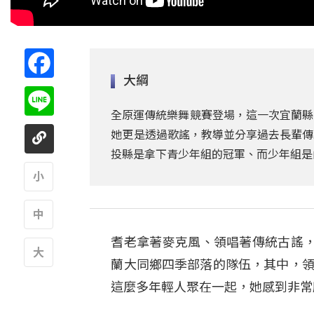
Facebook
大綱
Line
全原運傳統樂舞競賽登場，這一次宜蘭縣
她更是透過歌謠，教導並分享過去長輩傳
投縣是拿下青少年組的冠軍、而少年組是
A
耆老拿著麥克風、領唱著傳統古謠
A
蘭大同鄉四季部落的隊伍，其中，領
A
這麼多年輕人聚在一起，她感到非常