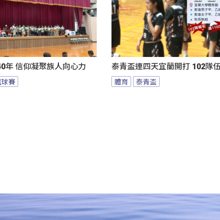
0年 信仰凝聚族人向心力
泰青盃連四天宜蘭開打 102隊
籃球賽
體育
泰青盃