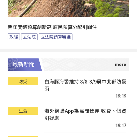
明年度總預算創新高 原民預算分配引關注
政經
立法院
立法院預算審議
最新新聞
白海豚海警維持 8/8-8/9晨中北部防豪
防災
雨
19:19
海外網購App為民間營運 收費、個資
生活
引疑慮
19:17