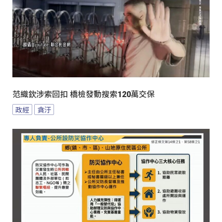
范織欽涉索回扣 橋檢發動搜索120萬交保
政經
貪汙