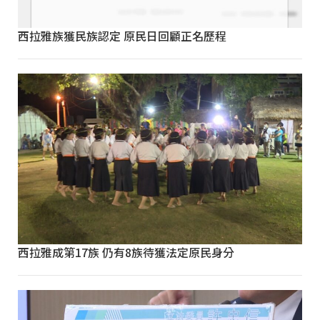
西拉雅族獲民族認定 原民日回顧正名歷程
西拉雅成第17族 仍有8族待獲法定原民身分