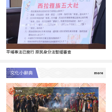
平埔專法已施行 原民身分法暫緩審查
文化小辭典