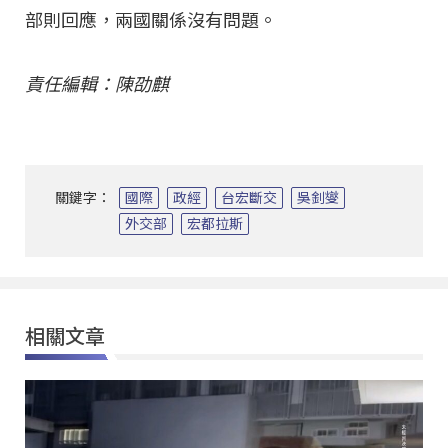
部則回應，兩國關係沒有問題。
責任編輯：陳劭麒
關鍵字：
國際
政經
台宏斷交
吳釗燮
外交部
宏都拉斯
相關文章