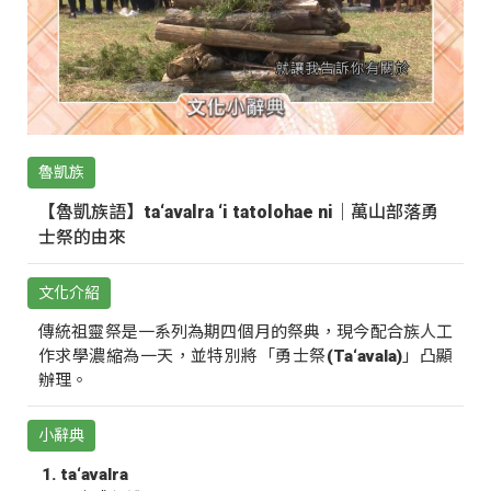
魯凱族
【魯凱族語】ta‘avalra ‘i tatolohae ni｜萬山部落勇
士祭的由來
文化介紹
傳統祖靈祭是一系列為期四個月的祭典，現今配合族人工
作求學濃縮為一天，並特別將「勇士祭(Ta‘avala)」凸顯
辦理。
小辭典
ta‘avalra