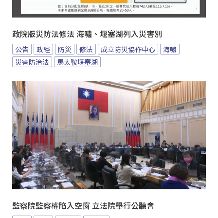
政院版災防法修法 海嘯、堰塞湖列入災害別
公告
政經
防災
修法
成立防災協作中心
海嘯
災害防治法
馬太鞍堰塞湖
監察院監察權陷入空窗 立法院舉行公聽會