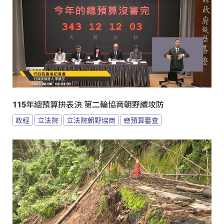
115年總預算拚表決 第二輪協商朝野續攻防
政經
立法院
立法院朝野協商
總預算審查