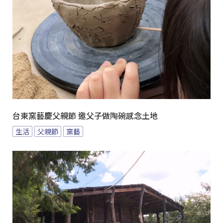
台東窯藝慶父親節 邀父子做陶碗感念土地
生活
父親節
窯藝