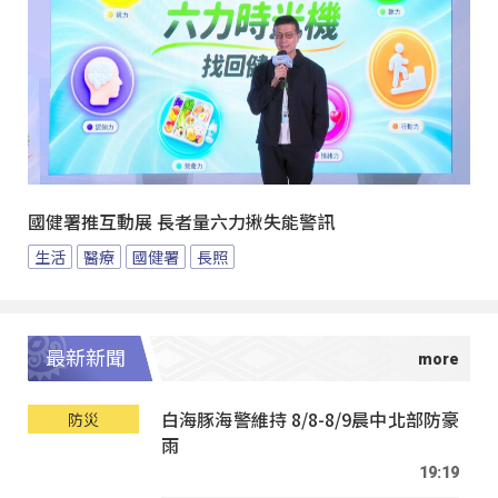
國健署推互動展 長者量六力揪失能警訊
生活
醫療
國健署
長照
最新新聞
白海豚海警維持 8/8-8/9晨中北部防豪
防災
雨
19:19