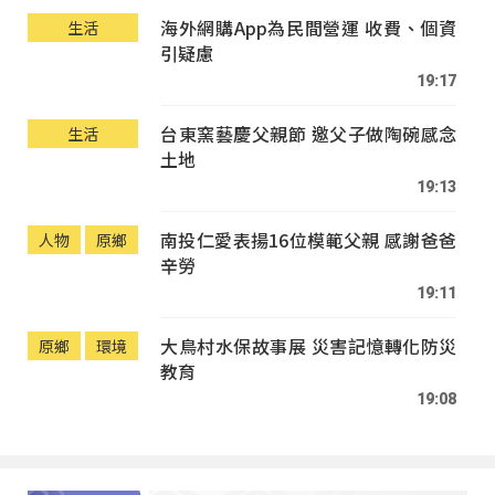
海外網購App為民間營運 收費、個資
生活
引疑慮
19:17
台東窯藝慶父親節 邀父子做陶碗感念
生活
土地
19:13
南投仁愛表揚16位模範父親 感謝爸爸
人物
原鄉
辛勞
19:11
大鳥村水保故事展 災害記憶轉化防災
原鄉
環境
教育
19:08