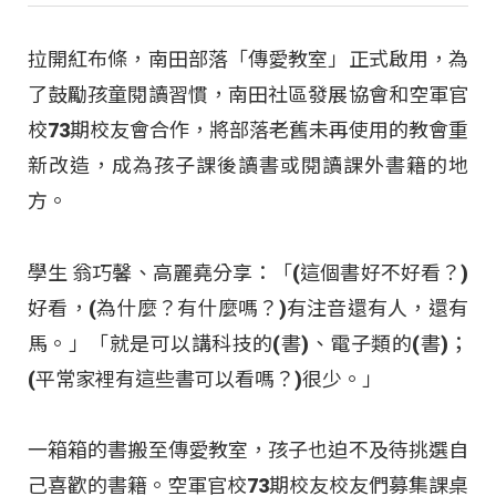
拉開紅布條，南田部落「傳愛教室」正式啟用，為
了鼓勵孩童閱讀習慣，南田社區發展協會和空軍官
校73期校友會合作，將部落老舊未再使用的教會重
新改造，成為孩子課後讀書或閱讀課外書籍的地
方。
學生 翁巧馨、高麗堯分享：「(這個書好不好看？)
好看，(為什麼？有什麼嗎？)有注音還有人，還有
馬。」「就是可以講科技的(書)、電子類的(書)；
(平常家裡有這些書可以看嗎？)很少。」
一箱箱的書搬至傳愛教室，孩子也迫不及待挑選自
己喜歡的書籍。空軍官校73期校友校友們募集課桌