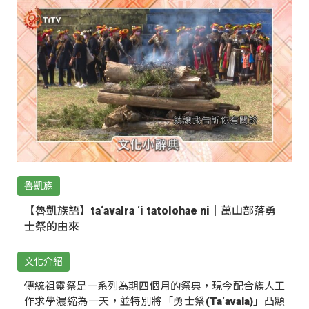
魯凱族
【魯凱族語】ta‘avalra ‘i tatolohae ni｜萬山部落勇
士祭的由來
文化介紹
傳統祖靈祭是一系列為期四個月的祭典，現今配合族人工
作求學濃縮為一天，並特別將「勇士祭(Ta‘avala)」凸顯