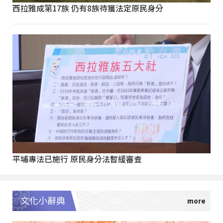
西拉雅成第17族 仍有8族待獲法定原民身分
平埔專法已施行 原民身分法暫緩審查
文化小辭典