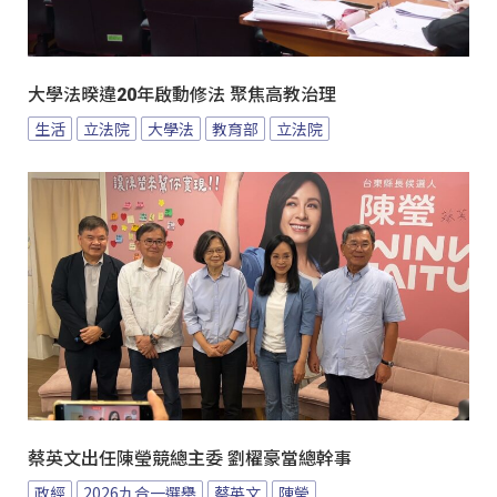
大學法暌違20年啟動修法 聚焦高教治理
生活
立法院
大學法
教育部
立法院
蔡英文出任陳瑩競總主委 劉櫂豪當總幹事
政經
2026九合一選舉
蔡英文
陳瑩