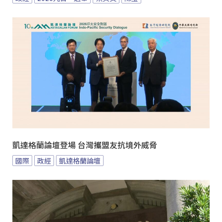
凱達格蘭論壇登場 台灣攜盟友抗境外威脅
國際
政經
凱達格蘭論壇