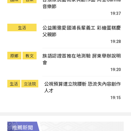
音樂節
19:37
公益團邀愛國浦長輩義工 彩繪蛋糕慶
生活
父親節
19:28
族語認證首推在地測驗 屏東舉辦說明
原鄉
教文
會
19:20
公視預算遭立院腰斬 恐流失內容創作
生活
立法院
人才
19:15
推薦新聞