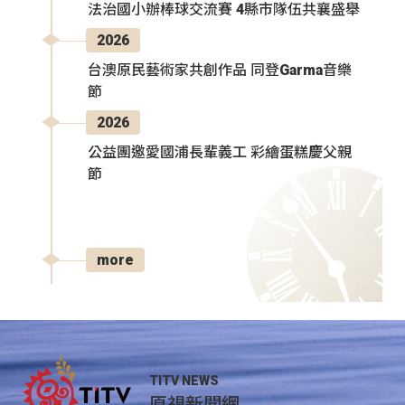
法治國小辦棒球交流賽 4縣市隊伍共襄盛舉
2026
台澳原民藝術家共創作品 同登Garma音樂
節
2026
公益團邀愛國浦長輩義工 彩繪蛋糕慶父親
節
more
TITV NEWS
原視新聞網