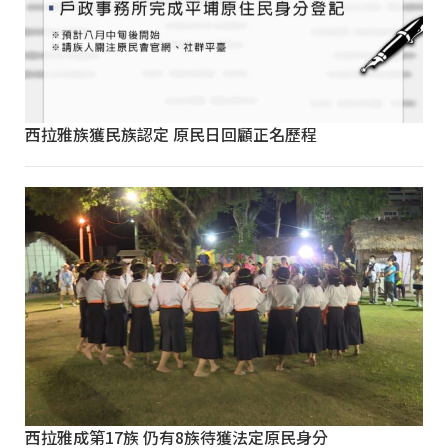
西拉雅族獲民族認定 原民日回顧正名歷程
西拉雅成第17族 仍有8族待獲法定原民身分