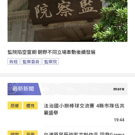
監院陷空窗期 朝野不同立場牽動後續發展
政經
監察委員
監察院
最新新聞
法治國小辦棒球交流賽 4縣市隊伍共
原鄉
體育
襄盛舉
19:44
台澳原民藝術家共創作品 同登Garma
國際
音樂