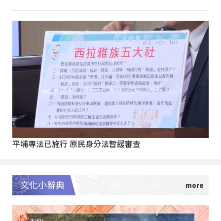
平埔專法已施行 原民身分法暫緩審查
文化小辭典