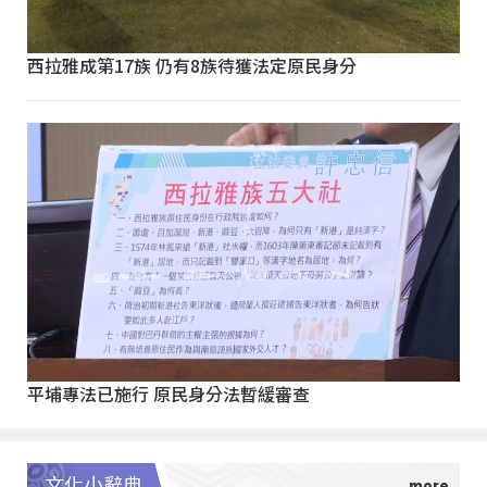
西拉雅成第17族 仍有8族待獲法定原民身分
平埔專法已施行 原民身分法暫緩審查
文化小辭典