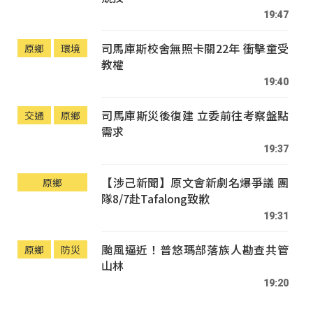
19:47
司馬庫斯校舍無照卡關22年 衝擊童受
原鄉
環境
教權
19:40
司馬庫斯災後復建 立委前往考察盤點
交通
原鄉
需求
19:37
【涉己新聞】原文會新劇名爆爭議 團
原鄉
隊8/7赴Tafalong致歉
19:31
颱風逼近！普悠瑪部落族人勘查共管
原鄉
防災
山林
19:20