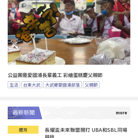
公益團邀愛國浦長輩義工 彩繪蛋糕慶父親節
生活
台東大武
大武鄉愛國浦部落
父親節
最新新聞
長耀盃未來聯盟開打 UBA和SBL同場
體育
競技