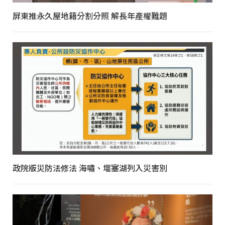
屏東推永久屋地籍分割分照 解長年產權難題
政院版災防法修法 海嘯、堰塞湖列入災害別