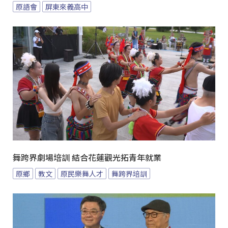
原語會
屏東來義高中
舞跨界劇場培訓 結合花蓮觀光拓青年就業
原鄉
教文
原民樂舞人才
舞跨界培訓