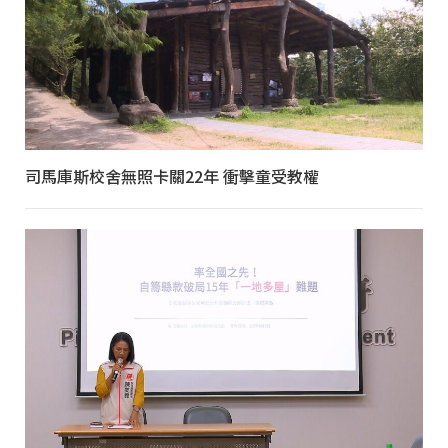
司馬庫斯校舍無照卡關22年 衝擊童受教權