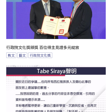
行政院文化獎頒獎 百位得主見證多元綻放
教文
藝文
行政院文化獎