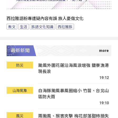
西拉雅語粉專遭疑內容有誤 族人憂傷文化
教文
生活
族語文化知識
西拉雅族
最新新聞
颱風外圍花蓮沿海風浪增強 鹽寮漁港
防災
現長浪
19:12
白海豚颱風暴風圈縮小 竹苗、台北山
山海氣象
區防大雨
19:10
兩颱風、猴害夾擊 梅花部落甜柿損失
風災