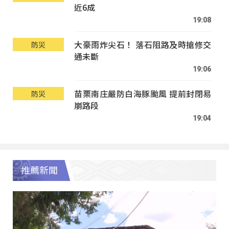
近6成
19:08
大豪雨炸尖石！ 落石阻路及時搶修交
防災
通未斷
19:06
苗栗南庄嚴防白海豚颱風 提前封閉易
防災
崩路段
19:04
推薦新聞