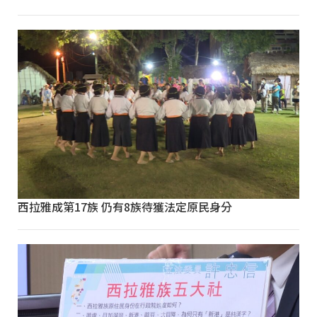
西拉雅成第17族 仍有8族待獲法定原民身分