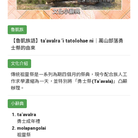
魯凱族
【魯凱族語】ta‘avalra ‘i tatolohae ni｜萬山部落勇
士祭的由來
文化介紹
傳統祖靈祭是一系列為期四個月的祭典，現今配合族人工
作求學濃縮為一天，並特別將「勇士祭(Ta‘avala)」凸顯
辦理。
小辭典
ta‘avalra
勇士成年禮
molapangolai
祖靈祭