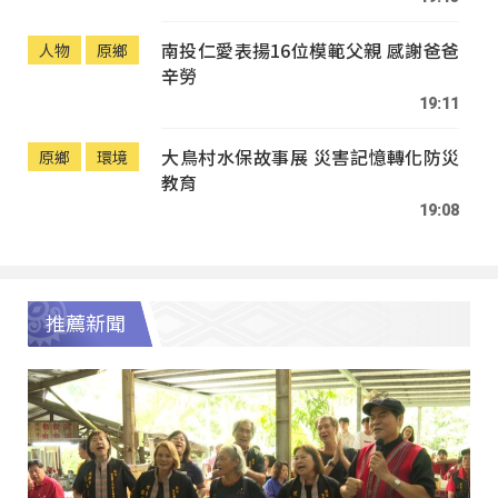
南投仁愛表揚16位模範父親 感謝爸爸
人物
原鄉
辛勞
19:11
大鳥村水保故事展 災害記憶轉化防災
原鄉
環境
教育
19:08
推薦新聞