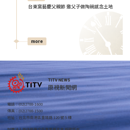
台東窯藝慶父親節 邀父子做陶碗感念土地
more
TITV NEWS
原視新聞網
電話：(02)2788-1600
傳真：(02)2788-1500
地址：台北市南港區重陽路 120 號 5 樓
財團法人原住民族文化事業基金會 版權所有