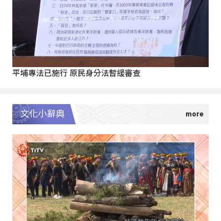
平埔專法已施行 原民身分法暫緩審查
文化小辭典