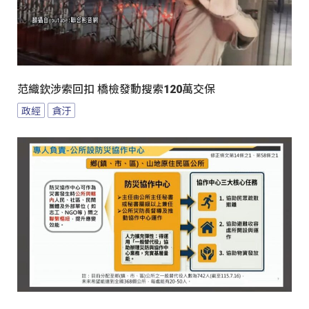
范織欽涉索回扣 橋檢發動搜索120萬交保
政經
貪汙