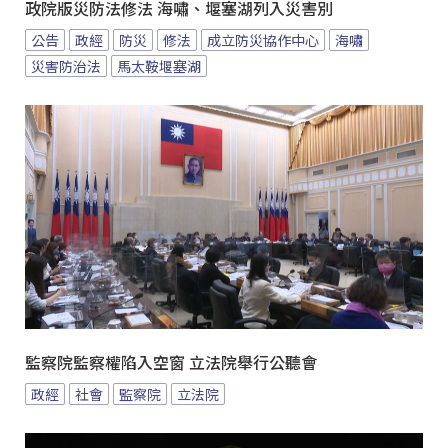
政院版災防法修法 海嘯、堰塞湖列入災害別
公告
政經
防災
修法
成立防災協作中心
海嘯
災害防治法
馬太鞍堰塞湖
監察院監察權陷入空窗 立法院舉行公聽會
政經
社會
監察院
立法院