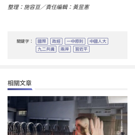
整理：施容亘／責任編輯：黃昱憲
關鍵字：
國際
政經
一中原則
中國人大
九二共識
兩岸
習近平
相關文章