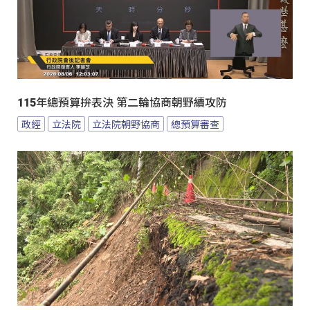
115年總預算拚表決 第二輪協商朝野續攻防
政經
立法院
立法院朝野協商
總預算審查