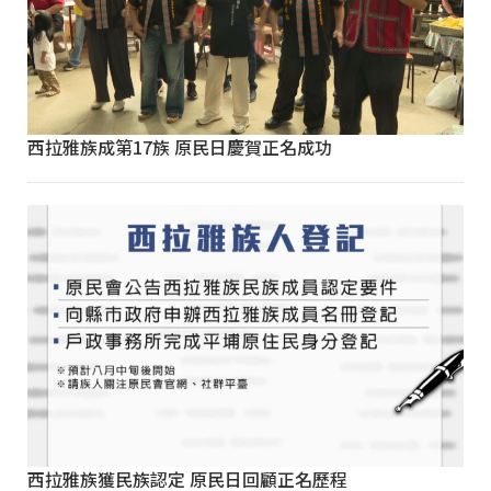
西拉雅族成第17族 原民日慶賀正名成功
西拉雅族獲民族認定 原民日回顧正名歷程