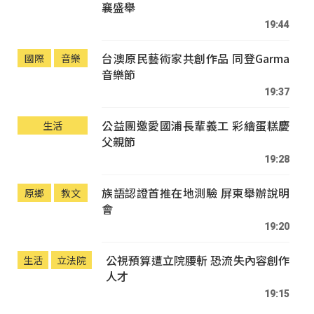
襄盛舉
19:44
台澳原民藝術家共創作品 同登Garma
國際
音樂
音樂節
19:37
公益團邀愛國浦長輩義工 彩繪蛋糕慶
生活
父親節
19:28
族語認證首推在地測驗 屏東舉辦說明
原鄉
教文
會
19:20
公視預算遭立院腰斬 恐流失內容創作
生活
立法院
人才
19:15