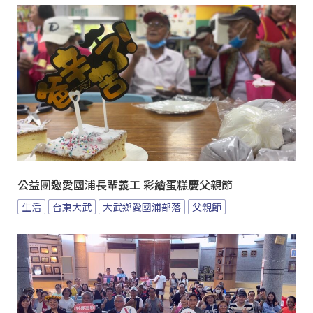
公益團邀愛國浦長輩義工 彩繪蛋糕慶父親節
生活
台東大武
大武鄉愛國浦部落
父親節