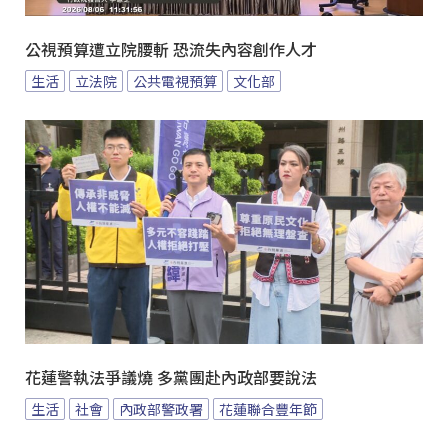
公視預算遭立院腰斬 恐流失內容創作人才
生活
立法院
公共電視預算
文化部
花蓮警執法爭議燒 多黨團赴內政部要說法
生活
社會
內政部警政署
花蓮聯合豐年節