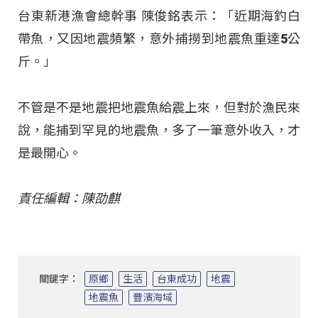
台東新港漁會總幹事 陳俊銘表示：「近期海釣白
帶魚，又因地震頻繁，意外捕撈到地震魚重達5公
斤。」
不管是不是地震把地震魚給震上來，但對於漁民來
說，能捕到罕見的地震魚，多了一筆意外收入，才
是最開心。
責任編輯：陳劭麒
關鍵字：
原鄉
生活
台東成功
地震
地震魚
豐濱海域