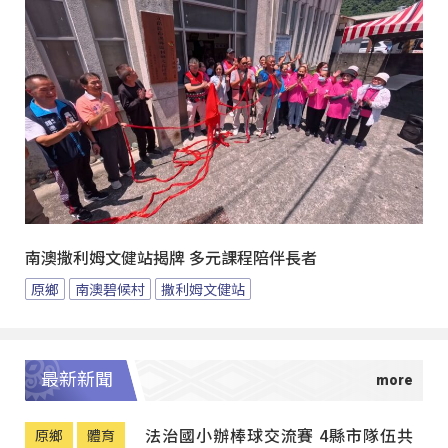
南澳撒利姆文健站揭牌 多元課程陪伴長者
原鄉
南澳碧候村
撒利姆文健站
最新新聞
法治國小辦棒球交流賽 4縣市隊伍共
原鄉
體育