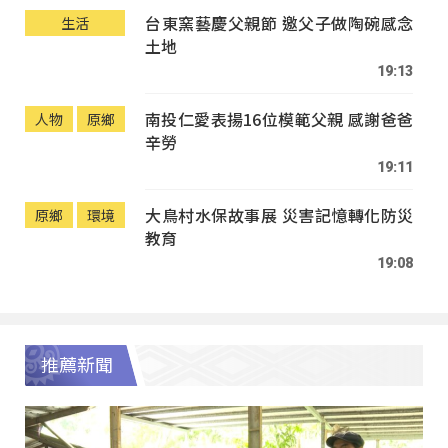
台東窯藝慶父親節 邀父子做陶碗感念
生活
土地
19:13
南投仁愛表揚16位模範父親 感謝爸爸
人物
原鄉
辛勞
19:11
大鳥村水保故事展 災害記憶轉化防災
原鄉
環境
教育
19:08
推薦新聞