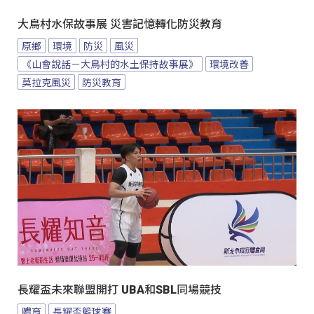
大鳥村水保故事展 災害記憶轉化防災教育
原鄉
環境
防災
風災
《山會說話－大鳥村的水土保持故事展》
環境改善
莫拉克風災
防災教育
長耀盃未來聯盟開打 UBA和SBL同場競技
體育
長耀盃籃球賽