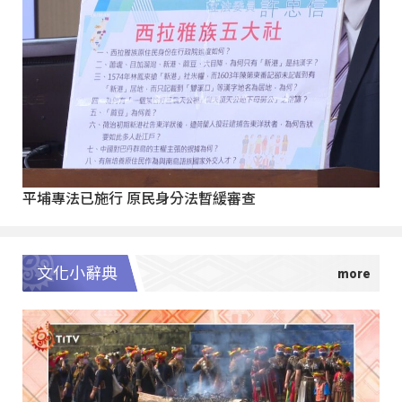
平埔專法已施行 原民身分法暫緩審查
文化小辭典