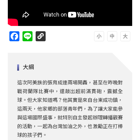
Facebook
Line
A
A
A
大綱
這次阿美族的張育成連兩場開轟，甚至在昨晚對
戰荷蘭隊比賽中，還敲出超前滿貫砲，震撼全
球。但大家知道嗎？他其實是來自台東成功鎮，
這兩天，他家鄉的部落青年們，為了讓大家能參
與這場國際盛事，就特別自主發起辦理轉播觀賽
的活動，一起為台灣加油之外，也激勵正在打棒
球的孩子們。