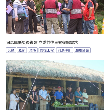
司馬庫斯災後復建 立委前往考察盤點需求
交通
原鄉
環境
修復工程
司馬庫斯
颱風影響