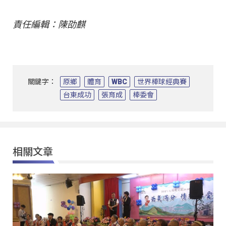
責任編輯：陳劭麒
關鍵字：
原鄉
體育
WBC
世界棒球經典賽
台東成功
張育成
棒委會
相關文章