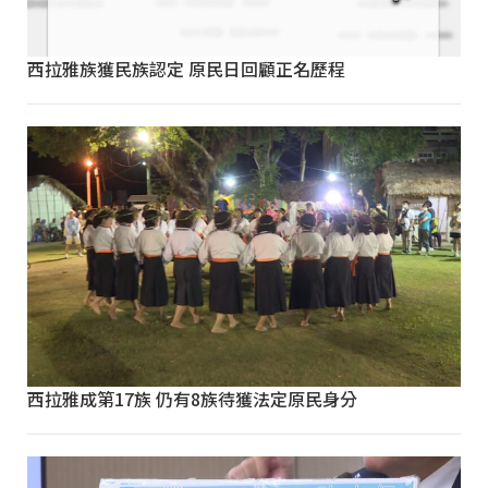
西拉雅族獲民族認定 原民日回顧正名歷程
西拉雅成第17族 仍有8族待獲法定原民身分