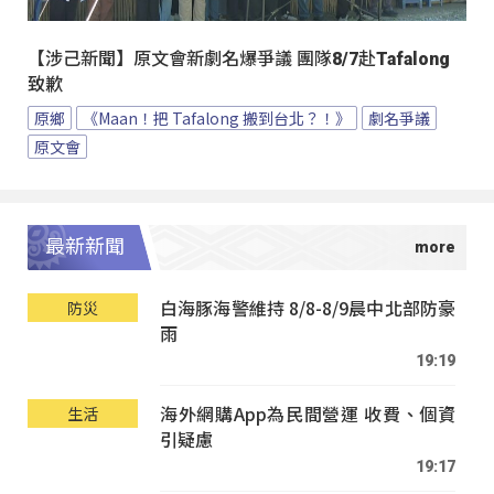
【涉己新聞】原文會新劇名爆爭議 團隊8/7赴Tafalong
致歉
原鄉
《Maan！把 Tafalong 搬到台北？！》
劇名爭議
原文會
最新新聞
白海豚海警維持 8/8-8/9晨中北部防豪
防災
雨
19:19
海外網購App為民間營運 收費、個資
生活
引疑慮
19:17