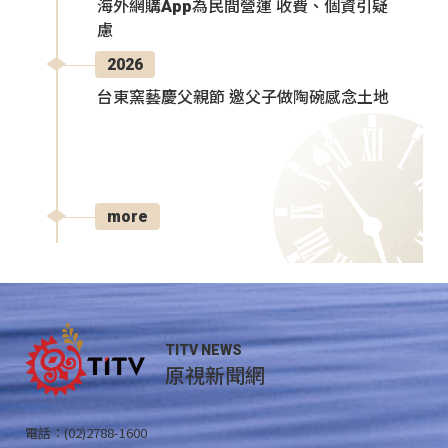
海外網購App為民間營運 收費、個資引疑
慮
2026
台東窯藝慶父親節 邀父子做陶碗感念土地
more
TITV NEWS
原視新聞網
電話：(02)2788-1600