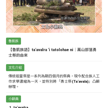
魯凱族
【魯凱族語】ta‘avalra ‘i tatolohae ni｜萬山部落勇
士祭的由來
文化介紹
傳統祖靈祭是一系列為期四個月的祭典，現今配合族人工
作求學濃縮為一天，並特別將「勇士祭(Ta‘avala)」凸顯
辦理。
小辭典
ta‘avalra