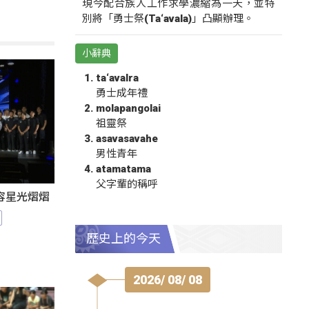
現今配合族人工作求學濃縮為一天，並特
別將「勇士祭(Ta‘avala)」凸顯辦理。
小辭典
ta‘avalra
勇士成年禮
molapangolai
祖靈祭
asavasavahe
男性青年
atamatama
父字輩的稱呼
陣容星光熠熠
歷史上的今天
2026/ 08/ 08