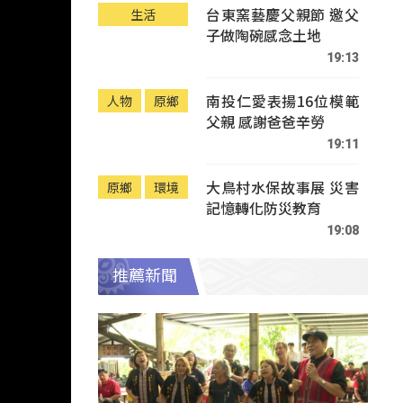
台東窯藝慶父親節 邀父
生活
子做陶碗感念土地
19:13
南投仁愛表揚16位模範
人物
原鄉
父親 感謝爸爸辛勞
19:11
大鳥村水保故事展 災害
原鄉
環境
記憶轉化防災教育
19:08
推薦新聞