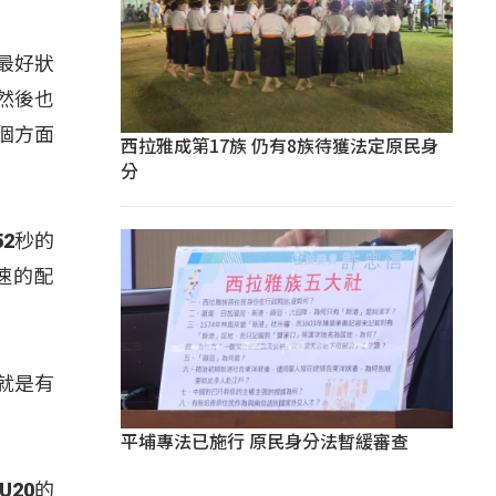
最好狀
然後也
個方面
西拉雅成第17族 仍有8族待獲法定原民身
分
2秒的
速的配
就是有
平埔專法已施行 原民身分法暫緩審查
20的