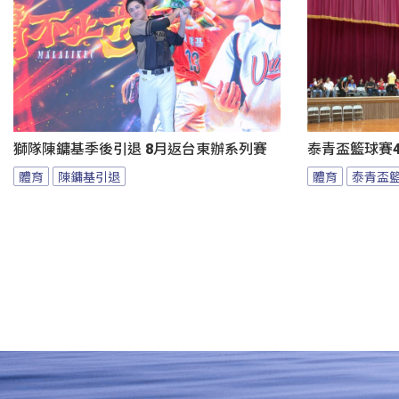
獅隊陳鏞基季後引退 8月返台東辦系列賽
泰青盃籃球賽4
體育
陳鏞基引退
體育
泰青盃