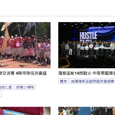
球交流賽 4縣市隊伍共襄盛
瓊斯盃8/14燃戰火 中華男籃
體育
威廉瓊斯盃國際籃球邀請賽
南投仁愛
原鄉少棒隊
隊