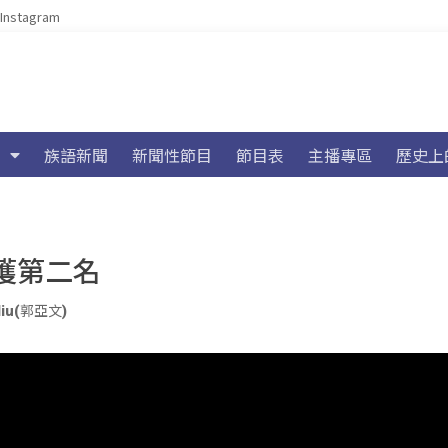
Instagram
族語新聞
新聞性節目
節目表
主播專區
歷史上
欄獲第二名
liu(郭亞文)