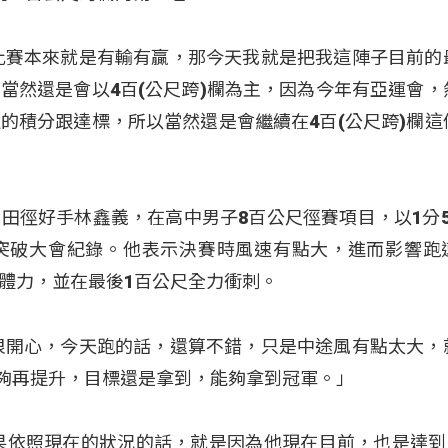
比賽本來就是有輸有贏，那今天我就是把我這陣子目前的
當然還是會以4百(公尺跨)欄為主，因為今年有亞運會，
的積分跟達標，所以當然還是會繼續在4百(公尺跨)欄這
田徑好手林鑫義，在高中男子8百公尺徑賽項目，以1分5
突破大會紀錄。他表示決賽時風速有點大，進而影響跑
體力，並在最後1百公尺全力衝刺。
很開心，今天跑的話，還算不錯，只是中途風有點太大，
能夠再提升，目標還是拿到，能夠拿到冠軍。」
果依照現在的狀況的話，就是因為他現在目前，也是達到U