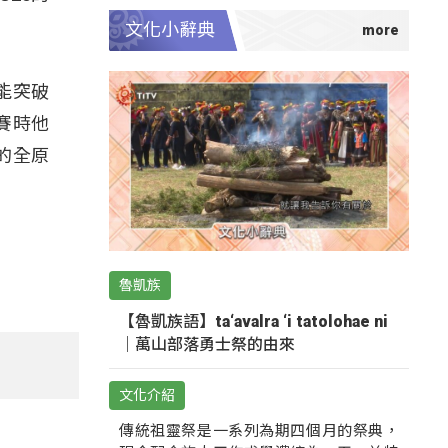
文化小辭典
能突破
賽時他
的全原
魯凱族
【魯凱族語】ta‘avalra ‘i tatolohae ni
｜萬山部落勇士祭的由來
文化介紹
傳統祖靈祭是一系列為期四個月的祭典，