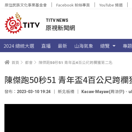
原住民族文化事業基金會
Facebook 粉絲專頁
YouTube 頻道
TITV NEWS
原視新聞網
2024 總統大選
直播
最新
山海氣象
總覽
專題
首頁
都會
陳傑跑50秒51 青年盃4百公尺跨欄獲第二名
陳傑跑50秒51 青年盃4百公尺跨
發布：2023-03-10 19:24
新北板橋
Kacaw·Mayaw(周浩伊)
、
u