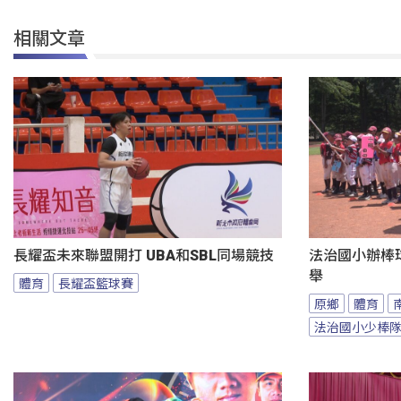
相關文章
長耀盃未來聯盟開打 UBA和SBL同場競技
法治國小辦棒
舉
體育
長耀盃籃球賽
原鄉
體育
法治國小少棒