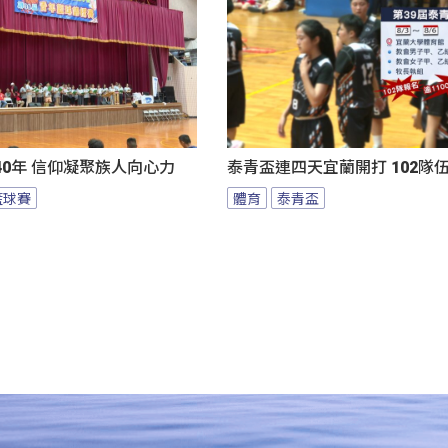
0年 信仰凝聚族人向心力
泰青盃連四天宜蘭開打 102隊
籃球賽
體育
泰青盃