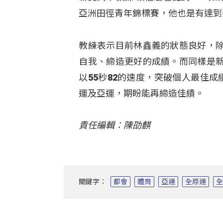
亞洲田徑青年錦標賽，他也是有達到
教練表示目前林鑫義的狀態良好，
自我、締造更好的成績。而同樣是
以55秒82的速度，突破個人最佳
運及亞運，期盼能再締造佳績。
責任編輯：陳劭麒
關鍵字：
都會
體育
亞運
全原運