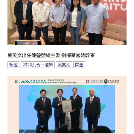
蔡英文出任陳瑩競總主委 劉櫂豪當總幹事
政經
2026九合一選舉
蔡英文
陳瑩