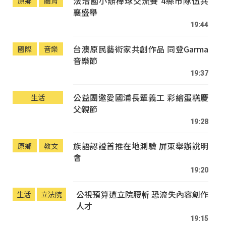
法治國小辦棒球交流賽 4縣市隊伍共
原鄉
體育
襄盛舉
19:44
台澳原民藝術家共創作品 同登Garma
國際
音樂
音樂節
19:37
公益團邀愛國浦長輩義工 彩繪蛋糕慶
生活
父親節
19:28
族語認證首推在地測驗 屏東舉辦說明
原鄉
教文
會
19:20
公視預算遭立院腰斬 恐流失內容創作
生活
立法院
人才
19:15