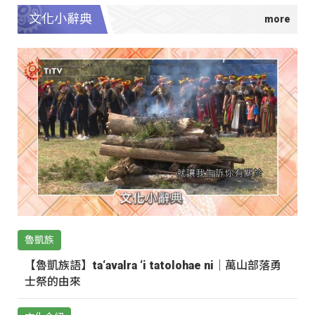
文化小辭典
魯凱族
【魯凱族語】ta‘avalra ‘i tatolohae ni｜萬山部落勇
士祭的由來