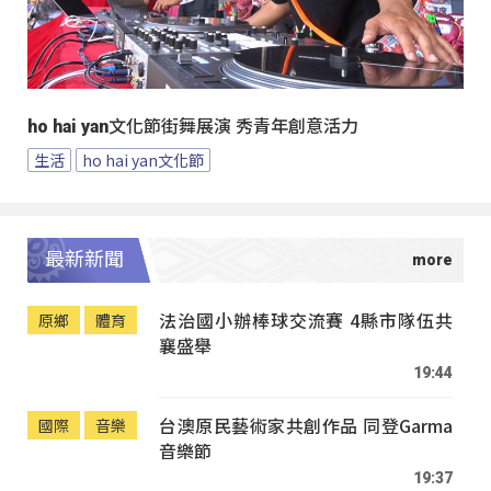
ho hai yan文化節街舞展演 秀青年創意活力
生活
ho hai yan文化節
最新新聞
法治國小辦棒球交流賽 4縣市隊伍共
原鄉
體育
襄盛舉
19:44
台澳原民藝術家共創作品 同登Garma
國際
音樂
音樂節
19:37