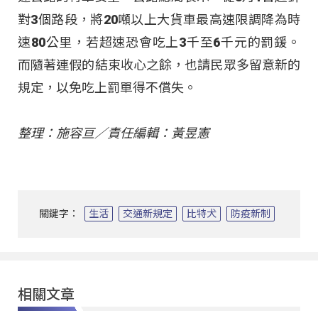
對3個路段，將20噸以上大貨車最高速限調降為時
速80公里，若超速恐會吃上3千至6千元的罰鍰。
而隨著連假的結束收心之餘，也請民眾多留意新的
規定，以免吃上罰單得不償失。
整理：施容亘／責任編輯：黃昱憲
關鍵字：
生活
交通新規定
比特犬
防疫新制
相關文章