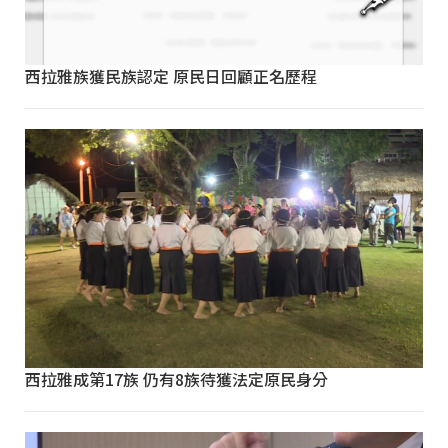
西拉雅族獲民族認定 原民日回顧正名歷程
西拉雅成第17族 仍有8族待獲法定原民身分