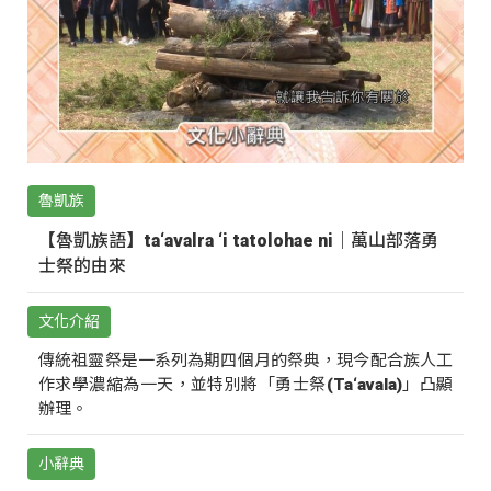
魯凱族
【魯凱族語】ta‘avalra ‘i tatolohae ni｜萬山部落勇
士祭的由來
文化介紹
傳統祖靈祭是一系列為期四個月的祭典，現今配合族人工
作求學濃縮為一天，並特別將「勇士祭(Ta‘avala)」凸顯
辦理。
小辭典