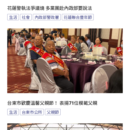
花蓮警執法爭議燒 多黨團赴內政部要說法
生活
社會
內政部警政署
花蓮聯合豐年節
台東市歡慶溫馨父親節！ 表揚71位模範父親
生活
台東市公所
父親節