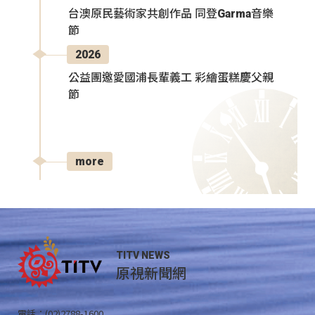
台澳原民藝術家共創作品 同登Garma音樂
節
2026
公益團邀愛國浦長輩義工 彩繪蛋糕慶父親
節
more
TITV NEWS
原視新聞網
電話：(02)2788-1600