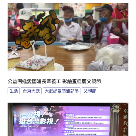
公益團邀愛國浦長輩義工 彩繪蛋糕慶父親節
生活
台東大武
大武鄉愛國浦部落
父親節