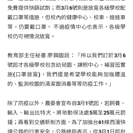
免費提供快篩試劑；而3月6號則是放寬各級學校配
戴口罩等措施，但校內的健康中心、校車、娃娃車
等，仍要戴口罩， 不過疫情中心也表示，各級學
校仍可視情況放寬。
教育部主任秘書 廖興國說：「所以我們訂於3月6
號起才各級學校包含幼兒園、課照中心、補習班實
施(口罩放寬)，我們還是希望學校能夠加強體溫
的、監測校園的清潔跟消毒等等防疫工作。」
除了防疫以外，農委會宣布自3月1號起，若飼養、
輸入、輸出比特犬，將依動保法處5萬至25萬元罰
鍰；再看到交通新制方面，為了加強台61線西濱快
速公路的行車安全，公路總局表示，從3月1日起針