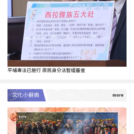
平埔專法已施行 原民身分法暫緩審查
文化小辭典