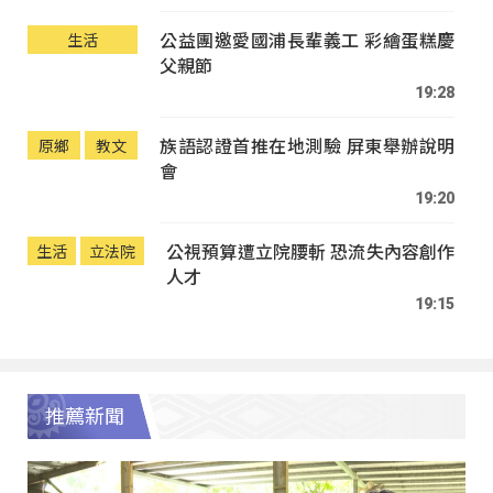
公益團邀愛國浦長輩義工 彩繪蛋糕慶
生活
父親節
19:28
族語認證首推在地測驗 屏東舉辦說明
原鄉
教文
會
19:20
公視預算遭立院腰斬 恐流失內容創作
生活
立法院
人才
19:15
推薦新聞