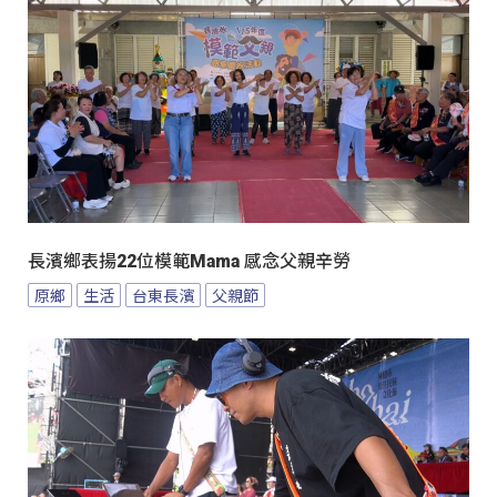
長濱鄉表揚22位模範Mama 感念父親辛勞
原鄉
生活
台東長濱
父親節