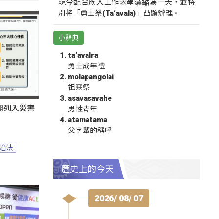
現今配合族人工作求學濃縮為一天，並特
別將「勇士祭(Ta‘avala)」凸顯辦理。
小辭典
ta‘avalra
勇士成年禮
molapangolai
祖靈祭
asavasavahe
湖列入災害
男性青年
atamatama
父字輩的稱呼
治法
歷史上的今天
2026/ 08/ 07