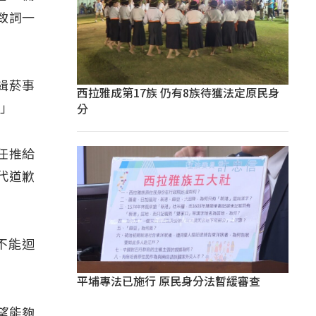
致詞一
緝菸事
西拉雅成第17族 仍有8族待獲法定原民身
分
。」
任推給
代道歉
不能迴
平埔專法已施行 原民身分法暫緩審查
望能夠