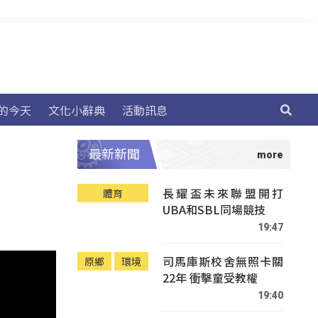
的今天
文化小辭典
活動訊息
最新新聞
長耀盃未來聯盟開打
體育
UBA和SBL同場競技
19:47
司馬庫斯校舍無照卡關
原鄉
環境
22年 衝擊童受教權
19:40