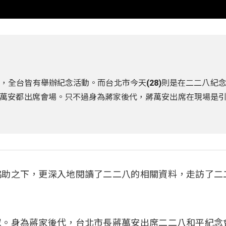
，全台皆有舉辦紀念活動。而台北市今天(28)則是在二二八紀
萬安都出席會場。只不過身為蔣家後代，蔣萬安出席在現場是
協助之下，更深入地閱讀了二二八的相關資料，走訪了二
眾。身為蔣家後代，台北市長蔣萬安出席二二八和平紀念