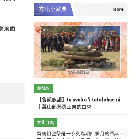
文化小辭典
個前面
魯凱族
【魯凱族語】ta‘avalra ‘i tatolohae ni
｜萬山部落勇士祭的由來
文化介紹
傳統祖靈祭是一系列為期四個月的祭典，