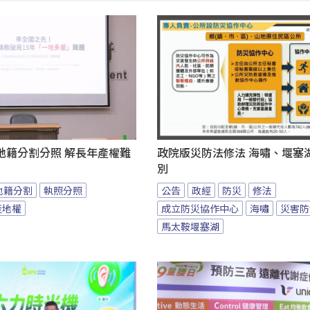
地籍分割分照 解長年產權難
政院版災防法修法 海嘯、堰塞
別
地籍分割
執照分照
公告
政經
防災
修法
產地權
成立防災協作中心
海嘯
災害防
馬太鞍堰塞湖