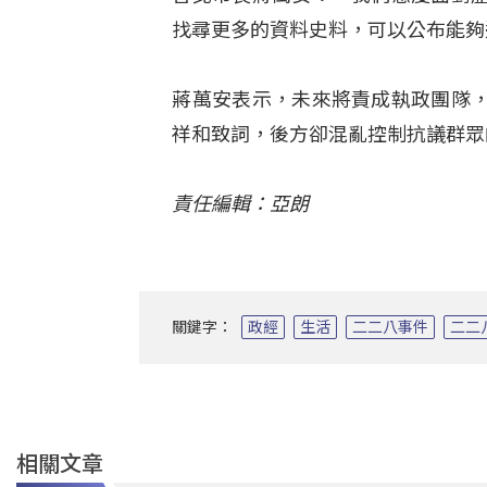
找尋更多的資料史料，可以公布能夠
蔣萬安表示，未來將責成執政團隊
祥和致詞，後方卻混亂控制抗議群眾
責任編輯：亞朗
關鍵字：
政經
生活
二二八事件
二二
相關文章