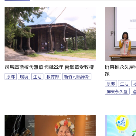
司馬庫斯校舍無照卡關22年 衝擊童受教權
屏東推永久屋
題
原鄉
環境
生活
教育部
新竹司馬庫斯
原鄉
生活
屏東永久屋