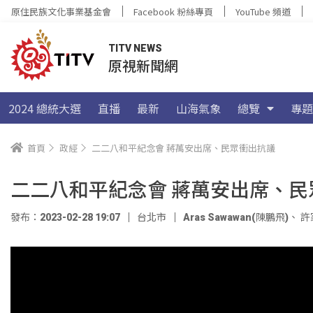
原住民族文化事業基金會
Facebook 粉絲專頁
YouTube 頻道
TITV NEWS
原視新聞網
2024 總統大選
直播
最新
山海氣象
總覽
專題
首頁
政經
二二八和平紀念會 蔣萬安出席、民眾衝出抗議
二二八和平紀念會 蔣萬安出席、民
發布：2023-02-28 19:07
台北市
Aras Sawawan(陳鵬飛)
、
許