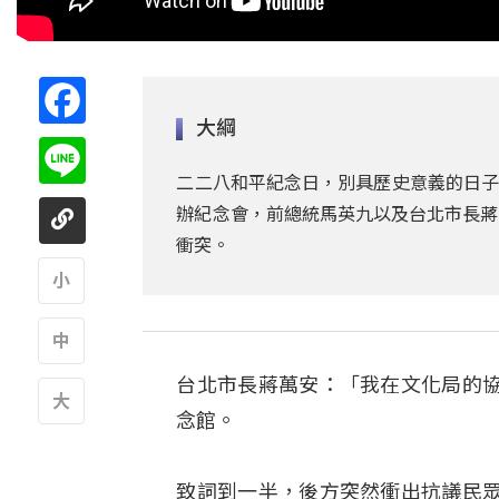
Facebook
大綱
Line
二二八和平紀念日，別具歷史意義的日子
辦紀念會，前總統馬英九以及台北市長蔣
衝突。
A
台北市長蔣萬安：「我在文化局的
A
念館。
A
致詞到一半，後方突然衝出抗議民