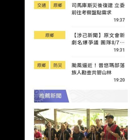
司馬庫斯災後復建 立委
交通
原鄉
前往考察盤點需求
19:37
【涉己新聞】原文會新
原鄉
劇名爆爭議 團隊8/7赴
Tafalong致歉
19:31
颱風逼近！普悠瑪部落
原鄉
防災
族人勘查共管山林
19:20
推薦新聞