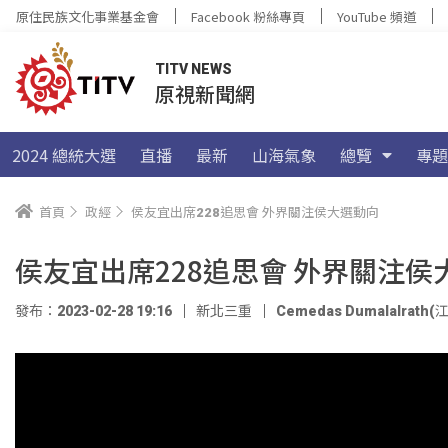
原住民族文化事業基金會
Facebook 粉絲專頁
YouTube 頻道
TITV NEWS
原視新聞網
2024 總統大選
直播
最新
山海氣象
總覽
專題
首頁
政經
侯友宜出席228追思會 外界關注侯大選動向
侯友宜出席228追思會 外界關注侯
發布：2023-02-28 19:16
新北三重
Cemedas Dumalalrath(