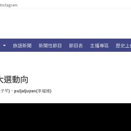
Instagram
族語新聞
新聞性節目
節目表
主播專區
歷史上
大選動向
江子芊)
、
puljaljuyan(李耀維)