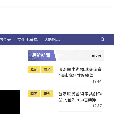
的今天
文化小辭典
活動訊息
最新新聞
法治國小辦棒球交流賽
原鄉
體育
4縣市隊伍共襄盛舉
19:44
台澳原民藝術家共創作
國際
音樂
品 同登Garma音樂節
19:37