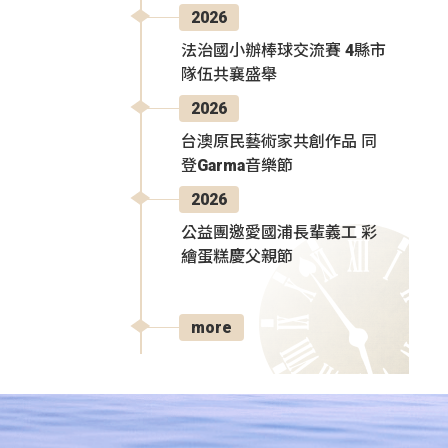
2026
法治國小辦棒球交流賽 4縣市
隊伍共襄盛舉
2026
台澳原民藝術家共創作品 同
登Garma音樂節
2026
公益團邀愛國浦長輩義工 彩
繪蛋糕慶父親節
more