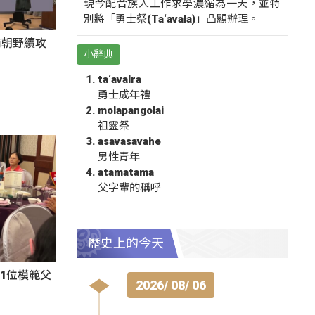
現今配合族人工作求學濃縮為一天，並特
別將「勇士祭(Ta‘avala)」凸顯辦理。
商朝野續攻
小辭典
ta‘avalra
勇士成年禮
molapangolai
祖靈祭
asavasavahe
男性青年
atamatama
父字輩的稱呼
歷史上的今天
1位模範父
2026/ 08/ 06