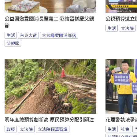
公益團邀愛國浦長輩義工 彩繪蛋糕慶父親
公視預算遭立
節
生活
立法院
生活
台東大武
大武鄉愛國浦部落
父親節
明年度總預算創新高 原民預算分配引關注
花蓮警執法爭
政經
立法院
立法院預算審議
生活
社會
花蓮聯合豐年