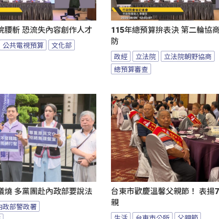
院腰斬 恐流失內容創作人才
115年總預算拚表決 第二輪協
防
公共電視預算
文化部
政經
立法院
立法院朝野協商
總預算審查
議燒 多黨團赴內政部要說法
台東市歡慶溫馨父親節！ 表揚7
親
內政部警政署
生活
台東市公所
父親節
節