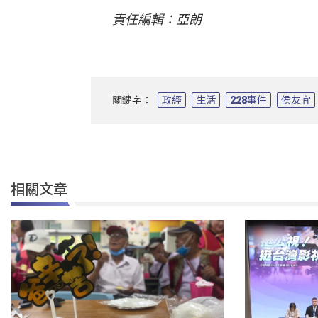
責任編輯：亞朗
關鍵字：
政經
生活
228事件
侯友宜
相關文章