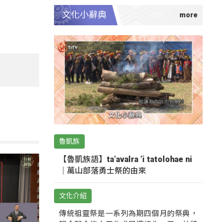
文化小辭典
魯凱族
【魯凱族語】ta‘avalra ‘i tatolohae ni
｜萬山部落勇士祭的由來
文化介紹
傳統祖靈祭是一系列為期四個月的祭典，