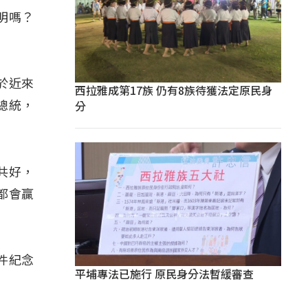
明嗎？
於近來
西拉雅成第17族 仍有8族待獲法定原民身
分
總統，
共好，
都會贏
件紀念
平埔專法已施行 原民身分法暫緩審查