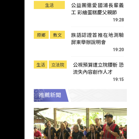
公益團邀愛國浦長輩義
生活
工 彩繪蛋糕慶父親節
19:28
族語認證首推在地測驗
原鄉
教文
屏東舉辦說明會
19:20
公視預算遭立院腰斬 恐
生活
立法院
流失內容創作人才
19:15
推薦新聞