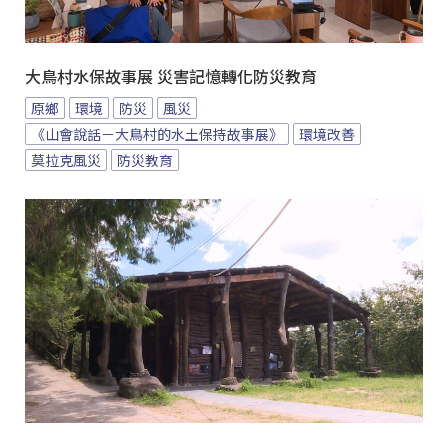
大鳥村水保故事展 災害記憶轉化防災教育
原鄉
環境
防災
風災
《山會說話－大鳥村的水土保持故事展》
環境改善
莫拉克風災
防災教育