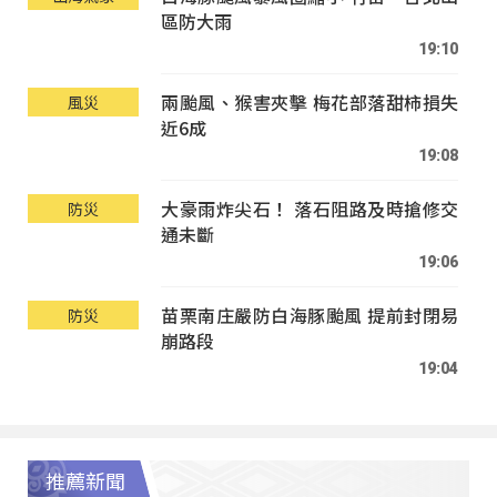
區防大雨
19:10
兩颱風、猴害夾擊 梅花部落甜柿損失
風災
近6成
19:08
大豪雨炸尖石！ 落石阻路及時搶修交
防災
通未斷
19:06
苗栗南庄嚴防白海豚颱風 提前封閉易
防災
崩路段
19:04
推薦新聞