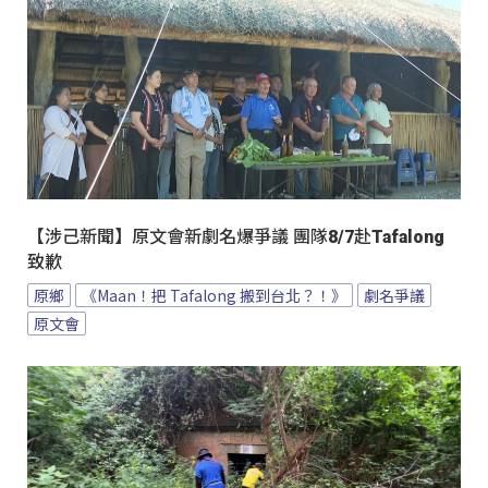
【涉己新聞】原文會新劇名爆爭議 團隊8/7赴Tafalong
致歉
原鄉
《Maan！把 Tafalong 搬到台北？！》
劇名爭議
原文會