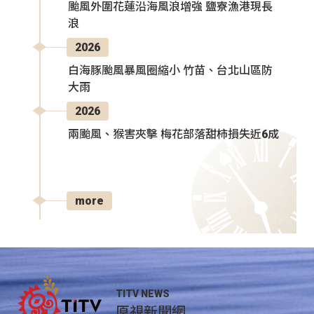
颱風外圍花蓮沿海風浪增強 鹽寮漁港現長
浪
2026
白海豚颱風暴風圈縮小 竹苗、台北山區防
大雨
2026
兩颱風、猴害夾擊 梅花部落甜柿損失近6成
more
TITV NEWS
原視新聞網