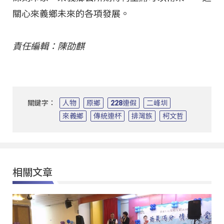
關心來義鄉未來的各項發展。
責任編輯：陳劭麒
關鍵字：
人物
原鄉
228連假
二峰圳
來義鄉
傳統連杯
排灣族
柯文哲
相關文章