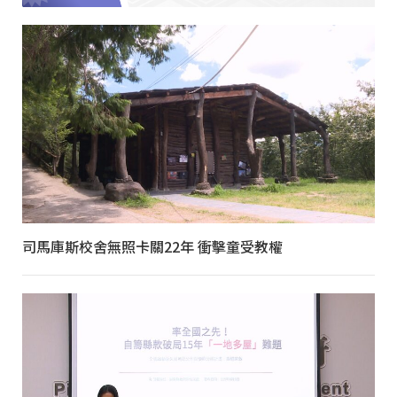
司馬庫斯校舍無照卡關22年 衝擊童受教權