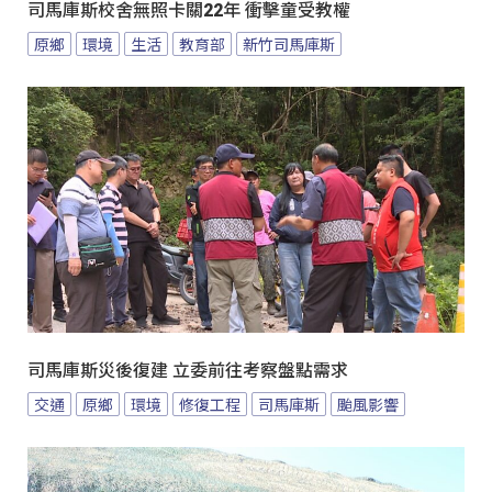
司馬庫斯校舍無照卡關22年 衝擊童受教權
原鄉
環境
生活
教育部
新竹司馬庫斯
司馬庫斯災後復建 立委前往考察盤點需求
交通
原鄉
環境
修復工程
司馬庫斯
颱風影響