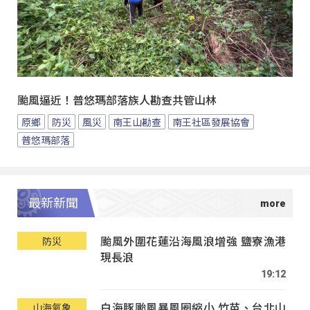
颱風逼近！普悠瑪部落族人勘查共管山林
原鄉
防災
風災
南王山勘查
南王社區發展協會
普悠瑪部落
最新新聞
颱風外圍花蓮沿海風浪增強 鹽寮漁港
防災
現長浪
19:12
白海豚颱風暴風圈縮小 竹苗、台北山
山海氣象