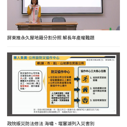
屏東推永久屋地籍分割分照 解長年產權難題
政院版災防法修法 海嘯、堰塞湖列入災害別