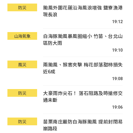
颱風外圍花蓮沿海風浪增強 鹽寮漁港
防災
現長浪
19:12
白海豚颱風暴風圈縮小 竹苗、台北山
山海氣象
區防大雨
19:10
兩颱風、猴害夾擊 梅花部落甜柿損失
風災
近6成
19:08
大豪雨炸尖石！ 落石阻路及時搶修交
防災
通未斷
19:06
苗栗南庄嚴防白海豚颱風 提前封閉易
防災
崩路段