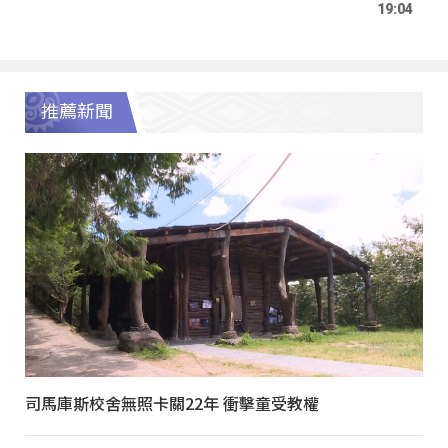
19:04
推薦新聞
司馬庫斯校舍無照卡關22年 衝擊童受教權