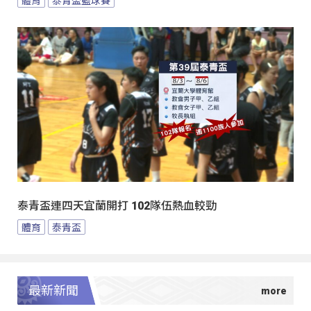
泰青盃連四天宜蘭開打 102隊伍熱血較勁
體育
泰青盃
最新新聞