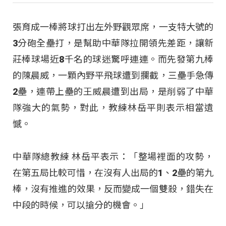
張育成一棒將球打出左外野觀眾席，一支特大號的
3分砲全壘打，是幫助中華隊拉開領先差距，讓新
莊棒球場近8千名的球迷驚呼連連。而先發第九棒
的陳晨威，一顆內野平飛球遭到攔截，三壘手急傳
2壘，連帶上壘的王威晨遭到出局，是削弱了中華
隊強大的氣勢，對此，教練林岳平則表示相當遺
憾。
中華隊總教練 林岳平表示：「整場裡面的攻勢，
在第五局比較可惜，在沒有人出局的1、2壘的第九
棒，沒有推進的效果，反而變成一個雙殺，錯失在
中段的時候，可以搶分的機會。」