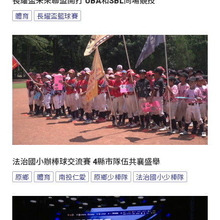
長耀盃未來聯盟開打 UBA和SBL同場競技
體育
長耀盃籃球賽
法治國小辦棒球交流賽 4縣市隊伍共襄盛舉
原鄉
體育
南投仁愛
原鄉少棒隊
法治國小少棒隊