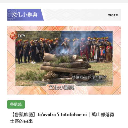
文化小辭典
魯凱族
【魯凱族語】ta‘avalra ‘i tatolohae ni｜萬山部落勇
士祭的由來