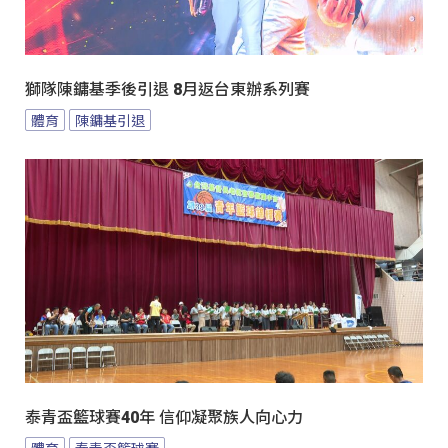
獅隊陳鏞基季後引退 8月返台東辦系列賽
體育
陳鏞基引退
泰青盃籃球賽40年 信仰凝聚族人向心力
體育
泰青盃籃球賽