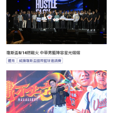
瓊斯盃8/14燃戰火 中華男籃陣容星光熠熠
體育
威廉瓊斯盃國際籃球邀請賽