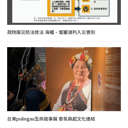
政院版災防法修法 海嘯、堰塞湖列入災害別
台東pulingau生命故事展 香氛串起文化連結