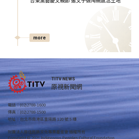
台東窯藝慶父親節 邀父子做陶碗感念土地
more
TITV NEWS
原視新聞網
電話：(02)2788-1600
傳真：(02)2788-1500
地址：台北市南港區重陽路 120 號 5 樓
財團法人原住民族文化事業基金會 版權所有
Copyright © 2021 Indigenous Peoples Cultural Foundation