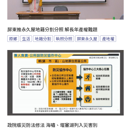
屏東推永久屋地籍分割分照 解長年產權難題
原鄉
生活
地籍分割
執照分照
屏東永久屋
產地權
政院版災防法修法 海嘯、堰塞湖列入災害別