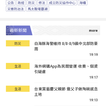
公告
政經
防災
修法
成立防災協作中心
海嘯
災害防治法
馬太鞍堰塞湖
最新新聞
白海豚海警維持 8/8-8/9晨中北部防豪
防災
雨
19:19
海外網購App為民間營運 收費、個資
生活
引疑慮
19:17
台東窯藝慶父親節 邀父子做陶碗感念
生活
土地
19:13