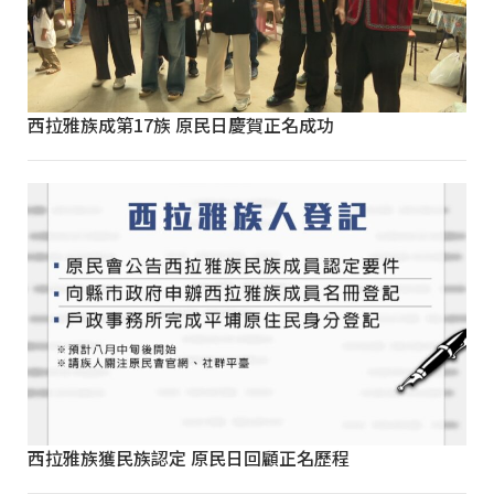
西拉雅族成第17族 原民日慶賀正名成功
西拉雅族獲民族認定 原民日回顧正名歷程