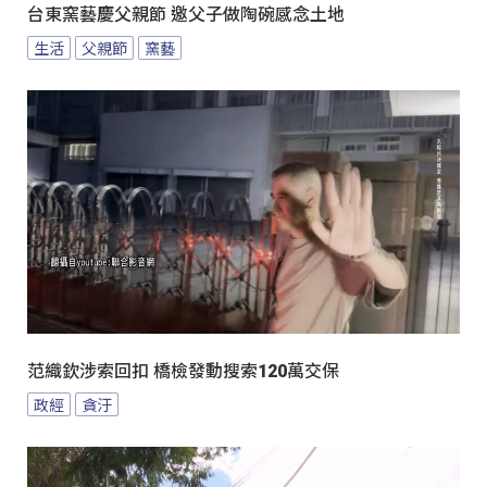
台東窯藝慶父親節 邀父子做陶碗感念土地
生活
父親節
窯藝
范織欽涉索回扣 橋檢發動搜索120萬交保
政經
貪汙