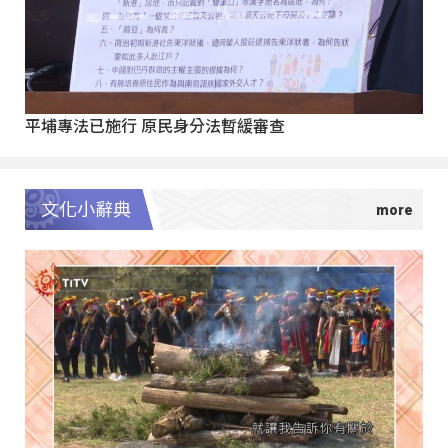
平埔專法已施行 原民身分法暫緩審查
文化小辭典