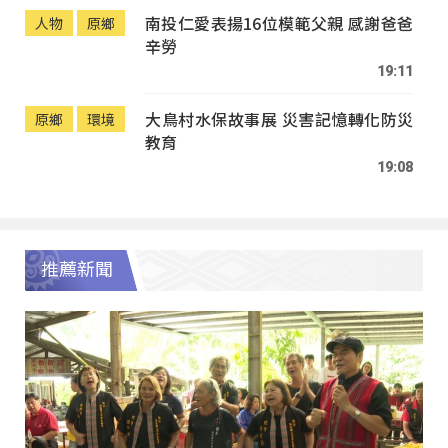
南投仁愛表揚16位模範父親 感謝爸爸
人物
原鄉
辛勞
19:11
大鳥村水保故事展 災害記憶轉化防災
原鄉
環境
教育
19:08
推薦新聞