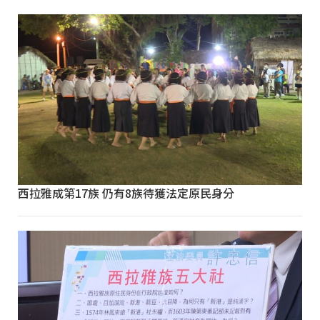
西拉雅成第17族 仍有8族待獲法定原民身分