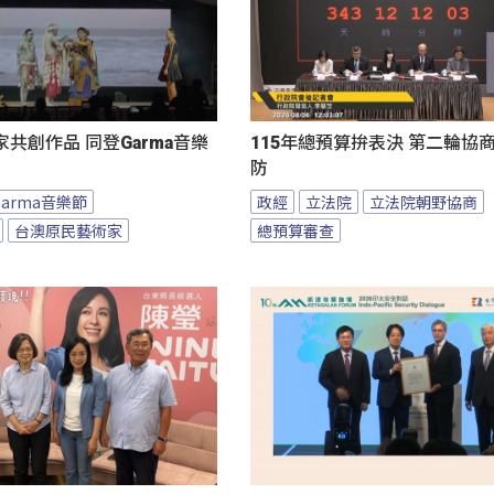
共創作品 同登Garma音樂
115年總預算拚表決 第二輪協
防
Garma音樂節
政經
立法院
立法院朝野協商
台澳原民藝術家
總預算審查