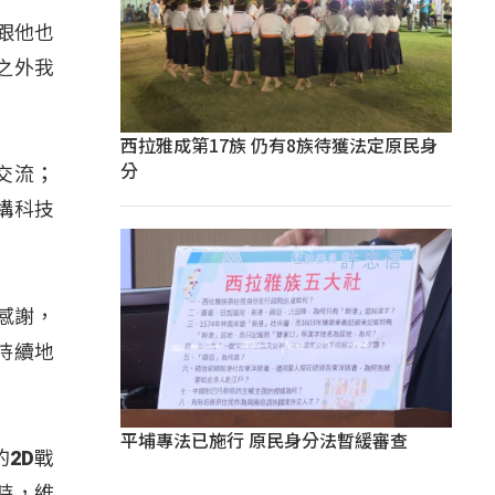
跟他也
之外我
西拉雅成第17族 仍有8族待獲法定原民身
分
交流；
構科技
感謝，
持續地
平埔專法已施行 原民身分法暫緩審查
2D戰
時，維