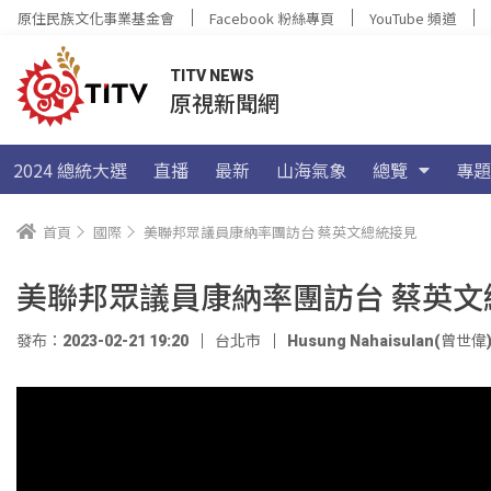
原住民族文化事業基金會
Facebook 粉絲專頁
YouTube 頻道
TITV NEWS
原視新聞網
2024 總統大選
直播
最新
山海氣象
總覽
專題
首頁
國際
美聯邦眾議員康納率團訪台 蔡英文總統接見
美聯邦眾議員康納率團訪台 蔡英文
發布：2023-02-21 19:20
台北市
Husung Nahaisulan(曾世偉