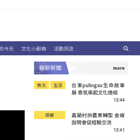
的今天
文化小辭典
活動訊息
最新新聞
台東pulingau生命故事
教文
生活
展 香氛串起文化連結
12:44
嘉蘭村拚農業轉型 金峰
原鄉
說明會促經驗交流
12:41