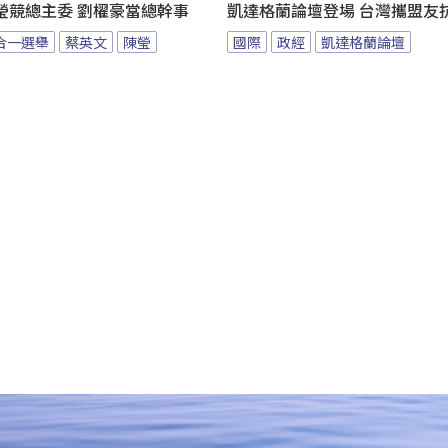
瑩競總主委 劉櫂豪當總幹事
凱達格蘭論壇登場 台灣攜盟友
九合一選舉
蔡英文
陳瑩
國際
政經
凱達格蘭論壇