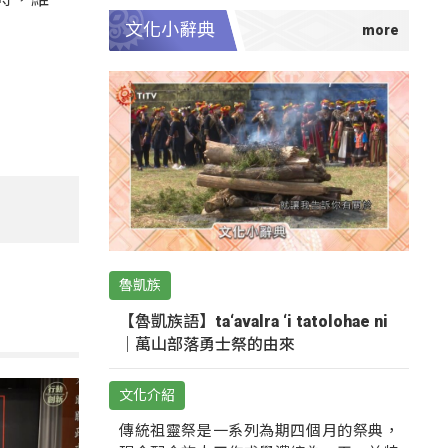
文化小辭典
魯凱族
【魯凱族語】ta‘avalra ‘i tatolohae ni
｜萬山部落勇士祭的由來
文化介紹
傳統祖靈祭是一系列為期四個月的祭典，