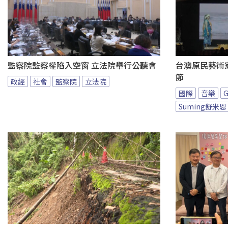
監察院監察權陷入空窗 立法院舉行公聽會
台澳原民藝術家
節
政經
社會
監察院
立法院
國際
音樂
Suming舒米恩