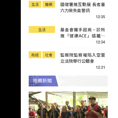
國健署推互動展 長者量
生活
醫療
六力揪失能警訊
12:35
基金會攜手超商、診所
生活
推「健康ACE」遠離疾
病
12:34
監察院監察權陷入空窗
政經
社會
立法院舉行公聽會
12:21
推薦新聞