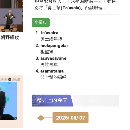
現今配合族人工作求學濃縮為一天，並特
別將「勇士祭(Ta‘avala)」凸顯辦理。
小辭典
ta‘avalra
商朝野續攻
勇士成年禮
molapangolai
祖靈祭
asavasavahe
男性青年
atamatama
父字輩的稱呼
歷史上的今天
2026/ 08/ 07