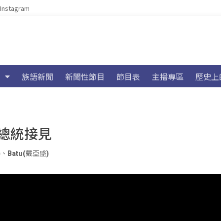
Instagram
族語新聞
新聞性節目
節目表
主播專區
歷史上
總統接見
)
、
Batu(戴亞盛)